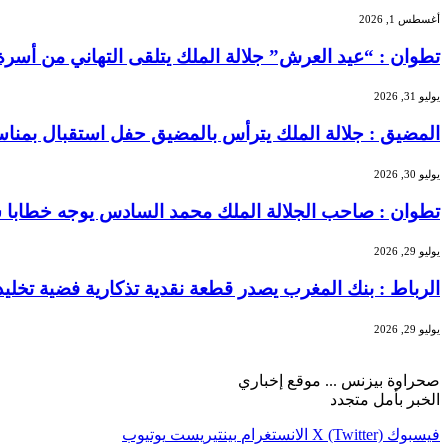
أغسطس 1, 2026
تطوان : “عيد العرش” جلالة الملك يتلقى التهاني من أسر
يوليو 31, 2026
المضيق : جلالة الملك يترأس بالمضيق حفل استقبال بمنا
يوليو 30, 2026
تطوان : صاحب الجلالة الملك محمد السادس يوجه خطابا سا
يوليو 29, 2026
الرباط : بنك المغرب يصدر قطعة نقدية تذكارية فضية تخليداً للذكرى الـ27 لتربع الملك محمد 
يوليو 29, 2026
صحراوة بيزنس ... موقع إخباري
الخبر بأمل متجدد
فيسبوك
X (Twitter)
الانستغرام
بينتيريست
يوتيوب