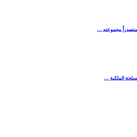
 متصدراً مجموعته …
مسلحة الملكية …