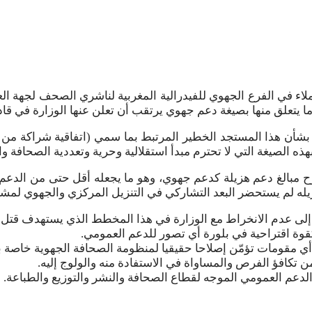
براير 2025 لقاء تشاوري حضره الزملاء في الفرع الجهوي للفيدرالية المغربية لناشر
تعلق منها بصيغة دعم جهوي يرتقب أن تعلن عنها الوزارة في قادم 
ة بشأن هذا المستجد الخطير المرتبط بما سمي (اتفاقية شراكة من 
ه الصيغة التي لا تحترم مبدأ استقلالية وحرية وتعددية الصحافة وال
 مبالغ دعم هزيلة كدعم جهوي، وهو ما يجعله أقل حتى من الدعم 
ه لم يستحضر البعد التشاركي في التنزيل المركزي والجهوي لمشروع