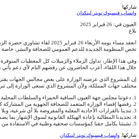
شاركها
واتساب
فيسبوك
تويتر
لينكدإن
العيون في: 26 فبراير 2025
بلاغ
انعقد مساء يومه الأربعاء 26 ف
تخص المنظومة الجديدة للدعم العمومي للصحافة والنشر، خاصة ما ي
وفي هذا الإطار، تداول الزملاء والزميلات كل المعطيات المتوفر
خلال هذا اللقاء، أعرب الحاضرون عن رفضهم التام لأي دعم يأتي بهذ
إن المشروع الذي عرضته الوزارة على بعض مجالس الجهات يقترح
مختلف جهات المملكة، ولأن المشروع الذي تسعى الوزارة إلى تنزيل
1. دعوتنا مجلس جهة العيون الساقية الحمراء والسلطات المحلية إلى عدم الانخراط مع الوزارة في هذا المخطط الذي يستهدف قتل ودمار الصحافة الجهوية.
2. رفضها إقصاء الوزارة المتعمد للصحافة الجهوية من المشاركة كقوة اقتراحية في بلورة أي تصور للدعم العمومي.
3. تندينا بالقرارات الأحادية المعلنة والمفروضة بلا أي شرعية، وبلا أي مقومات تؤمّن إصلاحا حقيقيا لمنظومة الصحافة الجهوية خاصة بالأقاليم الجنوبية.
4. تجديدنا المطالبة بإعادة الهيكلة القانونية لسوق الإشهار بما يضمن تكافؤ الفرص والمساواة في الاستفادة منه والولوج إليه.
5. تشبثنا بكامل حقنا كمؤسسات صحفية وطنية في الاستفادة من الدعم العمومي الموجه لقطاع الصحافة والنشر والتوزيع والطباعة.
شاركها.
واتساب
فيسبوك
تويتر
لينكدإن