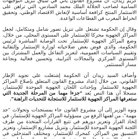
كريم زيدان، أن مشروع القانون يأتي في سياق تنزيل التوجيهات
السامية لصاحب الجلالة الملك محمد السادس، التي تراهن على
الاستثمار المنتج کرافعة أساسية لإنعاش الاقتصاد الوطني، وتحقيق
انخراط المغرب في القطاعات الواعدة.
وقال إن الحكومة تشتغل على تنزيل تصور شامل ومتكامل، لجعل
المراكز الجهوية محركا للإستثمار على المستوى المحلي، من خلال،
وضع المراكز الجهوية للإستثمار تحت الوصاية المباشرة لرئيس
الحكومة، والذي فوض بعض صلاحياته لوزارة الإستثمار وإلتقائية
وتقييم السياسات العمومية، لتعزيز التفاعل والعمل المشترك بين
المستوى المركزي والمجالات الترابية، وتحسين فعالية ونجاعة
مسار المستثمر.
وأضاف السيد زيدان أن الحكومة إشتغلت على تجويد الإطار
القانوني، من خلال إعداد مشروع القانون المتعلق بإصلاح المراكز
الجهوية للاستثمار وبإحداث اللجان الجهوية الموحدة للإستثمار،
مسجلا أن هذا النص يُعد
“جزءا مهما من المرحلة الجديدة التي
ستعرفها المراكز الجهوية للاستثمار للاستجابة للتحديات الراهنة”.
ونوه الوزير إلى أن مشروع القانون جاء بمستجدات وتحولات “جد
مهمة”، من أهمها الرفع من مسؤولية المراكز الجهوية للإستثمار، في
إتخاذ القرار وتعزيز دورهم في تتبع القرارات المتخذة من طرف
اللجنة الجهوية الموحدة للإستثمار، وتنزيل مشاريع الإستثمار، وتعزيز
التنسيق بين المراكز، كمحرك للإستثمار، ومختلف المتدخلين في