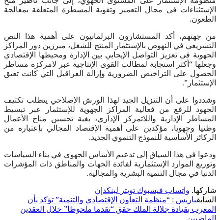
منظومة الإستثمار على المستوى الجهوي، إلى جانب تأطير منح
الإستثناءات في مجال التعمير وتقوية المسطرة المتعلقة بمعالجة
الطعون.
من جهتهم، أكد المستشارون البرلمانيون على أهمية هذا النص
التشريعي في النهوض بالإستثمار المنتج للشغل، مبرزين دور المراكز
الجهوية في تعزيز التواصل الإيجابي بين الإدارة ومحيطها الإقتصادي
وجعلها “أكثر استجابة لمطالب القوى الإنتاجية عبر لامركزة مساطر
الحصول على التراخيص الضرورية وإزالة العراقيل التي كانت تعيق
الإستثمار”.
وشددوا على أن التنزيل الجيد لهذا الورش الإصلاحي يتطلب تكثيف
الجهود للرفع من فعالية المراكز الجهوية للإستثمار عبر تبسيط
المساطر الإدارية واللاتمركز الإداري، بغية تحسين مناخ الأعمال
وطنيا وجهويا، مؤكدين على أهمية الإقتصاد المجالي بإعتباره من
الركائز الأساسية للنموذج التنموي الجديد.
ودعوا في هذا السياق إلى تدعيم الأساس الجهوي في بناء السياسات
وتوزيع الموارد الإستثمارية لفائدة الجهات والمناطق ذات المؤشرات
الدنيا في مجال التنمية البشرية والمجالية.
شاركها.
واتساب
فيسبوك
تويتر
لينكدإن
السابق
باريس : “منظمة التعاون الإقتصادي والتنمية” تؤكد بأن
المغرب بقيادة جلالة الملك حقق “تقدما ملحوظا” خلال العقدين
الماضيين …