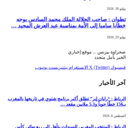
يوليو 30, 2026
تطوان : صاحب الجلالة الملك محمد السادس يوجه
خطابا ساميا إلى الأمة بمناسبة عيد العرش المجيد …
يوليو 29, 2026
صحراوة بيزنس ... موقع إخباري
الخبر بأمل متجدد
فيسبوك
X (Twitter)
الانستغرام
بينتيريست
يوتيوب
آخر الأخبار
الرباط : “رايان إير” تطلق أكبر برنامج شتوي في تاريخها بالمغرب
بـ156 خطًا جوياً و5.3 ملايين مقعد …
أغسطس 6, 2026
الرباط : المنتخب المغربي للسيدات يتأهل إلى ربع نهائي كأس