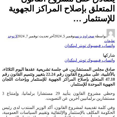
المتعلق بإصلاح المراكز الجهوية
للإستثمار …
بواسطة
صحراوة بزنس
نوفمبر 5, 2024
آخر تحديث:
نوفمبر 7, 2024
لا توجد
تعليقات
واتساب
فيسبوك
تويتر
لينكدإن
شاركها
واتساب
فيسبوك
تويتر
لينكدإن
صادق مجلس المستشارين، في جلسة تشريعية عقدها اليوم الثلاثاء،
بالأغلبية، على مشروع القانون رقم 22.24 بتغيير وتتميم القانون رقم
47.18 المتعلق بإصلاح المراكز الجهوية للإستثمار وبإحداث اللجان
الجهوية الموحدة للإستثمار.
وحظي مشروع القانون بتأييد 29 مستشارا برلمانيا، وإمتناع 3
مستشارين برلمانيين آخرين عن التصويت.
وفي كلمة تقديمية لمشروع القانون، أكد الوزير المنتدب لدى رئيس
الحكومة المكلف بالإستثمار والإلتقائية وتقييم السياسات العمومية،