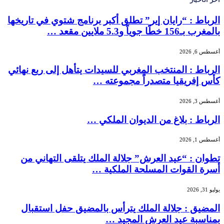
الرباط : “رايان إير” تطلق أكبر برنامج شتوي في تاريخها
بالمغرب بـ156 خطًا جوياً و5.3 ملايين مقعد …
أغسطس 6, 2026
الرباط : المنتخب المغربي للسيدات يتأهل إلى ربع نهائي
كأس إفريقيا متصدراً مجموعته …
أغسطس 3, 2026
الرباط : بلاغ من الديوان الملكي …
أغسطس 1, 2026
تطوان : “عيد العرش” جلالة الملك يتلقى التهاني من
أسرة القوات المسلحة الملكية …
يوليو 31, 2026
المضيق : جلالة الملك يترأس بالمضيق حفل استقبال
بمناسبة عيد العرش المجيد …