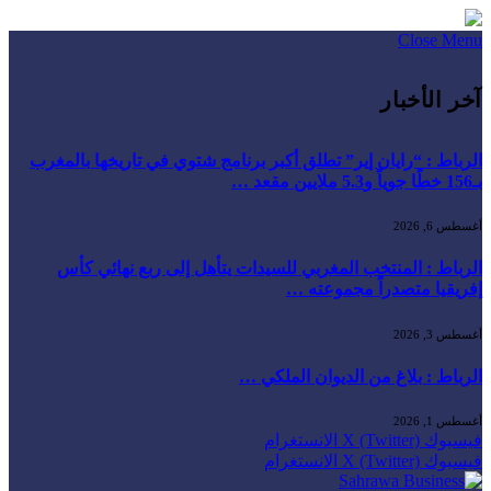
Close Menu
آخر الأخبار
الرباط : “رايان إير” تطلق أكبر برنامج شتوي في تاريخها بالمغرب
بـ156 خطًا جوياً و5.3 ملايين مقعد …
أغسطس 6, 2026
الرباط : المنتخب المغربي للسيدات يتأهل إلى ربع نهائي كأس
إفريقيا متصدراً مجموعته …
أغسطس 3, 2026
الرباط : بلاغ من الديوان الملكي …
أغسطس 1, 2026
فيسبوك
X (Twitter)
الانستغرام
فيسبوك
X (Twitter)
الانستغرام