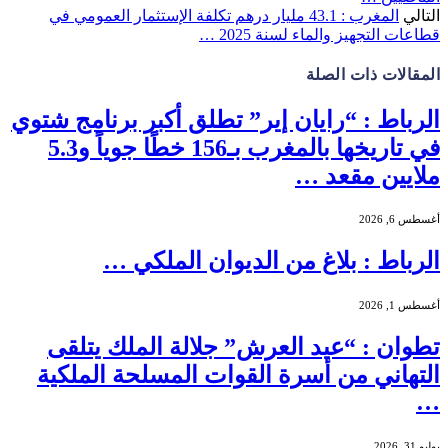
التالي
المغرب : 43.1 مليار درهم تكلفة الإستثمار العمومي في
قطاعات التجهيز والماء لسنة 2025 …
المقالات
ذات الصلة
الرباط : “رايان إير” تطلق أكبر برنامج شتوي
في تاريخها بالمغرب بـ156 خطًا جوياً و5.3
ملايين مقعد …
أغسطس 6, 2026
الرباط : بلاغ من الديوان الملكي …
أغسطس 1, 2026
تطوان : “عيد العرش” جلالة الملك يتلقى
التهاني من أسرة القوات المسلحة الملكية
…
يوليو 31, 2026