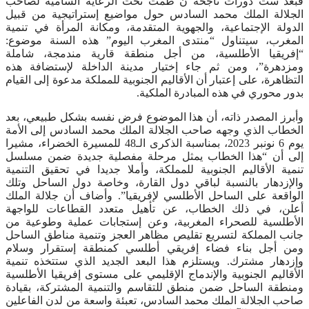
فبعد ست دورات ناجحة ن ظمت تحت الرعاية السامية لصاحب
الجلالة الملك محمد السادس حول مواضيع إستراتيجية من قبيل
الدولة الإجتماعية، والجهوية المتقدمة، ومكانة المرأة في تنمية
المغرب، سيتناول “منتدى المغرب اليوم” هذه السنة موضوع:
“إفريقيا الأطلسية، من أجل منطقة قارية مندمجة، شاملة
ومزدهرة”، ومن ثم جاء إختيار مدينة الداخلة لإستضافة هذه
التظاهرة، على إعتبار أن الأقاليم الجنوبية للمملكة مدعوة إلى القيام
بدور محوري في هذه المبادرة الملكية.
وأبرز المصدر ذاته، أن هذا الموضوع فرض نفسه بشكل طبيعي، بعد
الخطاب الذي وجهه صاحب الجلالة الملك محمد السادس إلى الأمة
يوم 6 نونبر 2023، بمناسبة الذكرى الـ48 للمسيرة الخضراء، مشيرا
إلى أن “هذا الخطاب يمثل مرحلة مفصلية جديدة ضمن مسلسل
تنمية الأقاليم الجنوبية للمملكة، وأملا جديدا في تحقيق التنمية
والإزدهار بالنسبة لباقي دول القارة، وخاصة دول الساحل وتلك
الواقعة على الساحل الأطلسي لإفريقيا”. وأضاف أن جلالة الملك
أعلن، في ذلك الخطاب، عن تأهيل متعدد القطاعات للواجهة
الأطلسية للصحراء المغربية، وعن إستجابات عملية وطوعية من
جانب المملكة لتسريع تقليص مظاهر العجز وتنمية مناطق الساحل
ومن أجل بناء فضاء إفريقي أطلسي كمنطقة إستقرار وسلام
وإزدهار مشترك. ويستلزم هذا البعد الجديد الذي ستتخذه تنمية
الأقاليم الجنوبية والإندماج الإقليمي على مستوى إفريقيا الأطلسية
ومنطقة الساحل ضمن منطق للتقاسم والتنمية المشتركة، بقيادة
صاحب الجلالة الملك محمد السادس، تعبئة واسعة من لدن الفاعلين