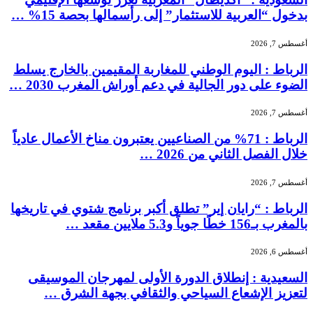
بدخول “العربية للاستثمار” إلى رأسمالها بحصة 15% …
أغسطس 7, 2026
الرباط : اليوم الوطني للمغاربة المقيمين بالخارج يسلط
الضوء على دور الجالية في دعم أوراش المغرب 2030 …
أغسطس 7, 2026
الرباط : 71% من الصناعيين يعتبرون مناخ الأعمال عادياً
خلال الفصل الثاني من 2026 …
أغسطس 7, 2026
الرباط : “رايان إير” تطلق أكبر برنامج شتوي في تاريخها
بالمغرب بـ156 خطًا جوياً و5.3 ملايين مقعد …
أغسطس 6, 2026
السعيدية : إنطلاق الدورة الأولى لمهرجان الموسيقى
لتعزيز الإشعاع السياحي والثقافي بجهة الشرق …