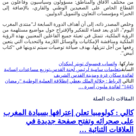
من مختلف الآفاق والمناطق: مسؤولون وسياسيون وفاعلون من
القطاع الخاص على الصعيدين الوطني والقاري، بالإضافة إلى
الخبراء ومؤسسات التعاون والتمويل الدوليين.
وخلص المصدر ذاته، إلى أن أهداف الدورة السابعة لـ”منتدى المغرب
اليوم”، الذي يعد فضاء للتفكير والإقتراح حول مواضيع مستلهمة من
الرؤية الملكية، تتمثل في تعبئة جميع الفاعلين المعنيين بهذه الرؤية
الملكية ومناقشة الإمكانيات والوسائل اللازمة والتحديات التي يتعين
رفعها من أجل تنزيلها، بهدف صياغة توصيات سيتم تدوينها في “كتاب
أبيض”.
شاركها.
واتساب
فيسبوك
تويتر
لينكدإن
السابق
بتعليمات سامية لرئيس لجنة القدس،توزيع مساعدات إنسانية
لفائدة سكان غزة ومدينة القدس الشريف
التالي
الرباط : جلالة الملك يعطي إنطلاقة العملية الوطنية “رمضان
1445” لفائدة مليون أسرة …
المقالات
ذات الصلة
كالي : كولومبيا تعلن إعترافها بسيادة المغرب
على صحرائه وتفتح صفحة جديدة في
العلاقات الثنائية …