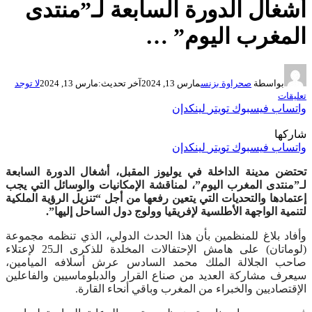
أشغال الدورة السابعة لـ”منتدى
المغرب اليوم” …
بواسطة
صحراوة بزنس
مارس 13, 2024
آخر تحديث:
مارس 13, 2024
لا توجد
تعليقات
واتساب
فيسبوك
تويتر
لينكدإن
شاركها
واتساب
فيسبوك
تويتر
لينكدإن
تحتضن مدينة الداخلة في يوليوز المقبل، أشغال الدورة السابعة
لـ”منتدى المغرب اليوم”، لمناقشة الإمكانيات والوسائل التي يجب
إعتمادها والتحديات التي يتعين رفعها من أجل “تنزيل الرؤية الملكية
لتنمية الواجهة الأطلسية لإفريقيا وولوج دول الساحل إليها”.
وأفاد بلاغ للمنظمين بأن هذا الحدث الدولي، الذي تنظمه مجموعة
(لوماتان) على هامش الإحتفالات المخلدة للذكرى الـ25 لإعتلاء
صاحب الجلالة الملك محمد السادس عرش أسلافه الميامين،
سيعرف مشاركة العديد من صناع القرار والدبلوماسيين والفاعلين
الإقتصاديين والخبراء من المغرب وباقي أنحاء القارة.