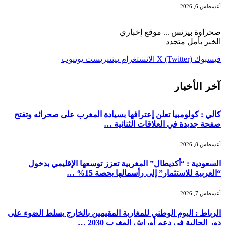
أغسطس 6, 2026
صحراوة بيزنس ... موقع إخباري
الخبر بأمل متجدد
فيسبوك
X (Twitter)
الانستغرام
بينتيريست
يوتيوب
آخر الأخبار
كالي : كولومبيا تعلن إعترافها بسيادة المغرب على صحرائه وتفتح
صفحة جديدة في العلاقات الثنائية …
أغسطس 8, 2026
السعودية : “أكديطال” المغربية تعزز توسعها الإقليمي بدخول
“العربية للاستثمار” إلى رأسمالها بحصة 15% …
أغسطس 7, 2026
الرباط : اليوم الوطني للمغاربة المقيمين بالخارج يسلط الضوء على
دور الجالية في دعم أوراش المغرب 2030 …