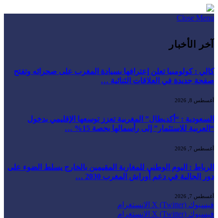
Close Menu
آخر الأخبار
كالي : كولومبيا تعلن إعترافها بسيادة المغرب على صحرائه وتفتح
صفحة جديدة في العلاقات الثنائية …
أغسطس 8, 2026
السعودية : “أكديطال” المغربية تعزز توسعها الإقليمي بدخول
“العربية للاستثمار” إلى رأسمالها بحصة 15% …
أغسطس 7, 2026
الرباط : اليوم الوطني للمغاربة المقيمين بالخارج يسلط الضوء على
دور الجالية في دعم أوراش المغرب 2030 …
أغسطس 7, 2026
فيسبوك
X (Twitter)
الانستغرام
فيسبوك
X (Twitter)
الانستغرام