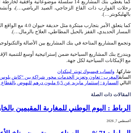
كما يغطي بنك المشاريع 14 سلسلة موضوعاتية
رحلات القوارب ذات القاع الزجاجي، الصيد الرياضي…)، وأنشطة
بالهليكوبتر…).
كما يتعلق الأمر 
المسار الحديدي، القفز بالحبل المطاطي، العلاج بالرمال…).
وتجمع المشاريع المتاحة في بنك المشاريع بين الأصالة والتكنولوجي
ويندرج بنك المشاريع السياحية ضمن إستراتيجية أوسع للتنمية الإ
مع الإمكانات السياحية لكل جهة.
شاركها.
واتساب
فيسبوك
تويتر
لينكدإن
السابق
المغرب : تعاون وتعزيز الخدمات محور شراكة بين “كاش بلوس” و “ACAM
التالي
السمارة : إستثمار مايزيد عن 6,5 مليون درهم للنهوض بالقطاع الفلاحي …
المقالات
ذات الصلة
الرباط : اليوم الوطني للمغاربة المقيمين بالخا
أغسطس 7, 2026