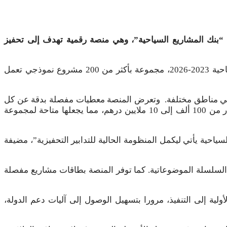
، “بنك المشاريع السياحية”، وهي منصة رقمية تهدف إلى تحفيز
وذكر بلاغ للوزارة أن هذه المنصة، المتاحة عبر المنصة https://banqueprojetstourisme.ma/، تقترح، في إطار خارطة الطريق السياحية 2023-2026، مجموعة بأكثر من 200 مشروع نموذجي تعمل
ن تغطي المزيد من التجارب السياحية في مناطق مختلفة. وتعرض المنصة معطيات مفصلة بدقة عن كل
مشروع تشمل مبلغ الإستثمار المقدر، والإيرادات المتوقعة، والأرباح التشغيلية، وكذا فرص العمل المتوقعة. وتتراوح فرص الإستثمار من 100 ألف إلى 10 ملايين درهم، مما يجعلها متاحة لمجموعة
سياحية يأتي ليكمل المنظومة الحالية للتدابير التحفيزية”، مضيفة
لسلسلة الموضوعاتية. كما توفر المنصة بطاقات مشاريع مفصلة
ية إلى التنفيذ، مرورا بتسهيل الوصول إلى آليات دعم الدولة،