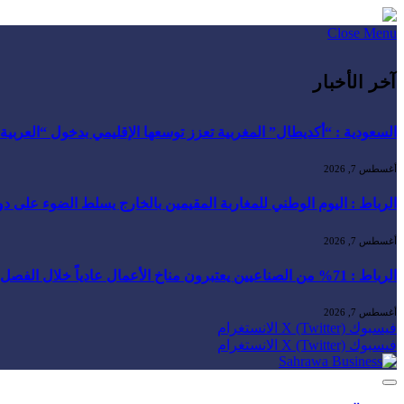
Close Menu
آخر الأخبار
السعودية : “أكديطال” المغربية تعزز توسعها الإقليمي بدخول “العربية للا
أغسطس 7, 2026
الرباط : اليوم الوطني للمغاربة المقيمين بالخارج يسلط الضوء على دور ا
أغسطس 7, 2026
الرباط : 71% من الصناعيين يعتبرون مناخ الأعمال عادياً خلال الفصل الثاني من 2026 …
أغسطس 7, 2026
فيسبوك
X (Twitter)
الانستغرام
فيسبوك
X (Twitter)
الانستغرام