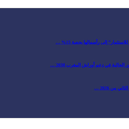
ستثمار” إلى رأسمالها بحصة 15% …
لجالية في دعم أوراش المغرب 2030 …