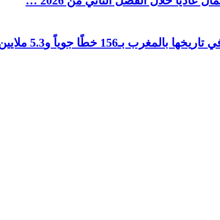
1 خطًا جوياً و5.3 ملايين مقعد …