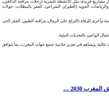
قترح أفكار مشاريع فريدة، مثل الأنشطة البحرية (رحلات مراقبة الدلافين،
الرياضات الجوية (الطيران الشراعي، القفز بالمظلات، جولات
ز، توابل)، وأنشطة رياضية وأخرى للرفاه (التزلج على الرمال، مراقبة الطيور، القفز الحر،
ال الواعين بالتحديات البيئية.
 عالية، ويساهم في تعزيز جاذبية جميع جهات المغرب، بما يتوافق
مغرب 2030 …