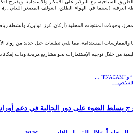
 وأفقية لخارطة الطريق السياحية، مع التركيز على الابتكار والاستدامة. وي
 الترفيه (سينما في الهواء الطلق، الغولف المصغر الليلي…)، و
بتجارب مبتكرة مثل حديقة حيوان 4.0 مع الواقع المعزز، وجولات المنتجات المحلية (أركان، كر
ا والممارسات المستدامة، مما يلبي تطلعات جيل جديد من رواد الأعم
قليمية من خلال توجيه الإستثمارات نحو مشاريع مربحة وذات إمكانات
FN” …
رج يسلط الضوء على دور الجالية في دعم أوراش ال