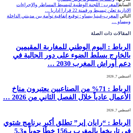
السابق
المغرب : اللجنة الوطنية لتبسيط المساطر والإجراءات
الإدارية تعلن تبسيط ورقمنة 22 قرارا إداريا …
التالي
المغرب-غينيا بيساو : توقيع إتفاقية توأمة بين مدينتي الداخلة
وبيساو …
المقالات
ذات الصلة
الرباط : اليوم الوطني للمغاربة المقيمين
بالخارج يسلط الضوء على دور الجالية في
دعم أوراش المغرب 2030 …
أغسطس 7, 2026
الرباط : 71% من الصناعيين يعتبرون مناخ
الأعمال عادياً خلال الفصل الثاني من 2026 …
أغسطس 7, 2026
الرباط : “رايان إير” تطلق أكبر برنامج شتوي
في تاريخها بالمغرب بـ156 خطًا جوياً و5.3