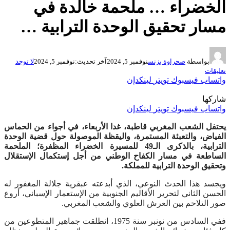
الخضراء … ملحمة خالدة في
مسار تحقيق الوحدة الترابية …
بواسطة
صحراوة بزنس
نوفمبر 5, 2024
آخر تحديث:
نوفمبر 5, 2024
لا توجد
تعليقات
واتساب
فيسبوك
تويتر
لينكدإن
شاركها
واتساب
فيسبوك
تويتر
لينكدإن
يحتفل الشعب المغربي قاطبة، غدا الأربعاء، في أجواء من الحماس
الفياض، والتعبئة المستمرة، واليقظة الموصولة حول قضية الوحدة
الترابية، بالذكرى الـ49 للمسيرة الخضراء المظفرة؛ الملحمة
الساطعة في مسار الكفاح الوطني من أجل إستكمال الإستقلال
وتحقيق الوحدة الترابية للمملكة.
ويجسد هذا الحدث النوعي، الذي أبدعته عبقرية جلالة المغفور له
الحسن الثاني لتحرير الأقاليم الجنوبية من الإستعمار الإسباني، أروع
صور التلاحم بين العرش العلوي والشعب المغربي.
ففي السادس من نونبر سنة 1975، انطلقت جماهير المتطوعين من