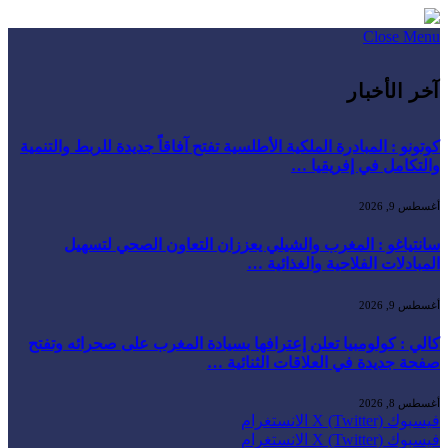
Close Menu
آخر الأخبار
كوتونو : المبادرة الملكية الأطلسية تفتح آفاقاً جديدة للربط والتنمية
والتكامل في إفريقيا …
أغسطس 9, 2026
سانتياغو : المغرب والشيلي يعززان التعاون الصحي لتسهيل
المبادلات الفلاحية والغذائية …
أغسطس 9, 2026
كالي : كولومبيا تعلن إعترافها بسيادة المغرب على صحرائه وتفتح
صفحة جديدة في العلاقات الثنائية …
أغسطس 8, 2026
فيسبوك
X (Twitter)
الانستغرام
فيسبوك
X (Twitter)
الانستغرام