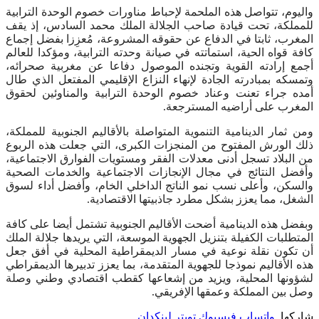
واليوم، تتواصل هذه الملحمة لإحباط مناورات خصوم الوحدة الترابية
للمملكة، تحت قيادة صاحب الجلالة الملك محمد السادس، إذ يقف
المغرب، ثابتا في الدفاع عن حقوقه المشروعة، مُعزِزا بفضل إجماع
كافة قواه الحية، استماتته في صيانة وحدته الترابية، ومؤكدا للعالم
أجمع إرادته القوية وتجنده الموصول دفاعا عن مغربية صحرائه،
وتمسكه بمبادرته الجادة لإنهاء النزاع الإقليمي المفتعل الذي طال
أمده جراء تعنت وعناد خصوم الوحدة الترابية والمناوئين لحقوق
المغرب على أراضيه المسترجعة.
ومن ثمار الدينامية التنموية المتواصلة بالأقاليم الجنوبية للمملكة،
ذلك الورش المفتوح من المنجزات الكبرى، التي جعلت هذه الربوع
من البلاد تسجل أدنى معدلات الفقر ومستويات الفوارق الاجتماعية،
وأفضل النتائج في مجال الإنجازات الاجتماعية والخدمات الصحية
والسكن، وأعلى نسب نمو الناتج الداخلي الخام، وأفضل أداء لسوق
الشغل، مما يعزز بشكل مطرد جاذبيتها الاقتصادية.
وبفضل هذه الدينامية أضحت الأقاليم الجنوبية تشتمل أيضا على كافة
المتطلبات الكفيلة بتنزيل الجهوية الموسعة، التي يريدها جلالة الملك
أن تكون نقلة نوعية في مسار الديمقراطية المحلية في أفق جعل
هذه الأقاليم نموذجا للجهوية المتقدمة، بما يعزز تدبيرها الديمقراطي
لشؤونها المحلية، ويزيد من إشعاعها كقطب اقتصادي وطني وصلة
وصل بين المملكة وعمقها الإفريقي.
شاركها.
واتساب
فيسبوك
تويتر
لينكدإن