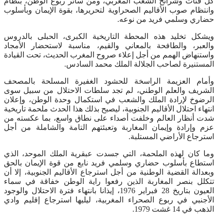
كل فئات وشرائح الشعب المغربي، ومن سائر ربوع الوطن، بنظام
وانتظام صوب الأقاليم الصحراوية لتحريرها، بقوة الإيمان وبأسلوب
حضاري وسلمي فريد من نوعه.
ويشكل تخليد هذه المحطة التاريخية الكبرى، الحبلى بالدروس
والعبر، والطافحة بالمعاني والقيم، مناسبة لاستحضار الأمجاد
واستنهاض الهمم من أجل إعلاء صروح المغرب الحديث، تحت القيادة
المستنيرة لصاحب الجلالة الملك محمد السادس.
وأمام العزيمة الراسخة للحشود الغفيرة المسلحة بالمصحف
الشريف والعلم الوطني، لم تجد سلطات الاحتلال من سبيل سوى
الرضوخ لإرادة الملك والشعب في استكمال وحدة الوطن، وإعلان
انتهاء احتلال الأقاليم الجنوبية، ليصبح بذلك هذا الحدث ملحمة تاريخية
شدت أنظار العالم وخلفت أصداء على نطاق واسع، بما عكسته من
عزم وإرادة وإيمان المغاربة وتعبئتهم التامة والشاملة من أجل
استرجاع الأراضي المستلبة.
وما كان لهذه الملحمة، التي جسدت عبقرية الملك الموحد، الذي
استطاع بأسلوب حضاري وسلمي فريد نابع من قوة الإيمان بالحق
وبعدالة القضية الوطنية من أجل استرجاع الأقاليم الجنوبية، إلا أن
تتكلل بنصر المغاربة الذين رفعوا راية الوطن خفاقة في سماء
العيون بتاريخ 28 فبراير 1976، إيذانا بانتهاء فترة الاحتلال والوجود
الأجنبي في ربوع الصحراء المغربية، ليليها استرجاع إقليم وادي
الذهب في 14 غشت 1979.