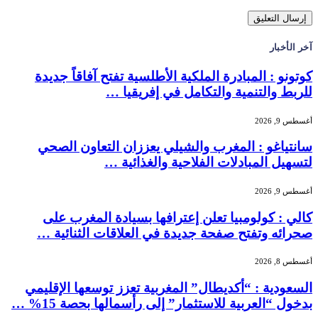
آخر الأخبار
كوتونو : المبادرة الملكية الأطلسية تفتح آفاقاً جديدة
للربط والتنمية والتكامل في إفريقيا …
أغسطس 9, 2026
سانتياغو : المغرب والشيلي يعززان التعاون الصحي
لتسهيل المبادلات الفلاحية والغذائية …
أغسطس 9, 2026
كالي : كولومبيا تعلن إعترافها بسيادة المغرب على
صحرائه وتفتح صفحة جديدة في العلاقات الثنائية …
أغسطس 8, 2026
السعودية : “أكديطال” المغربية تعزز توسعها الإقليمي
بدخول “العربية للاستثمار” إلى رأسمالها بحصة 15% …