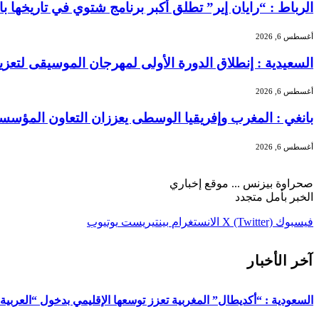
الرباط : “رايان إير” تطلق أكبر برنامج شتوي في تاريخها بالمغرب بـ156 خطًا جوياً و5.3 
أغسطس 6, 2026
السعيدية : إنطلاق الدورة الأولى لمهرجان الموسيقى لتعز
أغسطس 6, 2026
بانغي : المغرب وإفريقيا الوسطى يعززان التعاون المؤسسا
أغسطس 6, 2026
صحراوة بيزنس ... موقع إخباري
الخبر بأمل متجدد
فيسبوك
X (Twitter)
الانستغرام
بينتيريست
يوتيوب
آخر الأخبار
السعودية : “أكديطال” المغربية تعزز توسعها الإقليمي بدخول “العربية للا