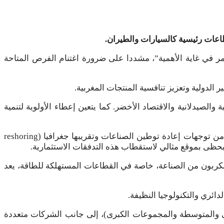
طاعات رئيسية كالسيارات والطيران.
أمر في غاية الأهمية”، مشددا على ضرورة اغتنام الفرص المتاحة
 الدولية وتعزيز تنافسية المنتجات المغربية.
لصيدلانية والاقتصاد الأخضر. كما يتعين إعطاء الأولوية لتنمية
وبالموازاة مع ذلك، أوصى الشامي بتعزيز إدماج المقاولات الصغرى والمتوسطة ضمن سلاسل القيمة العالمية، من خلال الاستفادة من توجهات إعادة توطين الصناعات وتقريبها جغرافيا (reshoring
ة الكربون من الصناعة، خاصة في القطاعات المستهلكة للطاقة، يعد
ائري والتكنولوجيا النظيفة.
 والمتوسطة والمجموعات الكبرى)، إلى جانب الشركات متعددة