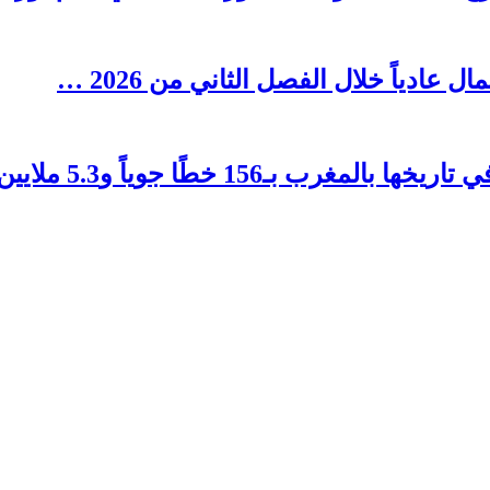
1 خطًا جوياً و5.3 ملايين مقعد …