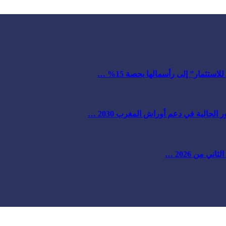
ستثمار” إلى رأسمالها بحصة 15% …
لجالية في دعم أوراش المغرب 2030 …