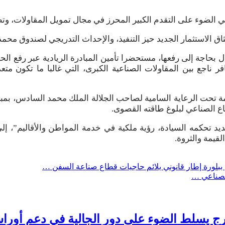
ضوء على التقدم الكبير المحرز في مجال تمويل المقاولات، وتطوير ا
 الاستثمار الجديد حيز التنفيذ، والإحداث التدريجي لصندوق محمد
 بحاجة إلى رفعها، مستحضرا تأمين المبادرة الريادية عبر رفع الحو
 ناجع بين المقاولات الصناعية الكبرى، التي غالبا ما تكون مت
ظمة تحت الرعاية السامية لصاحب الجلالة الملك محمد السادس، بمباد
اع الصناعي لبلوغ طاقته القصوى.
 تحكمه السيادة، رؤية ملكية في خدمة المواطن والأقاليم”، إلى ت
قيمة والثروة.
 ببلورة إطار قانوني يلائم حاجيات قطاع صناعة السفن …
الصناعي …
رج يسلط الضوء على دور الجالية في دعم أوراش ال