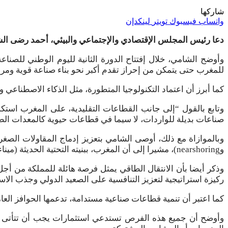
شاركها
واتساب
فيسبوك
تويتر
لينكدإن
دعا رئيس المجلس الإقتصادي والإجتماعي والبيئي، أحمد رضى الشام
وأوضح الشامي، خلال إفتتاح الدورة الثانية لليوم الوطني للصنا
للمغرب حتى يتمكن من إحراز تقدم أكبر نحو بناء صناعة قوية ومر
كما أبرز أن اعتماد التكنولوجيا المتطورة، مثل الذكاء الاصطناعي وا
وتابع بالقول “إلى جانب القطاعات التقليدية، على المغرب استكشا
صناعات بديلة للواردات، لا سيما في قطاعات حيوية كالمعدات الطب
وnearshoring)، مشيرا إلى أن المغرب، ببنيته التحتية الحديثة (ميناء طنجة المتوسط)، وتكاليفه التنافسية، وقربه الجغرافي من أوروبا، يحظى بموقع مثالي لاستقطاب هذه التدفقات الاستثمارية.
وذكر أيضا بأن الانتقال الطاقي يمثل فرصة هائلة للمملكة من أجل 
ركيزة استراتيجية لتعزيز التنافسية على الصعيد الدولي وجذب الاس
كما اعتبر أن تنمية قطاعات صناعية مستدامة، تدعمها الحوافز العا
وأوضح أن جميع هذه الفرص تستدعي استثمارات يجب أن تتأتى ب