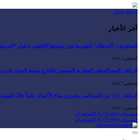
Close Menu
آخر الأخبار
السعودية : “أكديطال” المغربية تعزز توسعها الإقليمي بدخول “العربية للا
أغسطس 7, 2026
الرباط : اليوم الوطني للمغاربة المقيمين بالخارج يسلط الضوء على دور ا
أغسطس 7, 2026
الرباط : 71% من الصناعيين يعتبرون مناخ الأعمال عادياً خلال الفصل الثاني من 2026 …
أغسطس 7, 2026
فيسبوك
X (Twitter)
الانستغرام
فيسبوك
X (Twitter)
الانستغرام