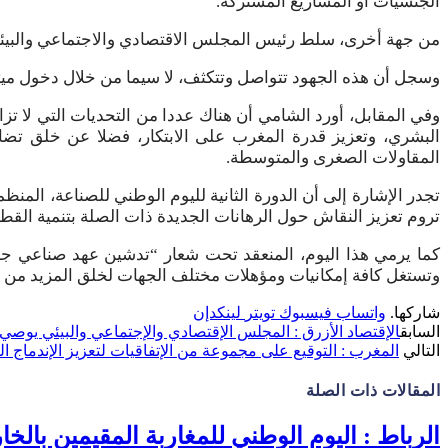
الجنسيات أو المشاريع المشتركة.
من جهة أخرى، سلط رئيس المجلس الاقتصادي والاجتماعي والبيئي ال
وسجل أن هذه الجهود تتواصل وتتكثف، لا سيما من خلال دخول ميثاق
وفي المقابل، أورد الشامي أن هناك عددا من التحديات التي لا تزال
البشري، وتعزيز قدرة المغرب على الابتكار، فضلا عن خلق تضافر
المقاولات الصغرى والمتوسطة.
تجدر الإشارة إلى أن الدورة الثانية لليوم الوطني للصناعة، المن
تروم تعزيز النقاش حول الرهانات الجديدة ذات الصلة بتنمية القط
كما يرمي هذا اليوم، المنعقد تحت شعار “تدشين عهد صناعي جديد
وتستغل كافة إمكانيات ومؤهلات مختلف الجهات لخلق المزيد من ال
شاركها.
واتساب
فيسبوك
تويتر
لينكدإن
السابق
الإقتصاد الأزرق : المجلس الإقتصادي والإجتماعي والبيئي يوصي
التالي
المغرب : التوقيع على مجموعة من الإتفاقيات لتعزيز الإندماج 
المقالات
ذات الصلة
الرباط : اليوم الوطني للمغاربة المقيمين بالخا