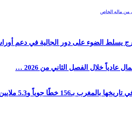
 من ماله الخاص
رج يسلط الضوء على دور الجالية في دعم أوراش ال
1 خطًا جوياً و5.3 ملايين مقعد …