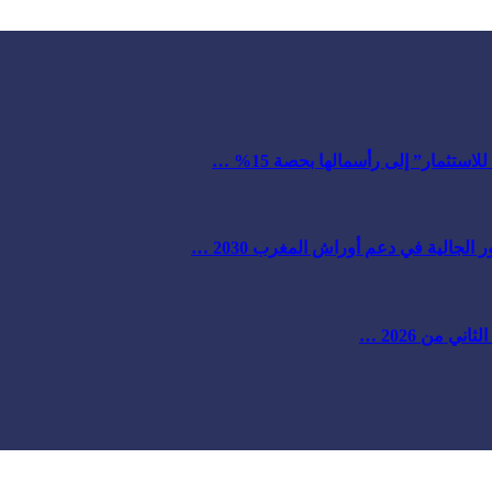
ستثمار” إلى رأسمالها بحصة 15% …
لجالية في دعم أوراش المغرب 2030 …