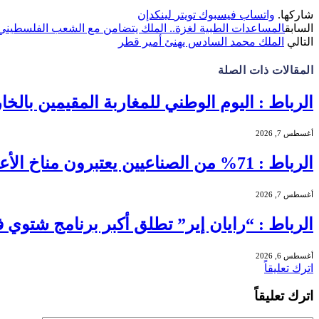
شاركها.
واتساب
فيسبوك
تويتر
لينكدإن
السابق
المساعدات الطبية لغزة.. الملك يتضامن مع الشعب الفلسطيني
التالي
الملك محمد السادس يهنئ أمير قطر
المقالات
ذات الصلة
الرباط : اليوم الوطني للمغاربة المقيمين بالخا
أغسطس 7, 2026
الرباط : 71% من الصناعيين يعتبرون مناخ الأعمال عادياً خلال الفصل الثاني من 2026 …
أغسطس 7, 2026
الرباط : “رايان إير” تطلق أكبر برنامج شتوي في تاريخها بالمغرب بـ56
أغسطس 6, 2026
اترك تعليقاً
اترك تعليقاً