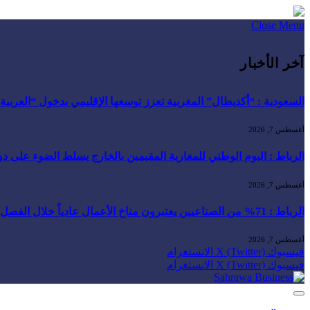
Close Menu
آخر الأخبار
السعودية : “أكديطال” المغربية تعزز توسعها الإقليمي بدخول “العربية للا
أغسطس 7, 2026
الرباط : اليوم الوطني للمغاربة المقيمين بالخارج يسلط الضوء على دور ا
أغسطس 7, 2026
الرباط : 71% من الصناعيين يعتبرون مناخ الأعمال عادياً خلال الفصل الثاني من 2026 …
أغسطس 7, 2026
فيسبوك
X (Twitter)
الانستغرام
فيسبوك
X (Twitter)
الانستغرام