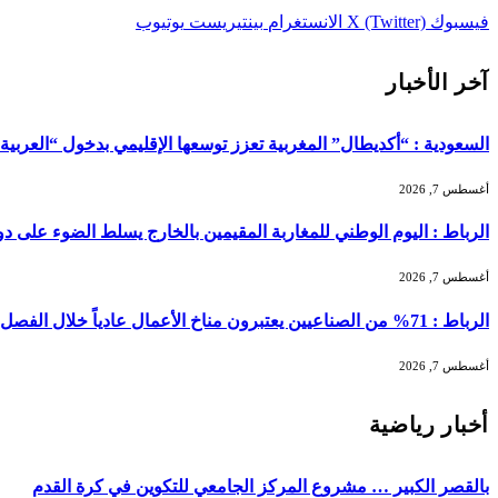
فيسبوك
X (Twitter)
الانستغرام
بينتيريست
يوتيوب
آخر الأخبار
السعودية : “أكديطال” المغربية تعزز توسعها الإقليمي بدخول “العربية للا
أغسطس 7, 2026
الرباط : اليوم الوطني للمغاربة المقيمين بالخارج يسلط الضوء على دور ا
أغسطس 7, 2026
الرباط : 71% من الصناعيين يعتبرون مناخ الأعمال عادياً خلال الفصل الثاني من 2026 …
أغسطس 7, 2026
أخبار رياضية
بالقصر الكبير … مشروع المركز الجامعي للتكوين في كرة القدم