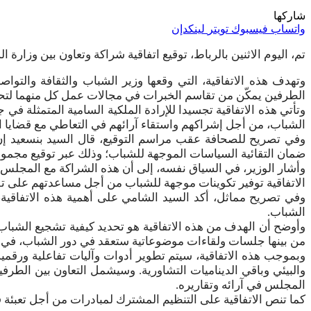
شاركها
واتساب
فيسبوك
تويتر
لينكدإن
تم، اليوم الاثنين بالرباط، توقيع اتفاقية شراكة وتعاون بين وزار
وتهدف هذه الاتفاقية، التي وقعها وزير الشباب والثقافة وال
الطرفين يمكّن من تقاسم الخبرات في مجالات عمل كل منهما لتحق
وتأتي هذه الاتفاقية تجسيدا للإرادة الملكية السامية المتمثلة 
الشباب، من أجل إشراكهم واستقاء آرائهم في التعاطي مع قضايا التنم
وفي تصريح للصحافة عقب مراسم التوقيع، قال السيد بنسعيد إن 
ضمان التقائية السياسات الموجهة للشباب؛ وذلك عبر توقيع مجموعة
وأشار الوزير، في السياق نفسه، إلى أن هذه الشراكة مع المجلس 
الاتفاقية توفير تكوينات موجهة للشباب من أجل مساعدتهم على ت
وفي تصريح مماثل، أكد السيد الشامي على أهمية هذه الاتفاقية
الشباب.
وأوضح أن الهدف من هذه الاتفاقية هو تحديد كيفية تشجيع الشباب 
من بينها جلسات ولقاءات موضوعاتية ستعقد في دور الشباب، في 
وبموجب هذه الاتفاقية، سيتم تطوير أدوات وآليات تفاعلية ورقم
والبيئي وباقي الديناميات التشاورية. وسيشمل التعاون بين الطرف
المجلس في آرائه وتقاريره.
كما تنص الاتفاقية على التنظيم المشترك لمبادرات من أجل تعبئة 