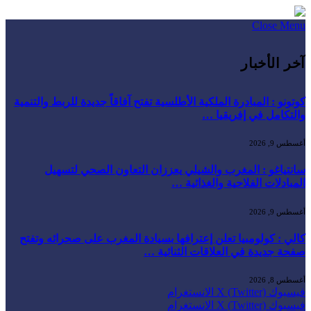
Close Menu
آخر الأخبار
كوتونو : المبادرة الملكية الأطلسية تفتح آفاقاً جديدة للربط والتنمية
والتكامل في إفريقيا …
أغسطس 9, 2026
سانتياغو : المغرب والشيلي يعززان التعاون الصحي لتسهيل
المبادلات الفلاحية والغذائية …
أغسطس 9, 2026
كالي : كولومبيا تعلن إعترافها بسيادة المغرب على صحرائه وتفتح
صفحة جديدة في العلاقات الثنائية …
أغسطس 8, 2026
فيسبوك
X (Twitter)
الانستغرام
فيسبوك
X (Twitter)
الانستغرام