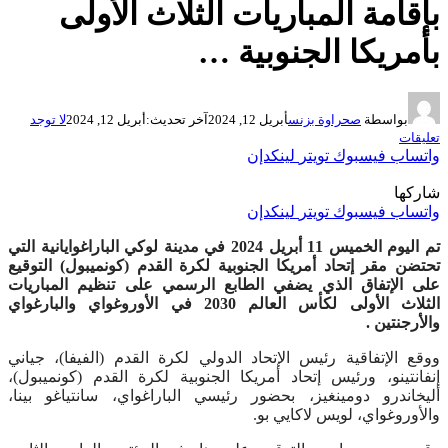
بإقامة المباريات الثلاث الأولى
بأمريكا الجنوبية …
بواسطة
صحراوة بزنس
أبريل 12, 2024
آخر تحديث:
أبريل 12, 2024
لا توجد
تعليقات
واتساب
فيسبوك
تويتر
لينكدإن
شاركها
واتساب
فيسبوك
تويتر
لينكدإن
تم اليوم الخميس 11 أبريل 2024 في مدينة لوكي الباراغوايانية التي
تحتضن مقر إتحاد أمريكا الجنوبية لكرة القدم (كونميبول) التوقيع
على الإتفاق الذي يضفي الطابع الرسمي على تنظيم المباريات
الثلاث الأولى لكأس العالم 2030 في الأوروغواي والبارغواي
والأرجنتين .
ووقع الإتفاقية رئيس الإتحاد الدولي لكرة القدم (الفيفا)، جياني
إنفانتينو، ورئيس إتحاد أمريكا الجنوبية لكرة القدم (كونميبول)،
أليخاندرو دومينغيز، بحضور رئيسي الباراغواي، سانتياغو بينا،
والأوروغواي، لويس لاكايي بو.