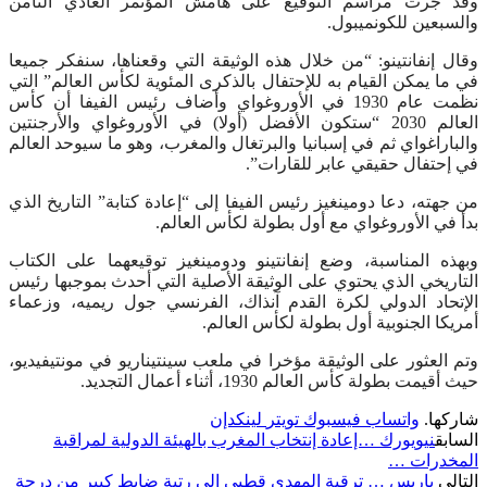
وقد جرت مراسم التوقيع على هامش المؤتمر العادي الثامن
والسبعين للكونميبول.
وقال إنفانتينو: “من خلال هذه الوثيقة التي وقعناها، سنفكر جميعا
في ما يمكن القيام به للإحتفال بالذكرى المئوية لكأس العالم” التي
نظمت عام 1930 في الأوروغواي وأضاف رئيس الفيفا أن كأس
العالم 2030 “ستكون الأفضل (أولا) في الأوروغواي والأرجنتين
والباراغواي ثم في إسبانيا والبرتغال والمغرب، وهو ما سيوحد العالم
في إحتفال حقيقي عابر للقارات”.
من جهته، دعا دومينغيز رئيس الفيفا إلى “إعادة كتابة” التاريخ الذي
بدأ في الأوروغواي مع أول بطولة لكأس العالم.
وبهذه المناسبة، وضع إنفانتينو ودومينغيز توقيعهما على الكتاب
التاريخي الذي يحتوي على الوثيقة الأصلية التي أحدث بموجبها رئيس
الإتحاد الدولي لكرة القدم آنذاك، الفرنسي جول ريميه، وزعماء
أمريكا الجنوبية أول بطولة لكأس العالم.
وتم العثور على الوثيقة مؤخرا في ملعب سينتيناريو في مونتيفيديو،
حيث أقيمت بطولة كأس العالم 1930، أثناء أعمال التجديد.
شاركها.
واتساب
فيسبوك
تويتر
لينكدإن
السابق
نيويورك …إعادة إنتخاب المغرب بالهيئة الدولية لمراقبة
المخدرات …
التالي
باريس … ترقية المهدي قطبي إلى رتبة ضابط كبير من درجة