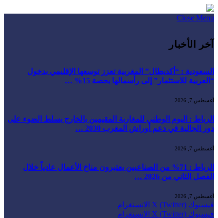
Close Menu
آخر الأخبار
السعودية : “أكديطال” المغربية تعزز توسعها الإقليمي بدخول
“العربية للاستثمار” إلى رأسمالها بحصة 15% …
أغسطس 7, 2026
الرباط : اليوم الوطني للمغاربة المقيمين بالخارج يسلط الضوء على
دور الجالية في دعم أوراش المغرب 2030 …
أغسطس 7, 2026
الرباط : 71% من الصناعيين يعتبرون مناخ الأعمال عادياً خلال
الفصل الثاني من 2026 …
أغسطس 7, 2026
فيسبوك
X (Twitter)
الانستغرام
فيسبوك
X (Twitter)
الانستغرام