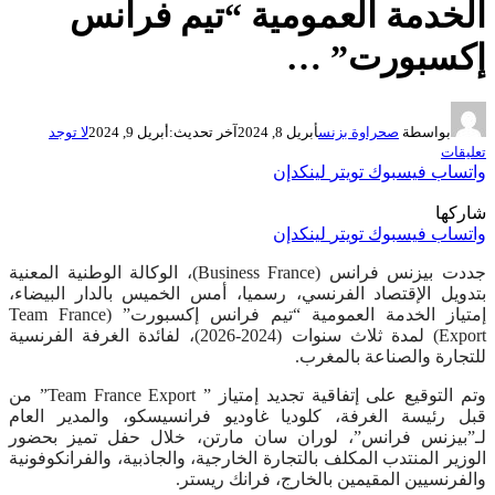
الخدمة العمومية “تيم فرانس
إكسبورت” …
بواسطة
صحراوة بزنس
أبريل 8, 2024
آخر تحديث:
أبريل 9, 2024
لا توجد
تعليقات
واتساب
فيسبوك
تويتر
لينكدإن
شاركها
واتساب
فيسبوك
تويتر
لينكدإن
جددت بيزنس فرانس (Business France)، الوكالة الوطنية المعنية
بتدويل الإقتصاد الفرنسي، رسميا، أمس الخميس بالدار البيضاء،
إمتياز الخدمة العمومية “تيم فرانس إكسبورت” (Team France
Export) لمدة ثلاث سنوات (2024-2026)، لفائدة الغرفة الفرنسية
للتجارة والصناعة بالمغرب.
وتم التوقيع على إتفاقية تجديد إمتياز ” Team France Export” من
قبل رئيسة الغرفة، كلوديا غاوديو فرانسيسكو، والمدير العام
لـ”بيزنس فرانس”، لوران سان مارتن، خلال حفل تميز بحضور
الوزير المنتدب المكلف بالتجارة الخارجية، والجاذبية، والفرانكوفونية
والفرنسيين المقيمين بالخارج، فرانك ريستر.