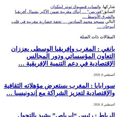
شاركها.
واتساب
فيسبوك
تويتر
لينكدإن
السابق
“فوربس” … أبناك مغربية ضمن الأكبر بشمال أفريقيا
والشرق الأوسط …
التالي
مسجد محمد السادس … تحفة حضارية مغربية في قلب
أبيدجان …
المقالات
ذات الصلة
بانغي : المغرب وإفريقيا الوسطى يعززان
التعاون المؤسساتي ودور المجالس
الإقتصادية في دعم التنمية الإفريقية …
أغسطس 6, 2026
سورابايا : المغرب يستعرض مؤهلاته الثقافية
والإقتصادية لتعزيز الشراكة مع إندونيسيا …
أغسطس 6, 2026
الرباط : رئيس “إيرباص” يشيد بالتحول