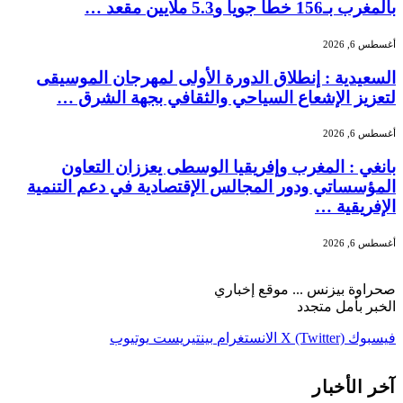
بالمغرب بـ156 خطًا جوياً و5.3 ملايين مقعد …
أغسطس 6, 2026
السعيدية : إنطلاق الدورة الأولى لمهرجان الموسيقى
لتعزيز الإشعاع السياحي والثقافي بجهة الشرق …
أغسطس 6, 2026
بانغي : المغرب وإفريقيا الوسطى يعززان التعاون
المؤسساتي ودور المجالس الإقتصادية في دعم التنمية
الإفريقية …
أغسطس 6, 2026
صحراوة بيزنس ... موقع إخباري
الخبر بأمل متجدد
فيسبوك
X (Twitter)
الانستغرام
بينتيريست
يوتيوب
آخر الأخبار