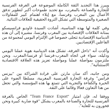
ويبرز هذا التجديد الثقة الكاملة الموضوعة في الغرفة الفرنسية
للتجارة والصناعة بالمغرب، مع تحديد طموحات أكبر لتطوير تدفق
الأعمال بين المغرب وفرنسا، مع إيلاء اهتمام كبير للمقاولات
الصغيرة والمتوسطة التي تشكل الثروة الحقيقية للعلاقات الثنائية.
وفي كلمة لها بهذه المناسبة، أشادت السيدة غاوديو فرانسيسكو
بمتانة العلاقات الإقتصادية بين المغرب وفرنسا، مشيرة إلى أن هذه
الدينامية الإقتصادية تتجلى خصوصا في الإلتزام اليومي لمجموعة من
الفاعلين الإقتصاديين.
وأكدت أنه “داخل الغرفة، تشكل هذه الدينامية هوية عملنا اليومي
ودليله، سواء في اتجاه المغرب-فرنسا أو فرنسا-المغرب. ونحن
ملتزمون بمواصلة عملنا ومواصلة تعزيز هذه العلاقة الاقتصادية
الاستثنائية”.
ومن جانبه، أكد سان مارتن على فرادة الشراكة بين “بيزنس
فرانس” وغرفة التجارة الفرنسية المغربية، مسلطا الضوء على
الخبرة والكفاءة والتجربة التي تتمتع بها هذه المؤسسة والتي تجعل
من هذا التعاون فعالا وقائما على الثقة.
ووفقا له، فإن امتياز “Team France Export” الخاص بالغرفة
الفرنسية للتجارة والصناعة بالمغرب يشكل “قوة ضاربة كبيرة ونحن
فخورون به للغاية”.