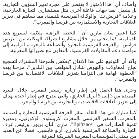
وأضاف أن “هذا الامتياز لا يقتصر على مجرد تدبير الشؤون التجارية،
بل يشمل أيضا جهات فاعلة أخرى مثل مستشاري التجارة الخارجية،
وعلامة “فرنش تك” والوكالة الفرنسية للتنمية، مما يساهم في تعزيز
العلاقات التجارية والاستثمارية بين فرنسا والمغرب”.
كما اعتبر سان مارتن أن “اللحظة الراهنة ملائمة لتسريع هذه
الدينامية، كما يتجلى من خلال مشاريع الشراكة الهيكلية بين “بيزنس
فرانس” والغرفة الفرنسية للتجارة والصناعة بالمغرب، الرامية إلى
مواصلة دعم المقاولات الفرنسية، بالتعاون مع نظيراتها المغربية.
وأكد أن التوقيع على هذا الاتفاق “يعكس طموحنا المشترك لتشجيع
نجاح المقاولات والنهوض بتبادل المواهب بين البلدين”، مرحبا بهذه
“الخطوة الهامة في التزامنا بتعزيز العلاقات الاقتصادية بين فرنسا
والمغرب”.
وجرى هذا الحفل في إطار زيارة ريستر للمغرب خلال الفترة
الممتدة من 3 إلى 5 أبريل الجاري، والتي تندرج في إطار أجندة تهدف
إلى تعزيز العلاقات الاقتصادية والتجارية بين فرنسا والمغرب.
كما شارك في هذا اللقاء، بمقر الغرفة الفرنسية للتجارة والصناعة
بالمغرب، السفير الفرنسي بالمغرب، كريستوف لوكورتيي، ومديرة
تنمية الصادرات في “Bpifrance”، ماري ألبان بريور، ورئيس غرف
التجارة والصناعة الفرنسية بالخارج، أرنو فايسيي، فضلا عن العديد
من ممثلي المؤسسات المغربية الشريكة للغرفة.