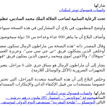
شاركها
واتساب
فيسبوك
تويتر
لينكدإن
تحت الرعاية السامية لصاحب الجلالة الملك محمد السادس، تنظم النسخة الـ 38 من ماراطون الرمال في الفترة الممتدة ما بين 12 و22 أبريل ال
وأوضح المنظمون، في بلاغ، أن المشاركين في هذه النسخة سيواجهون تحدي إكمال مسافة 252 كيلومترا موزعة على 6 مراحل، وهي أط
وأضاف البلاغ أن ما يناهز 900 عداء وعداءة من 58 دولة سيخوضون مغامرة إنسانية ورياضية تدفعهم إلى إستكشاف حدود قدراتهم.
وقال المصدر ذاته “هذه النسخة من ماراطون الرمال ستكون صعبة 
“سوفاك”، والأخوين أموي ومحمد رحمون الذين يمثلون فريق “فول
التجهيزات الضرورية (الأكل والوسائل اللازمة).
خصوصا بمستجدات من قبيل الإكتفاء الذاتي والإبتكارات المستدام
شاركها.
واتساب
فيسبوك
تويتر
لينكدإن
السابق
مجموعة “موتانديس”…إسثتمار 285 مليون درهم ببرشيد …
التالي
اليونسكو …”طنجة المغربية” تستضيف اليوم الدولي لموسيقى الجاز 4