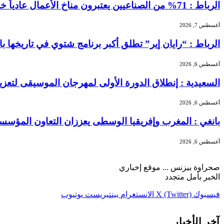
الرباط : 71% من الصناعيين يعتبرون مناخ الأعمال عادياً خلال الفصل الثاني من 2026 …
أغسطس 7, 2026
الرباط : “رايان إير” تطلق أكبر برنامج شتوي في تاريخها بالمغرب بـ156 خطًا جوياً و5.3 
أغسطس 6, 2026
السعيدية : إنطلاق الدورة الأولى لمهرجان الموسيقى لتعز
أغسطس 6, 2026
بانغي : المغرب وإفريقيا الوسطى يعززان التعاون المؤسسا
أغسطس 6, 2026
صحراوة بيزنس ... موقع إخباري
الخبر بأمل متجدد
فيسبوك
X (Twitter)
الانستغرام
بينتيريست
يوتيوب
آخر الأخبار