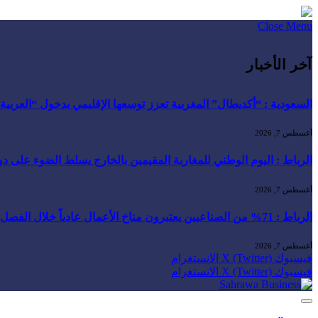
Close Menu
آخر الأخبار
السعودية : “أكديطال” المغربية تعزز توسعها الإقليمي بدخول “العربية للا
أغسطس 7, 2026
الرباط : اليوم الوطني للمغاربة المقيمين بالخارج يسلط الضوء على دور ا
أغسطس 7, 2026
الرباط : 71% من الصناعيين يعتبرون مناخ الأعمال عادياً خلال الفصل الثاني من 2026 …
أغسطس 7, 2026
فيسبوك
X (Twitter)
الانستغرام
فيسبوك
X (Twitter)
الانستغرام