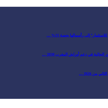
ستثمار” إلى رأسمالها بحصة 15% …
لجالية في دعم أوراش المغرب 2030 …