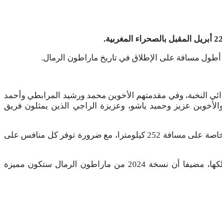
ائي النخبة، وفي مقدمتهم الأخوين محمد ورشيد المرابطي وأحمد
 الذين يشكلون فريق “تي جي سي سي”، وعزيزة العمراني التي فاجأت الجميع باحتلالها المركز الثاني في دورة 2023، والأخوين عزيز وحميد ياشو، وعزيزة الراجي الذين يمثلون فريق
يشار إلى أن ماراطون الرمال هو سباق جري على 6 مراحل، يتعين خلالها على العدائين الإكتفاء الذاتي من الطعام وحمل معداتهم الخاصة على مسافة 252 كيلومترا، مع ضرورة توفر كل منافس على
وخلص البلاغ إلى أن هذه المنافسة متعددة المراحل، التي تختبر المرونة البدنية والذهنية في الآن نفسه، تتميز أيضا بصعوبة مسالكها، مضيفا أن نسخة 2024 من ماراطون الرمال ستكون مميزة