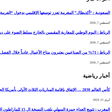
السعودية : “أكديطال” المغربية تعزز توسعها الإقليمي بدخول “العربية للا
أغسطس 7, 2026
الرباط : اليوم الوطني للمغاربة المقيمين بالخارج يسلط الضوء على دور ا
أغسطس 7, 2026
الرباط : 71% من الصناعيين يعتبرون مناخ الأعمال عادياً خلال الفصل الثاني من 2026 …
أغسطس 7, 2026
أخبار رياضية
كأس العالم 2030 … الإتفاق بإقامة المباريات الثلاث الأولى بأمريكا الجنوبية …
أبريل 12, 2024
المغرب : تتويج العداء حمزة السهلي بلقب النسخة ال 15 للماراطون الدولي للدارالبيضاء …