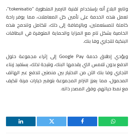
وتابع البلاغ أنه بإستخدام تقنية الترميز المتطورة “tokenisatio”،
تعمل هذه الخدمة على تأمين كل المعاملات، مما يوفر راحة
كاملة للمستعملين، وبالإضافة إلى ذلك، تتكامل وتندمج هذه
الخاصية بشكل تام مع المزايا والحماية المتوفرة في البطاقات
البنكية للتجاري وفا بنك.
ويؤدي إطلاق خدمة Google Pay إلى إثراء مجموعة حلول
الدفع بدون تلامس التي يقدمها البنك، ونتيجة لذلك، يستفيد زبناء
التجاري وفا بنك الآن من الاختيار بين منصتين للدفع عبر الهاتف
المحمول، مما يعزز التزام المجموعة بتوفير خيارات مرنة تتكيف
مع نمط حياتهم، وفق المصدر ذاته.
واتساب
فيسبوك
تويتر
لينكدإن