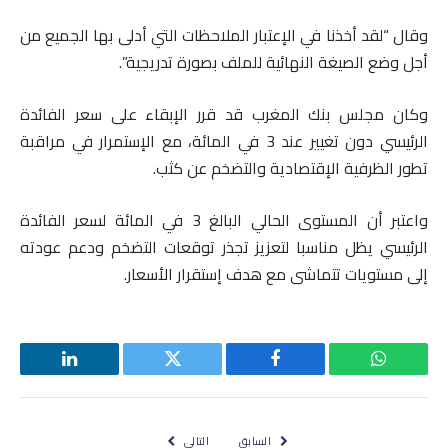
وقال “لقد أخذنا في الإعتبار الملاحظات التي أدلى بها الجميع من
أجل وضع الصيغة النهائية للملف بصورة تدريجية”.
وكان مجلس بنك المغرب قد قرر الإبقاء على سعر الفائدة
الرئيسي دون تغيير عند 3 في المائة، مع الإستمرار في مراقبة
تطور الظرفية الإقتصادية والتضخم عن كثب.
واعتبر أن المستوى الحالي البالغ 3 في المائة لسعر الفائدة
الرئيسي يظل مناسبا لتعزيز تجذر توقعات التضخم ودعم عودته
إلى مستويات تتماشى مع هدف إستقرار الأسعار.
واتساب
فيسبوك
تويتر
لينكدإن
السابق
التالي