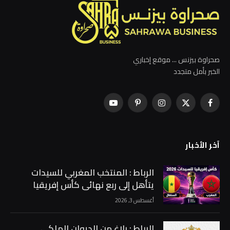
صحراوة بيزنس ... موقع إخباري
الخبر بأمل متجدد
فيسبوك
X
الانستغرام
بينتيريست
يوتيوب
(Twitter)
آخر الأخبار
الرباط : المنتخب المغربي للسيدات
يتأهل إلى ربع نهائي كأس إفريقيا
متصدراً مجموعته …
أغسطس 3, 2026
الرباط : بلاغ من الديوان الملكي …