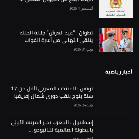
أغسطس 1, 2026
تطوان : “عيد العرش” جلالة الملك
يتلقى التهاني من أسرة القوات
المسلحة الملكية …
يوليو 31, 2026
أخبار رياضية
تونس : المنتخب المغربي لأقل من 17
سنة يتوج بلقب دوري شمال إفريقيا
بعد فوز مثير على أصحاب الأرض …
يوليو 24, 2026
إسطنبول : المغرب يحرز المرتبة الأولى
بالبطولة العالمية للنانبودو …