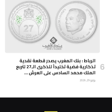
الرباط : بنك المغرب يصدر قطعة نقدية
تذكارية فضية تخليداً للذكرى الـ27 لتربع
الملك محمد السادس على العرش …
يوليو 29, 2026