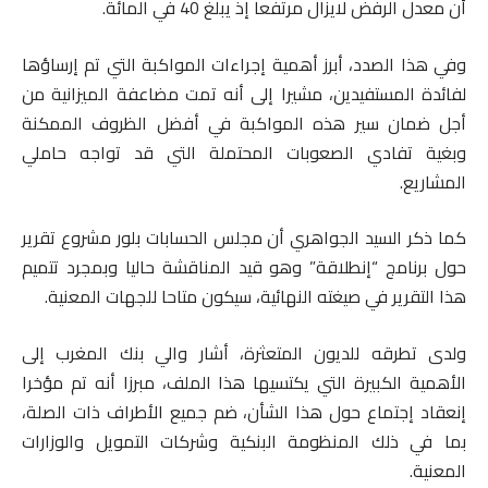
أن معدل الرفض لايزال مرتفعا إذ يبلغ 40 في المائة.
وفي هذا الصدد، أبرز أهمية إجراءات المواكبة التي تم إرساؤها
لفائدة المستفيدين، مشيرا إلى أنه تمت مضاعفة الميزانية من
أجل ضمان سير هذه المواكبة في أفضل الظروف الممكنة
وبغية تفادي الصعوبات المحتملة التي قد تواجه حاملي
المشاريع.
كما ذكر السيد الجواهري أن مجلس الحسابات بلور مشروع تقرير
حول برنامج “إنطلاقة” وهو قيد المناقشة حاليا وبمجرد تتميم
هذا التقرير في صيغته النهائية، سيكون متاحا للجهات المعنية.
ولدى تطرقه للديون المتعثرة، أشار والي بنك المغرب إلى
الأهمية الكبيرة التي يكتسيها هذا الملف، مبرزا أنه تم مؤخرا
إنعقاد إجتماع حول هذا الشأن، ضم جميع الأطراف ذات الصلة،
بما في ذلك المنظومة البنكية وشركات التمويل والوزارات
المعنية.