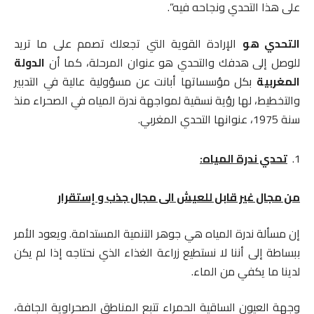
على هذا التحدي ونجاحه فيه”.
التحدي هو
الإرادة القوية التي تجعلك تصمم على ما تريد
للوصل إلى هدفك والتحدي هو عنوان المرحلة، كما أن
الدولة
المغربية
بكل مؤسساتها أبانت عن مسؤولية عالية في التدبير
والتخطيط، لها رؤية نسقية لمواجهة ندرة المياه في الصحراء منذ
سنة 1975، عنوانها التحدي المغربي.
تحدي ندرة المياه:
من مجال غير قابل للعيش الى مجال جذب و إستقرار
إن مسألة ندرة المياه هي جوهر التنمية المستدامة. ويعود الأمر
ببساطة إلى أننا لا نستطيع زراعة الغذاء الذي نحتاجه إذا لم يكن
لدينا ما يكفي من الماء.
وجهة العيون الساقية الحمراء تتبع المناطق الصحراوية الجافة،