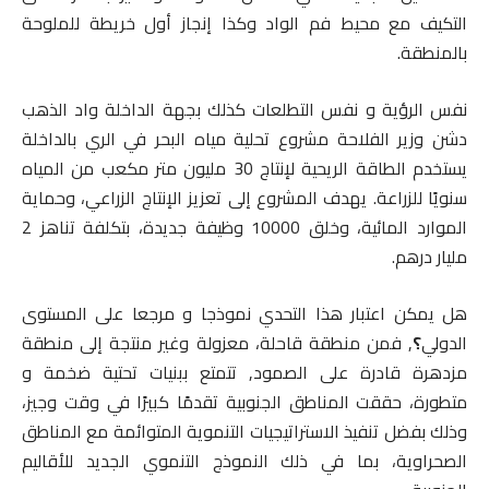
التكيف مع محيط فم الواد وكذا إنجاز أول خريطة للملوحة
بالمنطقة.
نفس الرؤية و نفس التطلعات كذلك بجهة الداخلة واد الذهب
دشن وزير الفلاحة مشروع تحلية مياه البحر في الري بالداخلة
يستخدم الطاقة الريحية لإنتاج 30 مليون متر مكعب من المياه
سنويًا للزراعة. يهدف المشروع إلى تعزيز الإنتاج الزراعي، وحماية
الموارد المائية، وخلق 10000 وظيفة جديدة، بتكلفة تناهز 2
مليار درهم.
هل يمكن اعتبار هذا التحدي نموذجا و مرجعا على المستوى
الدولي
؟
, فمن منطقة قاحلة، معزولة وغير منتجة إلى منطقة
مزدهرة قادرة على الصمود, تتمتع ببنيات تحتية ضخمة و
متطورة، حققت المناطق الجنوبية تقدمًا كبيرًا في وقت وجيز،
وذلك بفضل تنفيذ الاستراتيجيات التنموية المتوائمة مع المناطق
الصحراوية، بما في ذلك النموذج التنموي الجديد للأقاليم