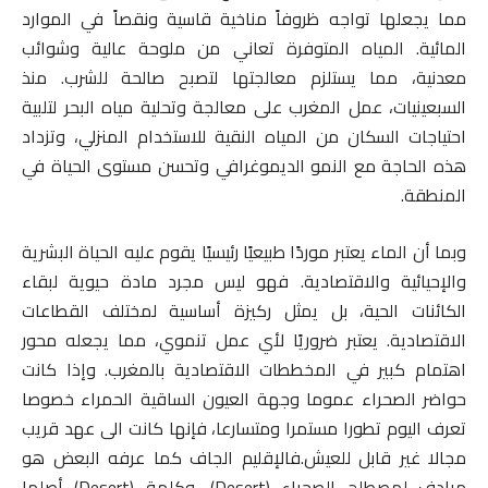
مما يجعلها تواجه ظروفاً مناخية قاسية ونقصاً في الموارد
المائية. المياه المتوفرة تعاني من ملوحة عالية وشوائب
معدنية، مما يستلزم معالجتها لتصبح صالحة للشرب. منذ
السبعينيات، عمل المغرب على معالجة وتحلية مياه البحر لتلبية
احتياجات السكان من المياه النقية للاستخدام المنزلي، وتزداد
هذه الحاجة مع النمو الديموغرافي وتحسن مستوى الحياة في
المنطقة.
وبما أن الماء يعتبر موردًا طبيعيًا رئيسيًا يقوم عليه الحياة البشرية
والإحيائية والاقتصادية. فهو ليس مجرد مادة حيوية لبقاء
الكائنات الحية، بل يمثل ركيزة أساسية لمختلف القطاعات
الاقتصادية. يعتبر ضروريًا لأي عمل تنموي، مما يجعله محور
اهتمام كبير في المخططات الاقتصادية بالمغرب. وإذا كانت
حواضر الصحراء عموما وجهة العيون الساقية الحمراء خصوصا
تعرف اليوم تطورا مستمرا ومتسارعا، فإنها كانت الى عهد قريب
مجالا غير قابل للعيش.فالإقليم الجاف كما عرفه البعض هو
مرادف لمصطلح الصحراء (Desert)، وكلمة (Desert) أصلها