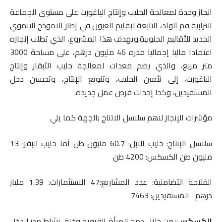
انجاز وحدة لمعالجة الحليب وإنتاج الياغورت على مستوى الجماعة
الترابية فم الواد، التابعة لإقليم العيون في إطار النموذج التنموي
الجديد للأقاليم الجنوبية.ويهدف هذا المشروع، الذي تطلب إنجازه
اعتمادا ماليا إجماليا قدره 46 مليون درهم، على مساحة 3000
متر مربع، والذي يضم معدات لمعالجة حليب الأبقار وإنتاج
الياغورت، إلى تثمين الحليب، وتنويع الإنتاج، وتحسين دخل
المستفيدين، وكذا إحداث فرص عمل جديدة.
مؤشرات الإنجاز لاهم سلاسل الاتناج بالجهة كما يلي
سلاسل الإنتاج: حليب الابل: 60.7 مليون طن أما حليب البقر: 13
مليون طن الكسكس: 4200 طن
الفلاحة التضامنية: عدد المشاريع:47 الاستثمارات: 1.39 مليار
درهم المستفيدين: 7463
الكسكس:
من خلال دمج المرأة القروية وخلق نشاط مدر للدخل