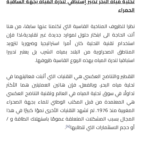
تحلية مياه البحر تدبير إستباقي لندرة المياه بجهة الساقية
الحمراء
نظرا للظروف المناخية القاسية التي تكلمنا عنها سابقا، من هنا
أتت الحاجة الى ابتكار حلول لموارد جديدة غير تقليدية،لذا فإن
استخدام تقنية التحلية كان أمرا استراتيجيا وضروريا لتزويد
المناطق الصحراوية من البلاد بمياه الشرب بل يعتبر تدبيرا
استباقيا لندرة المياه بهذه الربوع القاسية ظروفها.
التقطير والتناضح العكسي هي التقنيات التي أثبتت فعاليتهما في
تحلية مياه البحر، وبالفعل، فإن هاتين العمليتين هما الأكثر
تداولًا في سوق تحلية المياه في العالم وتقنية التناضح العكسي
هي المعتمدة من قبل المكتب الوطني للماء بجهة الصحراء
المغربية منذ 1976. لم تشهد التقنيات الأخرى نموًا كبيرًا في هذا
المجال بسبب المشكلات المتعلقة عمومًا باستهلاك الطاقة و /
[4]
أو حجم الاستثمارات التي تتطلبها
.