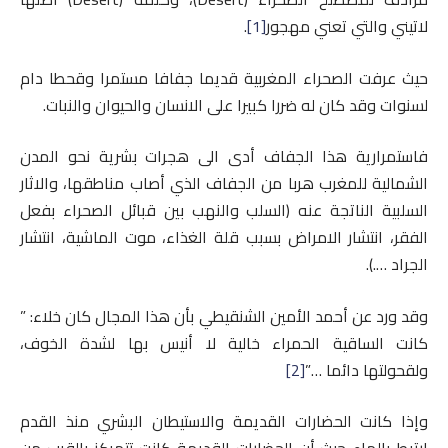
لاتيني والتي تعني مهجور
[1]
.
حيث عرفت الصحراء المغربية قديما جفافا مستمرا وقحطا دام
لسنوات وقد كان له ضررا كبيرا على الانسان والحيوان والنبات.
فاستمرارية هذا الجفاف أدى الى هجرات بشرية نحو المدن
الشمالية للمغرب هربا من الجفاف الذي أصاب مناطقها، والاثار
السلبية الناتجة عنه (السلب والنهب بين قبائل الصحراء بفعل
الفقر، انتشار الامراض بسبب قلة الغذاء، موت الماشية، انتشار
الجراد ….).
وقد ورد عن أحمد الأمين الشنقيطي بأن هذا المجال كان خلاء: ”
كانت الساقية الحمراء خالية لا أنيس بها لشدة الخوف،
ولقحولتها دائما …”
[2]
وإذا كانت الحضارات القديمة والاستيطان البشري منذ القدم