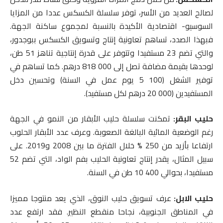
لصالح العديد من الأسر، توفر سلسلة الكسكس عددا من المزايا
السوسيو- اقتصادية الأكيدة بالنسبة لمجموع ساكنة الجهة.
فبهذا الصدد، تساهم تعاونية إنتاج وتسويق الكسكس ببوجدور،
والتي تضم 23 مستفيدا وتتوفر على قدرة إنتاجية تناهز 51 طن،
لوحدها بقيمة مضافة تصل إلى 000 818 درهم. كما تساهم في
توفير الشغل (100 5 يوم عمل في السنة) وتحسين دخل
المستفيدين (000 20 درهم لكل مستفيد).
حليب البقر:
تمكنت سلسلة حليب الأبقار من النمو في الجهة
رغم الوضعية المائية البالغة الصعوبة. وعرف عدد الأبقار الحلوب
ارتفاعا بأزيد من 250 % خلال الفترة ما بين 2008 و2019. على
سبيل المثال، يقدر إنتاج تعاونية الحليب بفم الواد، التي تضم 52
مستفيدا، بحوالي 400 10 طن في السنة.
حليب الابل:
عرف تسويق حليب النوق، الذي يعد منتوجا مميزا
في المناطق الجنوبية، نجاحا منقطع النظير. فقد ارتفع عدد