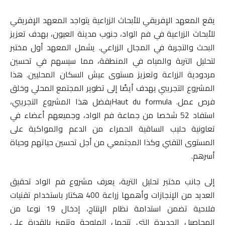
يقع المعهد الإفريقي للأبحاث الزراعية يتواجد المعهد الإفريقي
للأبحاث الزراعية في فم الواد، جنوب مدينة العيون، بهدف تعزيز
البحث والتجربة في المجال الزراعي. يشمل المعهد أول مختبر
لتحليل التربة والمياه في المنطقة، مما سيسهم في تحسين
مردودية الزراعة وتعزيز مستوى عيش السكان المحليين. هذا
المشروع التجريبي يهدف أيضًا إلى تطوير المجتمع المحلي وخلق
فرص عمل. Haut du formulaبفضل هذا المشروع التجريبي،
استفاد 52 شخصا من جماعة فم الواد، وجميعهم أعضاء في
تعاونية حليب الساقية الحمراء من الدعم والمواكبة على
المستوى التقني وكذا المجتمعي من أجل تحسين حياتهم وحياة
أسرهم.
إلى جانب مختبر تحليل التربة، يعرف مشروع فم الواد تحقيق
العديد من الإنجازات وأهمها زراعة 400 هكتار باستخدام تقنيات
فلاحية تضمن استدامة نظام الإنتاج، إدخال 19 نوعا من
المحاصيل الجديدة التي تتحمل الملوحة وتتميز بالقدرة على