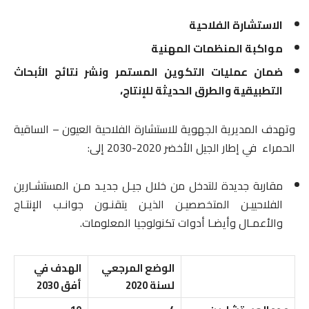
الاستشارة الفلاحية
مواكبة المنظمات المهنية
ضمان عمليات التكوين المستمر
ونشر نتائج الأبحاث
التطبيقية والطرق الحديثة للإنتاج،
وتهدف المديرية الجهوية للاستشارة الفلاحية العيون – الساقية
الحمراء في إطار الجيل الأخضر 2020-2030 إلى:
مقاربة جديدة للتدخل من خلال جيـل جديـد مـن المستشـارين
الفلاحييـن المتخصصيـن الذيـن يتقنـون جوانـب الإنتـاج
والأعمـال وأيضـا أدوات تكنولوجيا المعلومات.
الوضع المرجعي
الهدف في
لسنة 2020
أفق 2030