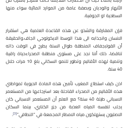
ارتبط بالماء حيث أن الحضارات القديمة كانت تتمركز بالقرب من
الأنهار والوديان وبصفة عامة من الموارد المائية سواء منها
السطحية او الجوفية.
فإن المفارقة والشذو عن هذه القاعدة العلمية هي استقرار
الانسان وانجذابه الى هذا الوسط الايكولوجي الجاف.والحقيقة
أن القولبجفاف المنطقة طوال السنة يطرح في الوقت ذاته
تناقضا، ذلك أننا نجد على مستوى منطقة الصحراءحياة راقية
وتنمية لهذه الأقاليم وتطور للنمو السكاني بلغ 10 مرات خلال
40 سنة.
اذن كيف استطاع المغرب تأمين هذه المادة الحيوية لمواطني
هذه الأقاليم من الصحراء القاحلة بعد استرجاعها من المستعمر
الاسباني طيلة 40 سنة؟ مع العلم أن المستعمر الاسباني كان
يجلب لنفسه المياه العذبة من جزر الكناري، بينما السكان
[3]
الاصليون يستهلكون مياه الامطار المجمعة في “النطافي”
.