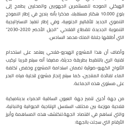
الهيكلي الموجه للمستثمرين الجهويين والمحليين يطمح إلى
بلوغ 10.000 هكتار مستقبلا، مذكرا بأنه يندرج في إطار النموذج
التنموي الجديد للأقاليم الجنوبية، وفي إطار تنفيذ الاستراتيجية
التنموية الجديدة للقطاع الفلاحي “الجيل الأخضر 2020-2030”
التي أطلقها جلالة الملك محمد السادس.
وأضاف أن هذا المشروع الهيدرو-فلاحي يعتمد على استخدام
تقنية الري بالتنقيط بطريقة حديثة، مضيفا أنه سيتم قريبا تركيب
الألواح الكهرو-ضوئية لضمان استدامة المشروع وخفض تكلفة
الماء لفائدة المنتجين، كما سيتم إنجاز مشروع لتحلية مياه البحر
على مستوى هذه الجماعة.
من جهة أخرى تتميز جهة العيون الساقية الحمراء بديناميكية
فلاحية موزعة بين مختلف السلاسل الإنتاجية الحيوانية والنباتية،
والتي تساهم في اقتصاد الجهة.لنكتشف هذه المساهمة وأبرز
الأرقام التي سجلت بالجهة: