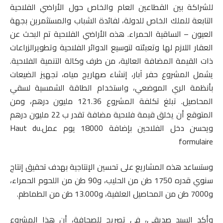
للشراكة بين القطاعين العام والخاص حول الأراضي الفلاحية
التابعة للملك الخاص للدولة، لفائدة الشباب والمستثمرين بجهة
العيون – الساقية الحمراء. هذه الأراضي الفلاحية تم البحث عن
العقار اللازم لها وتعبئته لتوسيع الدوائر الفلاحية وتطويرالزراعات
ذات القيمة المضافة العالية، من طرف وكالة التنمية الفلاحية.
يشمل المشروع حفر آبار، إنشاء صهاريج مياه، تجهيز الضيعات
بأنظمة الري الموضعي، واستخدام الطاقة الشمسية لسقي
المحاصيل. تبلغ تكلفة المشروع 121.36 مليون درهم، ومن
المتوقع أن يخلق قيمة فلاحية مضافة تقدر ب 22 مليون درهم
ويحسن دخل الفلاحين بإضافة 18000 يوم عمل.Haut du
formulaire
وستساعد هذه المشاريع على تحسين الإنتاجية بهدف تحقيق إنتاج
سنوي قدره 1750 طن من الحليب، و90 طن من اللحوم الحمراء،
و7000 طن من المحاصيل العلفية، و13.000 طن من الطماطم.
وأكد السيد صديقي، في تصريح للصحافة، أن هذا المشروع