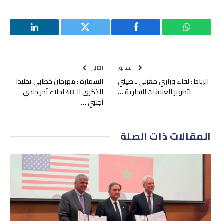
واتساب
فيسبوك
تويتر
لينكدإن
السابق
التالي
الرباط : لقاء وزاري مغربي ـ صيني
السمارة : مهرجان خطابي تخليدا
لتطوير العلاقات التجارية …
للذكرى الـ 48 لجلاء آخر جندي
أجنبي …
المقالات
ذات الصلة