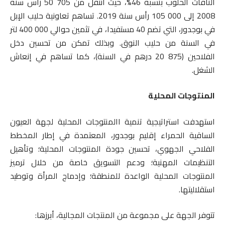
الناقات الحلوب بنسبة 46%، حيث انتقل من 705 50 رأس سنة
2008 إلى 000 105 رأس سنة 2019. تساهم تعاونية حليب الإبل
في بوجدور، التي تضم 40 مستفيدا، في تثمين حوالي 000 400 لتر
في السنة من حليب النوق. وبذلك تمكن من تحسين دخل
الفلاحين (875 20 درهم في السنة)، كما تساهم في إنعاش
الشغل.
المنتوجات المحلية
استهدفت استراتيجية تنمية االمنتوجات المحلية لجهة العيون
الساقية الحمراء إقليم بوجدور، المعتمدة في إطار المخطط
الفلاحي الجهوي، تحسين جودة المنتوجات المحلية؛ وتأهيل
التنظيمات المهنية؛ ودعم التسويق خاصة من خلال ترميز
المنتوجات المحلية الواعدة للمنطقة؛ وإدماج المرأة وتوطيد
استقلاليتها.
تتوفر الجهة على مجموعة من المنتجات المجالية، أبرزها: