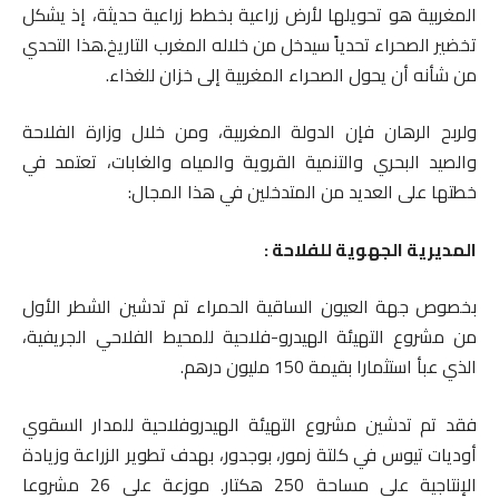
المغربية هو تحويلها لأرض زراعية بخطط زراعية حديثة، إذ يشكل
تخضير الصحراء تحدياً سيدخل من خلاله المغرب التاريخ.هذا التحدي
من شأنه أن يحول الصحراء المغربية إلى خزان للغذاء.
ولربح الرهان فإن الدولة المغربية، ومن خلال وزارة الفلاحة
والصيد البحري والتنمية القروية والمياه والغابات، تعتمد في
خطتها على العديد من المتدخلين في هذا المجال:
المديرية الجهوية للفلاحة :
بخصوص جهة العيون الساقية الحمراء تم تدشين الشطر الأول
من مشروع التهيئة الهيدرو-فلاحية للمحيط الفلاحي الجريفية،
الذي عبأ استثمارا بقيمة 150 مليون درهم.
فقد تم تدشين مشروع التهيئة الهيدروفلاحية للمدار السقوي
أوديات تيوس في كلتة زمور، بوجدور، بهدف تطوير الزراعة وزيادة
الإنتاجية على مساحة 250 هكتار. موزعة على 26 مشروعا