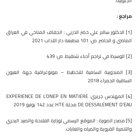
الجنوبية.
مراجع :
[1] الدكتور سالار علي خضر الدزيي : الجفاف المناخي في العراق
الماضي و الحاضر. ص: 101 مطبعة دار الآداب 2021
[2] الوسيط في تراجم أدباء شنقيط. ص: 439
[3] المندوبية السامية للتخطيط – مونوغرافية جهة العيون
الساقية الحمراء 2018
[4] المهندس جريري: EXPERIENCE DE L’ONEP EN MATIERE
DE DESSALEMENT D’EAU مجلة HTE عدد 142 يونيو 2019
[5] مصدر الصورة : الموقع الرسمي لوزارة الفلاحة والصيد البحري
والتنمية القروية والمياه والغابات‎.