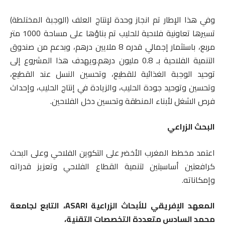
وفي هذا الإطار تم انجاز وحدة لإنتاج العلف (الوجبة المختلطة)
تسيرها تعاونية فلاحية للحليب تم بناؤها على مساحة 1000 متر
مربع، باستثمار إجمالي قدره 8 ملايين درهم، وبدعم من صندوق
التنمية الفلاحية بـ 0.8 مليون درهم.ويهدف هذا المشروع إلى
توحيد الوجبة الغذائية للقطيع، وتحسين النسل عند القطيع،
وتحسين وتوحيد جودة الحليب، والزيادة في إنتاج الحليب، وإحداث
فرص الشغل لأبناء المنطقة وتحسين دخل الفلاحين.
البحث الزراعي
اعتمد مخطط المغرب الأخضر على التكوين الفلاحي وعلى البحث
كرافعتين أساسيتين لتنمية القطاع الفلاحي وتعزيز قدراته
وإمكاناته.
المعهد
الإفريقي
للأبحاث
الزراعية
ASARI
، التابع لجامعة
محمد السادس متعددة التخصصات التقنية،