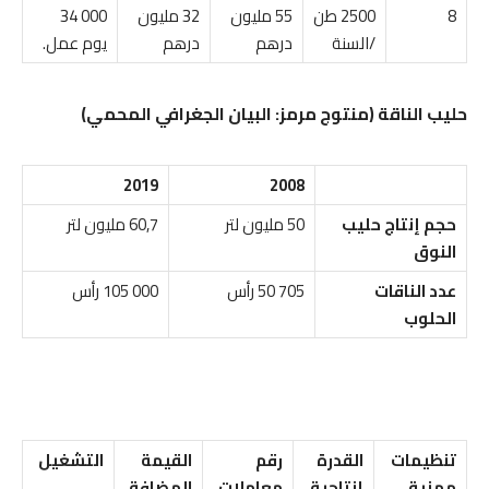
8
2500 طن
55 مليون
32 مليون
000 34
/السنة
درهم
درهم
يوم عمل.
حليب الناقة (منتوج مرمز: البيان الجغرافي المحمي)
2019
2008
حجم إنتاج حليب
50 مليون لتر
60,7 مليون لتر
النوق
عدد الناقات
705 50 رأس
000 105 رأس
الحلوب
تنظيمات
القدرة
رقم
القيمة
التشغيل
مهنية
إنتاجية
معاملات
المضافة