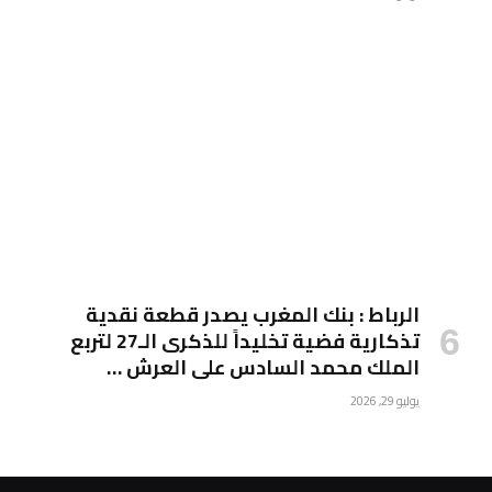
الرباط : بنك المغرب يصدر قطعة نقدية
تذكارية فضية تخليداً للذكرى الـ27 لتربع
الملك محمد السادس على العرش …
يوليو 29, 2026