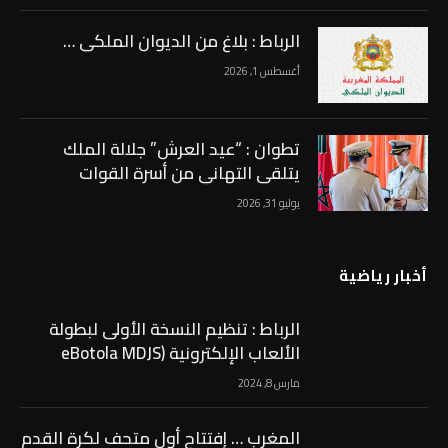
الرباط : بلاغ من الديوان الملكي …
أغسطس 1, 2026
تطوان : “عيد العرش” جلالة الملك
يتلقى التهاني من أسرة القوات
المسلحة الملكية …
يوليو 31, 2026
أخبار رياضية
الرباط : تنظيم النسخة الأولى لبطولة
الألعاب الإلكترونية (eBotola MDJS
eSport 2024) …
مارس 8, 2024
المغرب … إفتتاح أول متحف لكرة القدم