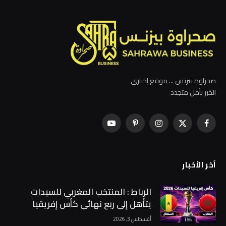
صحراوة بيزنس ... موقع إخباري
الخبر بأمل متجدد
فيسبوك
X
الانستغرام
بينتيريست
يوتيوب
(Twitter)
آخر الأخبار
الرباط : المنتخب المغربي للسيدات
يتأهل إلى ربع نهائي كأس إفريقيا
متصدراً مجموعته …
أغسطس 3, 2026