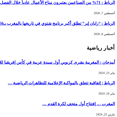
الرباط : 71% من الصناعيين يعتبرون مناخ الأعمال عادياً خلال الفصل الثاني من 2026 …
أغسطس 7, 2026
الرباط : “رايان إير” تطلق أكبر برنامج شتوي في تاريخها بالمغرب بـ156 خطًا جوياً و5.3 ملايين مقعد …
أغسطس 6, 2026
أخبار رياضية
أبيدجان : المغربية بشرى كربوبي أول سيدة عربية في كأس إفريقيا لل
يناير 23, 2024
الرباط : إتفاقية تتعلق بالمواكبة الإعلامية للتظاهرات الرياضية …
يناير 10, 2024
المغرب … إفتتاح أول متحف لكرة القدم …
مارس 22, 2024