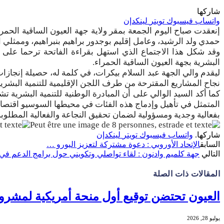
شاركها
واتساب
فيسبوك
تويتر
لينكدإن
إنعقدت صباح اليوم الجمعة بمقر ولاية جهة العيون الساقية الحم
حمدي ولد الرشيد، وعامل إقليم بوجدور براهيم بنبراهيم، وممثلي ا
وقد شكل هذا الاجتماع الذي استهل بقراءة الفاتحة ترحما على رو
البشرية بجهة العيون الساقية الحمراء.
نجاح المشاريع المقترحة من طرف اللجن الإقليمية للتنمية البشري
كما أكد السيد الوالي على أن المبادرة الوطنية للتنمية البشرية 
المتمثل في تأهيل وإدماج هذه الفئات في محيطها السوسيو اقتص
بفعالية وجدية ومسؤولية لضمان تحقيق النجاعة والفعالية المطلوب
شاركها.
واتساب
فيسبوك
تويتر
لينكدإن
السابق
الإتحاد الأوروبي : دعوة مشتركة لتعزيز اليورو …
التالي
جهة كلميم وادنون : لقاء تواصلي وتكويني حول برامج الدعم في
المقالات
ذات الصلة
العيون تحتضن توقيع أول منحة أمريكية لمشروع ه
يوليو 28, 2026