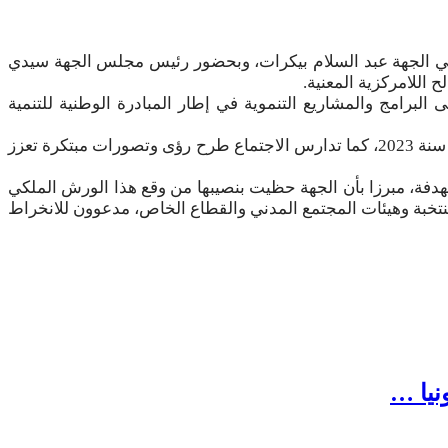
 والي الجهة عبد السلام بيكرات، وبحضور رئيس مجلس الجهة سيدي
 اللامركزية المعنية.
لبرامج والمشاريع التنموية في إطار المبادرة الوطنية للتنمية
ليقدم والي الجهة عبد السلام بيكرات، في كلمة له، حصيلة إنجازات برامج المرحلة الثالثة من المبادرة الوطنية للتنمية البشرية برسم سنة 2023، كما تدارس الاجتماع طرح رؤى وتصورات مبتكرة تعزز
ستهدفة، مبرزا بأن الجهة حظيت بنصيبها من وقع هذا الورش الملكي
خبة وهيئات المجتمع المدني والقطاع الخاص، مدعوون للانخراط
نيا …