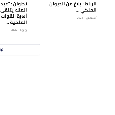
الرباط : بلاغ من الديوان
تطوان : “عيد 
الملكي …
الملك يتلقى 
أسرة القوات 
أغسطس 1, 2026
الملكية …
يوليو 31, 2026
اترك