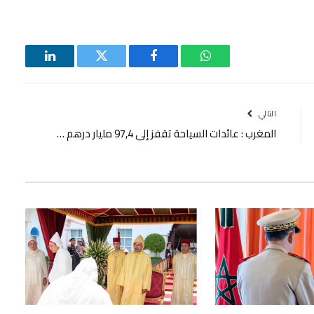
واتساب
فيسبوك
تويتر
لينكدإن
التالي
المغرب : عائدات السياحة تقفز إلى 97,4 مليار درهم …