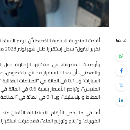
أفادت المندوبية السامية للتخطيط بأن الرقم الاستدلال
شاركها
تكرير البترول” سجل إستقرارا خلال شهر نونبر 2023 مقارنة مع شهر أكتوبر 2023.
وأوضحت المندوبية، في مذكرتها الإخبارية حول الر
المطاط والبلاستيك”، وبـ 0,1 في المائة في “الصناعة الكيماوية”.
أما في ما يخص الأرقام الاستدلالية للأثمان عند ال
الكهرباء” و”إنتاج وتوزيع الماء”، فقد عرفت استقرارا خلال