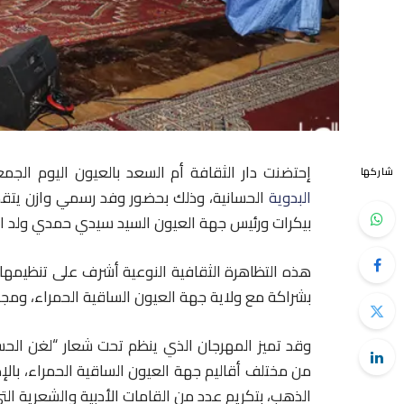
إحتضنت دار الثقافة أم السعد بالعيون اليوم الجم
شاركها
البدوية
الحسانية، وذلك بحضور وفد رسمي وازن يتقدم
بيكرات ورئيس جهة العيون السيد سيدي حمدي ولد ال
هذه التظاهرة الثقافية النوعية أشرف على تنظيمها ا
بشراكة مع ولاية جهة العيون الساقية الحمراء، وم
وقد تميز المهرجان الذي ينظم تحت شعار “لغن الحس
من مختلف أقاليم جهة العيون الساقية الحمراء، بال
الذهب، بتكريم عدد من القامات الأدبية والشعرية الت