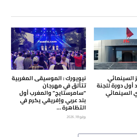
كز السينمائي
نيويورك : الموسيقى المغربية
 أول دورة للجنة
تتألق في مهرجان
 السينمائي
“سامرستايج” والمغرب أول
بلد عربي وإفريقي يكرم في
التظاهرة …
يوليو 18, 2026