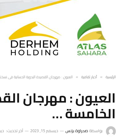
الرئيسية
أخبار ثقافية
العيون : مهرجان القصيدة البدوية الحسانية في نسخت
»
»
العيون : مهرجان الق
الخامسة …
بواسطة
صحراوة بزنس
ديسمبر 15, 2023
آخر تحديث:
ديسمب