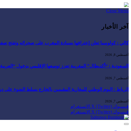
Close Menu
آخر الأخبار
كالي : كولومبيا تعلن إعترافها بسيادة المغرب على صحرائه وتفتح صفح
أغسطس 8, 2026
السعودية : “أكديطال” المغربية تعزز توسعها الإقليمي بدخول “العربية للا
أغسطس 7, 2026
الرباط : اليوم الوطني للمغاربة المقيمين بالخارج يسلط الضوء على دور ا
أغسطس 7, 2026
فيسبوك
X (Twitter)
الانستغرام
فيسبوك
X (Twitter)
الانستغرام