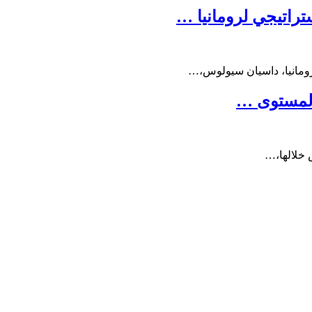
راتيجي لرومانيا …
 رومانيا، داسيان سيولوس،…
 المستوى …
 خلالها،…