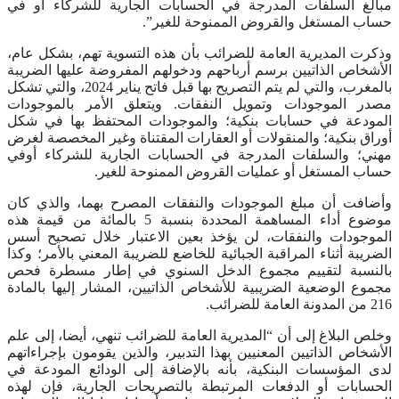
مبالغ السلفات المدرجة في الحسابات الجارية للشركاء أو في
حساب المستغل والقروض الممنوحة للغير”.
وذكرت المديرية العامة للضرائب بأن هذه التسوية تهم، بشكل عام،
الأشخاص الذاتيين برسم أرباحهم ودخولهم المفروضة عليها الضريبة
بالمغرب، والتي لم يتم التصريح بها قبل فاتح يناير 2024، والتي تشكل
مصدر الموجودات وتمويل النفقات. ويتعلق الأمر بالموجودات
المودعة في حسابات بنكية؛ والموجودات المحتفظ بها في شكل
أوراق بنكية؛ والمنقولات أو العقارات المقتناة وغير المخصصة لغرض
مهني؛ والسلفات المدرجة في الحسابات الجارية للشركاء أوفي
حساب المستغل أو عمليات القروض الممنوحة للغير.
وأضافت أن مبلغ الموجودات والنفقات المصرح بهما، والذي كان
موضوع أداء المساهمة المحددة بنسبة 5 بالمائة من قيمة هذه
الموجودات والنفقات، لن يؤخذ بعين الاعتبار خلال تصحيح أسس
الضريبة أثناء المراقبة الجبائية للخاضع للضريبة المعني بالأمر؛ وكذا
بالنسبة لتقييم مجموع الدخل السنوي في إطار مسطرة فحص
مجموع الوضعية الضريبية للأشخاص الذاتيين، المشار إليها بالمادة
216 من المدونة العامة للضرائب.
وخلص البلاغ إلى أن “المديرية العامة للضرائب تنهي، أيضا، إلى علم
الأشخاص الذاتيين المعنيين بهذا التدبير، والذين يقومون بإجراءاتهم
لدى المؤسسات البنكية، بأنه بالإضافة إلى الودائع المودعة في
الحسابات أو الدفعات المرتبطة بالتصريحات الجارية، فإن لهذه