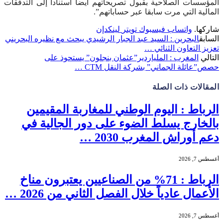
المؤسسات الصلاحية بقبول تصريحاتهم أيضا استنادا إلى التدفقات
المالية التي مرت سابقا عبر حساباتهم”.
شاركها.
واتساب
فيسبوك
تويتر
لينكدإن
السابق
البحرين : السيد عبد الجبار الرشيدي يبحث مع نظيره البحريني
تعزيز التعاون الثنائي …
التالي
المغرب : الملياردير”عثمان بنجلون” يستحوذ على
حصص”عائلة الجماني” بشركة النقل CTM …
المقالات
ذات الصلة
الرباط : اليوم الوطني للمغاربة المقيمين
بالخارج يسلط الضوء على دور الجالية في
دعم أوراش المغرب 2030 …
أغسطس 7, 2026
الرباط : 71% من الصناعيين يعتبرون مناخ
الأعمال عادياً خلال الفصل الثاني من 2026 …
أغسطس 7, 2026