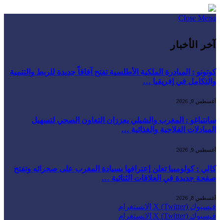
Close Menu
آخر الأخبار
كوتونو : المبادرة الملكية الأطلسية تفتح آفاقاً جديدة للربط والتنمية
والتكامل في إفريقيا …
أغسطس 9, 2026
سانتياغو : المغرب والشيلي يعززان التعاون الصحي لتسهيل
المبادلات الفلاحية والغذائية …
أغسطس 9, 2026
كالي : كولومبيا تعلن إعترافها بسيادة المغرب على صحرائه وتفتح
صفحة جديدة في العلاقات الثنائية …
أغسطس 8, 2026
فيسبوك
X (Twitter)
الانستغرام
فيسبوك
X (Twitter)
الانستغرام