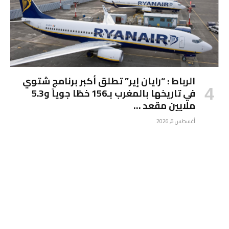
الرباط : “رايان إير” تطلق أكبر برنامج شتوي
في تاريخها بالمغرب بـ156 خطًا جوياً و5.3
ملايين مقعد …
أغسطس 6, 2026