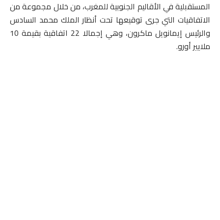
المستقبلية في الأقاليم الجنوبية للمغرب، من خلال مجموعة من
الاتفاقيات التي جرى توقيعها تحت أنظار الملك محمد السادس
والرئيس إيمانويل ماكرون، وهي إجمالا 22 اتفاقية بقيمة 10
ملايير أورو.
وضمن تلك المشاريع نجد بروتوكول اتفاق حول إحداث آلية
لتسريع الاستثمارات بين المغرب وفرنسا، وقعه كل من المدير
العام لصندوق محمد السادس للاستثمار، محمد بنشعبون،
والمدير العام للوكالة الفرنسية للتنمية ريمي ريو، والمديرة
العامة لـ STOA، ماري لور مازو، ومديرة الشؤون الدولية
والأوروبية ببنك الاستثمارات العامة لفرنسا، إيزابيل بيبير.
وتبلغ قيمة بروتوكول الاتفاق ما تناهز 3 ملايير درهم من رؤوس
الأموال، لإحداث آلية لتسريع الاستثمار بين المغرب وفرنسا،
وشراكة متساوية تهدف إلى تحفيز الاستثمار في كافة أنحاء
التراب المغربي بما في ذلك الأقاليم الجنوبية، وتهدف إلى إنشاء
مشروع مشترك بنسبة 50 في المائة لكل طرف مخصص للبنية