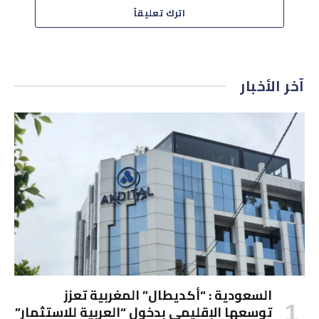
اترك تعليقاً
آخر الأخبار
السعودية : “أكديطال” المغربية تعزز
توسعها الإقليمي بدخول “العربية للاستثمار”