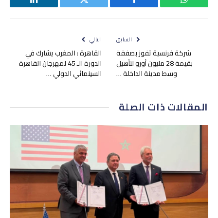
واتساب
فيسبوك
تويتر
لينكدإن
السابق
التالي
شركة فرنسية تفوز بصفقة
القاهرة : المغرب يشارك في
بقيمة 28 مليون أورو لتأهيل
الدورة الـ 45 لمهرجان القاهرة
وسط مدينة الداخلة …
السينمائي الدولي …
المقالات
ذات الصلة