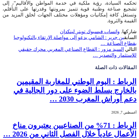
تحكمه السيادة، رؤية ملكية في خدمة المواطن والأقاليم”، إلى
تشجيع صناعة وطنية قوية تتميز بمرونتها وقدرتها على التأقلم،
وتستغل كافة إمكانيات ومؤهلات مختلف الجهات لخلق المزيد من
القيمة والثروة.
شاركها.
واتساب
فيسبوك
تويتر
لينكدإن
السابق
بن جرير : الشامي يدعو إلى مواصلة الإرتقاء بالتكنولوجيا
بقطاع الصناعة …
التالي
السيد مزور : القطاع الصناعي المغربي محرك حقيقي
للإستثمار والتصدير …
المقالات
ذات الصلة
الرباط : اليوم الوطني للمغاربة المقيمين
بالخارج يسلط الضوء على دور الجالية في
دعم أوراش المغرب 2030 …
أغسطس 7, 2026
الرباط : 71% من الصناعيين يعتبرون مناخ
الأعمال عادياً خلال الفصل الثاني من 2026 …