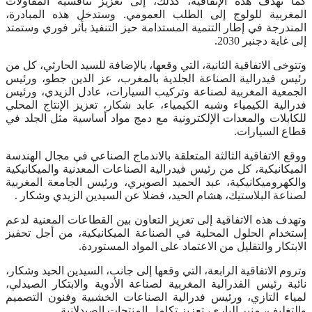
كما تهدف هذه الإتفاقية، كذلك، إلى تعزيز تنافسية المقاولات
المغربية للولوج إلى الطلب العمومي. وستدخل هذه المبادرة،
المندرجة في إطار التنمية المستدامة حيز التنفيذ بأثر فوري وستمتد
إلى غاية دجنبر 2030.
وتتوخى الاتفاقية الثانية، التي وقعها، بالإضافة للسيد الحارثي، كل من
رئيس فيدرالية الصناعة الجلدية بالمغرب، عز الدين جطو، ورئيس
الجمعية المغربية لصناعة وتركيب السيارات، عادل الزيدي، ورئيس
فدرالية الكيمياء وشبه الكيمياء، عابد شكار، تعزيز الإنتاج المحلي
للكابلات والمعدات الإلكترونية مع دمج مواد أساسية مثل الجلد في
قطاع السيارات.
ووقع الاتفاقية الثالثة المتعلقة بالاندماج الصناعي في مجال الهندسة
الميكانيكية، كل من رئيس فيدرالية الصناعات المعدنية والميكانيكية
والكهروميكانيكية، عبد الحميد الصويري، ورئيس الجامعة المغربية
لصناعة البلاستيك، هشام الحيد، فضلا عن السيدين الزيدي وشكار .
وتهدف هذه الاتفاقية إلى تعزيز التعاون بين القطاعات المعنية لدعم
إستخدام الحلول المحلية في الصناعة الميكانيكية، من أجل تحفيز
الابتكار والتقليل من الاعتماد على المواد المستوردة.
وتروم الاتفاقية الرابعة، التي وقعها إلى جانب، السيدين الحيد وشكار،
نائبة رئيس الفدرالية المغربية لصناعة الأدوية والابتكار الصيدلي،
لمياء التازي، ورئيس فدرالية الصناعات الخشبية وفنون التصميم
والتغليف، منير الباري، تعزيز تكامل المنتجات الصيدلانية.