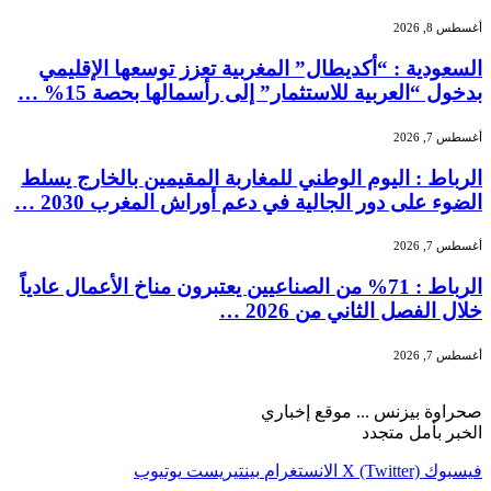
أغسطس 8, 2026
السعودية : “أكديطال” المغربية تعزز توسعها الإقليمي
بدخول “العربية للاستثمار” إلى رأسمالها بحصة 15% …
أغسطس 7, 2026
الرباط : اليوم الوطني للمغاربة المقيمين بالخارج يسلط
الضوء على دور الجالية في دعم أوراش المغرب 2030 …
أغسطس 7, 2026
الرباط : 71% من الصناعيين يعتبرون مناخ الأعمال عادياً
خلال الفصل الثاني من 2026 …
أغسطس 7, 2026
صحراوة بيزنس ... موقع إخباري
الخبر بأمل متجدد
فيسبوك
X (Twitter)
الانستغرام
بينتيريست
يوتيوب