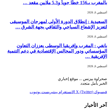
بالمغرب بـ156 خطًا جوياً و5.3 ملايين مقعد …
أغسطس 6, 2026
السعيدية : إنطلاق الدورة الأولى لمهرجان الموسيقى
لتعزيز الإشعاع السياحي والثقافي بجهة الشرق …
أغسطس 6, 2026
بانغي : المغرب وإفريقيا الوسطى يعززان التعاون
المؤسساتي ودور المجالس الإقتصادية في دعم التنمية
الإفريقية …
أغسطس 6, 2026
صحراوة بيزنس ... موقع إخباري
الخبر بأمل متجدد
فيسبوك
X (Twitter)
الانستغرام
بينتيريست
يوتيوب
آخر الأخبار