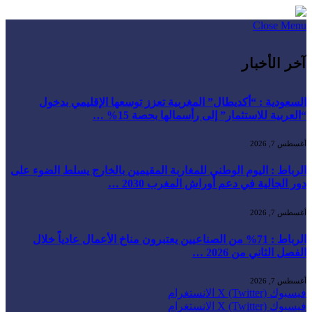
Close Menu
آخر الأخبار
السعودية : “أكديطال” المغربية تعزز توسعها الإقليمي بدخول
“العربية للاستثمار” إلى رأسمالها بحصة 15% …
أغسطس 7, 2026
الرباط : اليوم الوطني للمغاربة المقيمين بالخارج يسلط الضوء على
دور الجالية في دعم أوراش المغرب 2030 …
أغسطس 7, 2026
الرباط : 71% من الصناعيين يعتبرون مناخ الأعمال عادياً خلال
الفصل الثاني من 2026 …
أغسطس 7, 2026
فيسبوك
X (Twitter)
الانستغرام
فيسبوك
X (Twitter)
الانستغرام