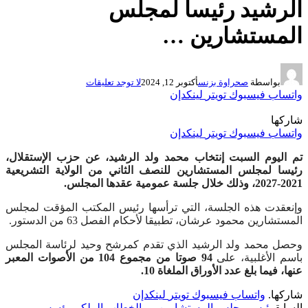
الرشيد رئيسا لمجلس
المستشارين …
بواسطة
صحراوة بزنس
أكتوبر 12, 2024
لا توجد تعليقات
واتساب
فيسبوك
تويتر
لينكدإن
شاركها
واتساب
فيسبوك
تويتر
لينكدإن
تم اليوم السبت إنتخاب محمد ولد الرشيد، عن حزب الإستقلال،
رئيسا لمجلس المستشارين للنصف الثاني من الولاية التشريعية
2021-2027، وذلك خلال جلسة عمومية عقدها المجلس.
وإنعقدت هذه الجلسة، التي ترأسها رئيس المكتب المؤقت لمجلس
المستشارين محمود عرشان، تطبيقا لأحكام الفصل 63 من الدستور.
وحصل محمد ولد الرشيد الذي تقدم كمرشح وحيد لرئاسة المجلس
باسم الأغلبية، على
94 صوتا من مجموع 104 من الأصوات المعبر
عنها، فيما بلغ عدد الأوراق الملغاة 10.
شاركها.
واتساب
فيسبوك
تويتر
لينكدإن
السابق
رئيس مجلس المستشارين … الخطاب الملكي يؤسس