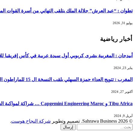
تطوان : “عيد العرش” جلالة الملك يتلقى التهاني من أسرة القوات ال
يوليو 31, 2026
أخبار رياضية
أبيدجان : المغربية بشرى كربوبي أول سيدة عربية في كأس إفريقيا لل
يناير 23, 2024
المغرب : تتويج العداء حمزة السهلي بلقب النسخة ال 15 للماراطون الدولي للدارالبيضاء …
أكتوبر 27, 2024
Tibu Africa و Capgemini Engineering Maroc … شراكة لمواكبة الشباب الرياضي …
أبريل 9, 2024
© 2026 Sahrawa Business. تصميم وتطوير
شركة النجاح هوست
.
إرسال