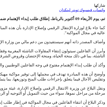
شاركها
واتساب
فيسبوك
تويتر
لينكدإن
تم، يوم الأربعاء 09 أكتوبر بالرباط، إطلاق طلب إبداء الإهتمام ضمن عرض “Startup Venture Building”، في إطار الإستراتيجية الوطنية “المغرب الرقمي 2030”.
كما جاء بلاغ لوزارة الإنتقال الرقمي وإصلاح الإدارة بأن هذه ا
عالية في مجال المواكبة”.
وأضاف المصدر ذاته أنهم سيستفيدون من دعم مالي من وزارة الإنت
وأبرز أن الفاعلين سيتولون إنتقاء المقاولات الناشئة المغربية و
الناشئة، بما في ذلك منحة الحياة، ومنحة الإحتضان وقروض الشرف
وأكد أن طلب إبداء الإهتمام مفتوح في وجه الفاعلين الوطنيين وال
وأوضح أن هذه المبادرة تهدف في مجملها إلى توفير مواكبة مهيكل
وتقليص الآجال فيما يتعلق بإجراءات طلب المنح وتوزيعها، بما يتماشى
ونقل البلاغ عن وزيرة الانتقال الرقمي وإصلاح الإدارة، غيثة مز
مرحلة من مراحل نموها، سواء من حيث التمويل أو التوجيه أو الر
وذكر البلاغ أن انتقاء الفاعلين في مجال المواكبة في إطار طلب 