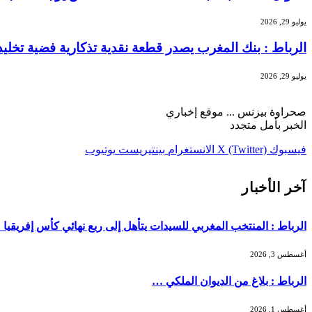
يوليو 29, 2026
الرباط : بنك المغرب يصدر قطعة نقدية تذكارية فضية تخليداً للذكرى الـ27 لتربع الملك محمد 
يوليو 29, 2026
صحراوة بيزنس ... موقع إخباري
الخبر بأمل متجدد
فيسبوك
X (Twitter)
الانستغرام
بينتيريست
يوتيوب
آخر الأخبار
الرباط : المنتخب المغربي للسيدات يتأهل إلى ربع نهائي كأس إفريقيا
أغسطس 3, 2026
الرباط : بلاغ من الديوان الملكي …
أغسطس 1, 2026