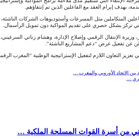
حلة الإنتقاء التي ستقيم مدى ملاءمة برامج المواكبة وإستراتيجية ا
 بهدف إبرام العقد مع الفاعلين الذين تم إنتقاؤهم.
علين المتكاملين مثل المسرعات وأستوديوهات الشركات الناشئة، ال
ي تركز بشكل حصري على تقديم المواكبة دون تمويل الرأسمال.
، وزيرة الإنتقال الرقمي وإصلاح الإدارة، وهشام زناتي السرغيني،
تعلن عن تفعيل عرض “دعم المشاريع الناشئة”.
زيز التعاون اللازم لتفعيل الإستراتيجية الوطنية “المغرب الرقمي 2030
ة بين الإتحاد الأوروبي والمغرب …
كري …
اني من أسرة القوات المسلحة الملكية …