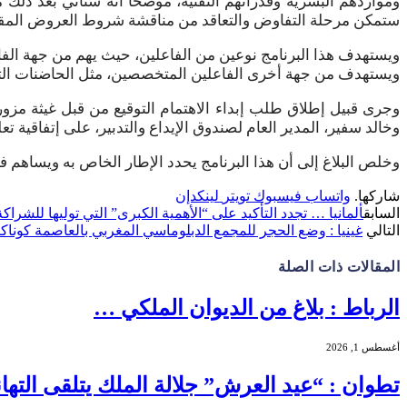
ومواردهم البشرية وقدراتهم التقنية، موضحا أنه ستأتي بعد ذلك مر
ستمكن مرحلة التفاوض والتعاقد من مناقشة شروط العروض المقدمة،
ويستهدف هذا البرنامج نوعين من الفاعلين، حيث يهم من جهة الفا
ويستهدف من جهة أخرى الفاعلين المتخصصين، مثل الحاضنات الت
وجرى قبيل إطلاق طلب إبداء الاهتمام التوقيع من قبل غيثة مزور
وخالد سفير، المدير العام لصندوق الإيداع والتدبير، على إتفاقية 
وخلص البلاغ إلى أن هذا البرنامج يحدد الإطار الخاص به ويساهم في تع
شاركها.
واتساب
فيسبوك
تويتر
لينكدإن
السابق
ألمانيا … تجدد التأكيد على “الأهمية الكبرى” التي توليها للشراك
التالي
غينيا : وضع الحجر للمجمع الدبلوماسي المغربي بالعاصمة كونا
المقالات
ذات الصلة
الرباط : بلاغ من الديوان الملكي …
أغسطس 1, 2026
تطوان : “عيد العرش” جلالة الملك يتلقى الته