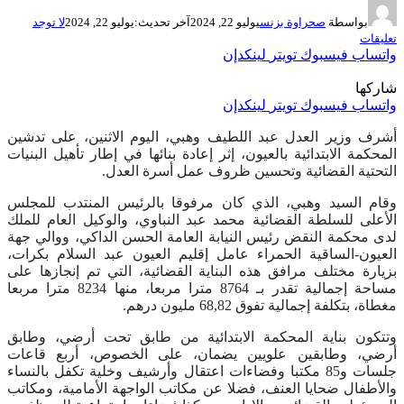
بواسطة
صحراوة بزنس
يوليو 22, 2024
آخر تحديث:
يوليو 22, 2024
لا توجد
تعليقات
واتساب
فيسبوك
تويتر
لينكدإن
شاركها
واتساب
فيسبوك
تويتر
لينكدإن
أشرف وزير العدل عبد اللطيف وهبي، اليوم الاثنين، على تدشين
المحكمة الابتدائية بالعيون، إثر إعادة بنائها في إطار تأهيل البنيات
التحتية القضائية وتحسين ظروف عمل أسرة العدل.
وقام السيد وهبي، الذي كان مرفوقا بالرئيس المنتدب للمجلس
الأعلى للسلطة القضائية محمد عبد النباوي، والوكيل العام للملك
لدى محكمة النقض رئيس النيابة العامة الحسن الداكي، ووالي جهة
العيون-الساقية الحمراء عامل إقليم العيون عبد السلام بكرات،
بزيارة مختلف مرافق هذه البناية القضائية، التي تم إنجازها على
مساحة إجمالية تقدر بـ 8764 مترا مربعا، منها 8234 مترا مربعا
مغطاة، بتكلفة إجمالية تفوق 68,82 مليون درهم.
وتتكون بناية المحكمة الابتدائية من طابق تحت أرضي، وطابق
أرضي، وطابقين علويين يضمان، على الخصوص، أربع قاعات
جلسات و85 مكتبا وفضاءات اعتقال وأرشيف وخلية تكفل بالنساء
والأطفال ضحايا العنف، فضلا عن مكاتب الواجهة الأمامية، ومكاتب