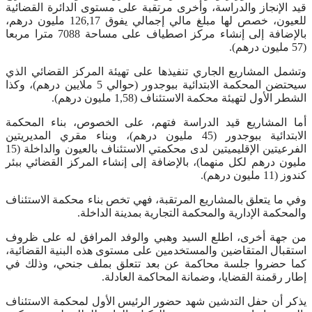
قيد الإنجاز والدراسة، وأخرى مرتقبة على مستوى الدائرة القضائية
للعيون، خصص لها مبلغ مالي إجمالي يفوق 126,17 مليون درهم،
بالإضافة إلى إنشاء مركز اصطياف على مساحة 7088 مترا مربعا
(57 مليون درهم).
وتشمل المشاريع الجاري تنفيذها على تهيئة المركز القضائي الذي
سيحتضن المحكمة الابتدائية ببوجدور (حوالي 5 ملايين درهم)، وكذا
الشطر الأول لتهيئة محكمة الاستئناف (1,58 مليون درهم).
أما المشاريع قيد الدراسة فتهم، على الخصوص، بناء المحكمة
الابتدائية ببوجدور (45 مليون درهم)، وبناء مقري المديريتين
الفرعيتين الإقليميتين لدى محكمتي الاستئناف بالعيون والداخلة (15
مليون درهم لكل منهما)، بالإضافة إلى إنشاء المركز القضائي ببئر
كندوز (11 مليون درهم).
وفي ما يتعلق بالمشاريع المرتقبة، فهي تخص بناء محكمة الاستئناف
والمحكمة الإدارية والمحكمة التجارية بمدينة الداخلة.
من جهة أخرى، اطلع السيد وهبي والوفد المرافق له على ظروف
استقبال المتقاضين والمستخدمين على مستوى هذه البنية القضائية،
كما حضروا جلسة محاكمة عن بعد تتعلق بملف جنحي، وذلك في
إطار رقمنة القضايا، وضمانة المحاكمة العادلة.
يذكر أن حفل التدشين شهد حضور الرئيس الأول لمحكمة الاستئناف