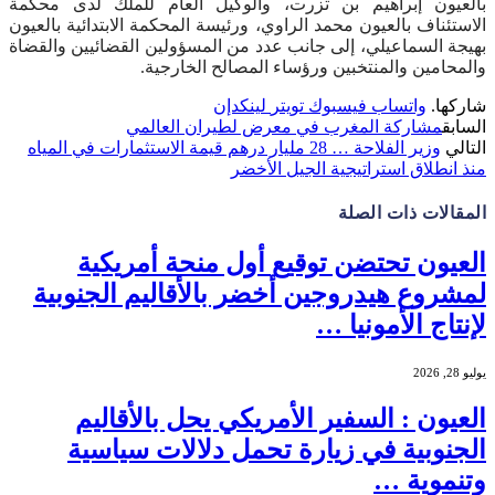
بالعيون إبراهيم بن تزرت، والوكيل العام للملك لدى محكمة
الاستئناف بالعيون محمد الراوي، ورئيسة المحكمة الابتدائية بالعيون
بهيجة السماعيلي، إلى جانب عدد من المسؤولين القضائيين والقضاة
والمحامين والمنتخبين ورؤساء المصالح الخارجية.
شاركها.
واتساب
فيسبوك
تويتر
لينكدإن
السابق
مشاركة المغرب في معرض لطيران العالمي
التالي
وزير الفلاحة … 28 مليار درهم قيمة الاستثمارات في المياه
منذ انطلاق استراتيجية الجيل الأخضر
المقالات
ذات الصلة
العيون تحتضن توقيع أول منحة أمريكية
لمشروع هيدروجين أخضر بالأقاليم الجنوبية
لإنتاج الأمونيا …
يوليو 28, 2026
العيون : السفير الأمريكي يحل بالأقاليم
الجنوبية في زيارة تحمل دلالات سياسية
وتنموية …