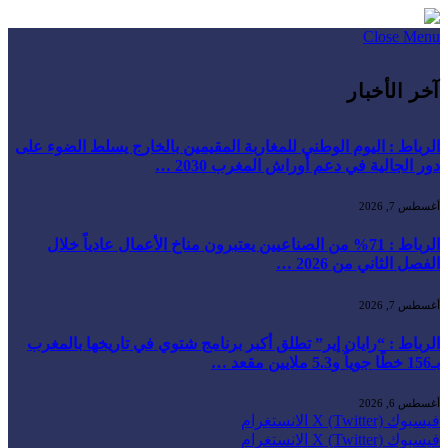
Close Menu
آخر الأخبار
الرباط : اليوم الوطني للمغاربة المقيمين بالخارج يسلط الضوء على
دور الجالية في دعم أوراش المغرب 2030 …
أغسطس 7, 2026
الرباط : 71% من الصناعيين يعتبرون مناخ الأعمال عادياً خلال
الفصل الثاني من 2026 …
أغسطس 7, 2026
الرباط : “رايان إير” تطلق أكبر برنامج شتوي في تاريخها بالمغرب
بـ156 خطًا جوياً و5.3 ملايين مقعد …
أغسطس 6, 2026
فيسبوك
X (Twitter)
الانستغرام
فيسبوك
X (Twitter)
الانستغرام