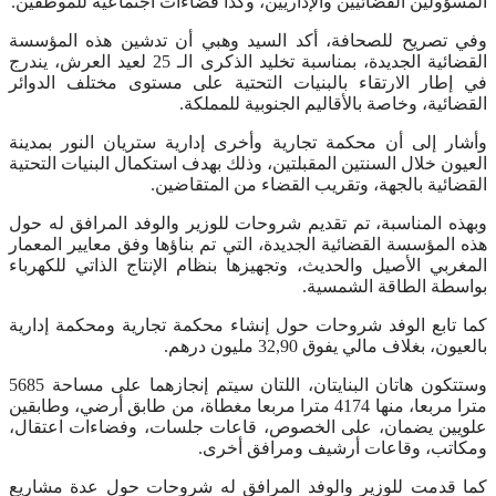
المسؤولين القضائيين والإداريين، وكذا فضاءات اجتماعية للموظفين.
وفي تصريح للصحافة، أكد السيد وهبي أن تدشين هذه المؤسسة
القضائية الجديدة، بمناسبة تخليد الذكرى الـ 25 لعيد العرش، يندرج
في إطار الارتقاء بالبنيات التحتية على مستوى مختلف الدوائر
القضائية، وخاصة بالأقاليم الجنوبية للمملكة.
وأشار إلى أن محكمة تجارية وأخرى إدارية ستريان النور بمدينة
العيون خلال السنتين المقبلتين، وذلك بهدف استكمال البنيات التحتية
القضائية بالجهة، وتقريب القضاء من المتقاضين.
وبهذه المناسبة، تم تقديم شروحات للوزير والوفد المرافق له حول
هذه المؤسسة القضائية الجديدة، التي تم بناؤها وفق معايير المعمار
المغربي الأصيل والحديث، وتجهيزها بنظام الإنتاج الذاتي للكهرباء
بواسطة الطاقة الشمسية.
كما تابع الوفد شروحات حول إنشاء محكمة تجارية ومحكمة إدارية
بالعيون، بغلاف مالي يفوق 32,90 مليون درهم.
وستتكون هاتان البنايتان، اللتان سيتم إنجازهما على مساحة 5685
مترا مربعا، منها 4174 مترا مربعا مغطاة، من طابق أرضي، وطابقين
علويين يضمان، على الخصوص، قاعات جلسات، وفضاءات اعتقال،
ومكاتب، وقاعات أرشيف ومرافق أخرى.
كما قدمت للوزير والوفد المرافق له شروحات حول عدة مشاريع