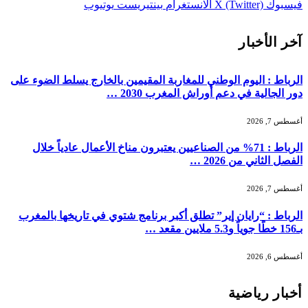
فيسبوك
X (Twitter)
الانستغرام
بينتيريست
يوتيوب
آخر الأخبار
الرباط : اليوم الوطني للمغاربة المقيمين بالخارج يسلط الضوء على
دور الجالية في دعم أوراش المغرب 2030 …
أغسطس 7, 2026
الرباط : 71% من الصناعيين يعتبرون مناخ الأعمال عادياً خلال
الفصل الثاني من 2026 …
أغسطس 7, 2026
الرباط : “رايان إير” تطلق أكبر برنامج شتوي في تاريخها بالمغرب
بـ156 خطًا جوياً و5.3 ملايين مقعد …
أغسطس 6, 2026
أخبار رياضية