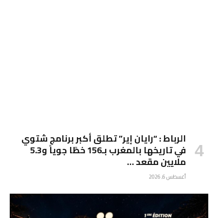
الرباط : “رايان إير” تطلق أكبر برنامج شتوي
في تاريخها بالمغرب بـ156 خطًا جوياً و5.3
ملايين مقعد …
أغسطس 6, 2026