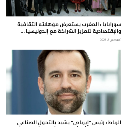
سورابايا : المغرب يستعرض مؤهلاته الثقافية
والإقتصادية لتعزيز الشراكة مع إندونيسيا …
أغسطس 6, 2026
الرباط : رئيس “إيرباص” يشيد بالتحول الصناعي