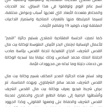
تسم عالم اليوم. وتوقفوا في هذا السياق، عند التحديات
والمخاطر متعددة الأبعاد التي تغذيها أسباب وعوامل مختلفة،
لاسيما المرتبطة منها بالتغيرات المناخية واستمرار التداعيات
المقلقة لوباء كوفيد 19 وتفاقم الأزمات.
كما تميزت الجلسة الافتتاحية للمنتدى بتسليم جائزة “التميز”
للأعمال الإنسانية لبرلمان البحر الأبيض المتوسط لوكالة بيت مال
القدس الشريف، الذراع التنفيذية للجنة القدس، برئاسة صاحب
الجلالة الملك محمد السادس، وذلك عرفانا بما تسديه الوكالة
من خدمات جليلة وما تبذله من مجهودات قيّمة.
وقد تسلم هذه الجائزة المدير المكلف بتسيير وكالة بيت مال
القدس الشريف، محمد سالم الشرقاوي. وبهذه المناسبة، تم
عرض شريط فيديو يعرف بوكالة بيت مال القدس الشريف
وأنشطتها الرامية إلى صيانة الطابع الديني والحضاري لمدينة
القدس الشريف والحفاظ على وضعها القانوني، وكذا الجهود