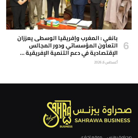
بانغي : المغرب وإفريقيا الوسطى يعززان
التعاون المؤسساتي ودور المجالس
الإقتصادية في دعم التنمية الإفريقية …
أغسطس 6, 2026
صحراوة بيزنس ... موقع إخباري