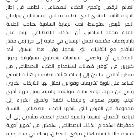
العالم الرقمي وتحدي الذكاء الاصطناعي”، نظمت في إطار
الدورة الثانية للمنتدى الذي ينظمه مجلس المستشارين وبرلمان
البحر الأبيض المتوسط، تحت الرعاية السامية لصاحب الجلالة
الملك محمد السادس، أن الذكاء الاصطناعي يرتكز على
باراديغمات مختلفة تجعل الإنسان في حاجة إلى حيز زمن مقدّر
للتأقلم مع التقنيات التي يتيحها. وفي هذا السياق، أكد
المتدخلون أن واضعي السياسات يتحملون مسؤولية ودورا
كبيرين في توفير ضمانات لاستخدام الذكاء الاصطناعي من
منظور أخلاقي، داعين إلى إحداث هيئات تنظيمية وهيئات للتقنين
تساعد على بلورة تشريعات وقوانين تمتثل لها الشركات الكبرى،
وتُتيح من جهة، توفير بيانات موثوقة وآمنة، ومن جهة أخرى
تجنب وقوع هفوات وانزلاقات تقنية. وتطرق الخبراء إلى
مجموعة من الفرص التي يتيحها الذكاء الاصطناعي بالنسبة
لريادة الأعمال، لاسيما بالنسبة لقطاع الصحة، مشيرين إلى أن
دمقرطة استخدام الذكاء الاصطناعي ستمكن من تطوير أدوية
جديدة مثلا بالنسبة لعلاج مرضى السرطان، وذلك في مدة زمنية