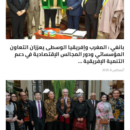
بانغي : المغرب وإفريقيا الوسطى يعززان التعاون
المؤسساتي ودور المجالس الإقتصادية في دعم
التنمية الإفريقية …
أغسطس 6, 2026