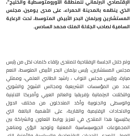
الإقتصادي البرلماني للمنطقة الأورومتوسطية والخليج”،
الذي ينظمه بالمدينة الحمراء، على مدى يومين، مجلس
المستشارين وبرلمان البحر الأبيض المتوسط، تحت الرعاية
السامية لصاحب الجلالة الملك محمد السادس.
وتم خلال الجلسة الإفتتاحية للمنتدى بإلقاء كلمات لكل من رئيس
مجلس المستشارين، رئيس برلمان البحر الأبيض المتوسط، النعم
ميارة، ورئيس مجلس النواب ، راشيد الطالبي العلمي، وممثلي
عدد من المؤسسات التشريعية ومجالس الشيوخ والشورى
والتكتلات البرلمانية بإفريقيا والعالم العربي وأمريكا اللاتينية
والوسطى والجنوبية وأكد المتدخلون من مختلف الدول
والاتحادات الإقليمية والقارية، على الأهمية البالغة التي
يكتيسها هذا المنتدى في تعزيز روابط التعاون والشراكة بين
المجموعات الجيوسيساسية المعنية وتوحيد الرؤى ومناهج
العمل للتصدي للتحديات الاقتصادية والسياسية والأمنية التي