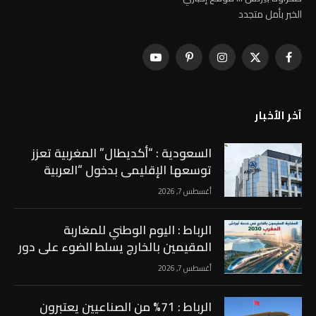
الخبر بأمل متجدد
فيسبوك
X
الانستغرام
بينتيريست
يوتيوب
(Twitter)
آخر الأخبار
السعودية : “أكديطال” المغربية تعزز
توسعها الإقليمي بدخول “العربية
للاستثمار” إلى رأسمالها بحصة 15% …
أغسطس 7, 2026
الرباط : اليوم الوطني للمغاربة
المقيمين بالخارج يسلط الضوء على دور
الجالية في دعم أوراش المغرب 2030 …
أغسطس 7, 2026
الرباط : 71% من الصناعيين يعتبرون