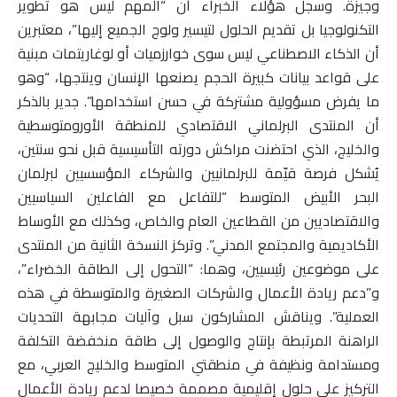
وجيزة. وسجل هؤلاء الخبراء أن “المهم ليس هو تطوير
التكنولوجيا بل تقديم الحلول لتيسير ولوج الجميع إليها”، معتبرين
أن الذكاء الاصطناعي ليس سوى خوارزميات أو لوغاريتمات مبنية
على قواعد بيانات كبيرة الحجم يصنعها الإنسان وينتجها، “وهو
ما يفرض مسؤولية مشتركة في حسن استخدامها”. جدير بالذكر
أن المنتدى البرلماني الاقتصادي للمنطقة الأورومتوسطية
والخليج، الذي احتضنت مراكش دورته التأسيسية قبل نحو سنتين،
يُشكل فرصة قيّمة للبرلمانيين والشركاء المؤسسيين لبرلمان
البحر الأبيض المتوسط “للتفاعل مع الفاعلين السياسيين
والاقتصاديين من القطاعين العام والخاص، وكذلك مع الأوساط
الأكاديمية والمجتمع المدني”. وتركز النسخة الثانية من المنتدى
على موضوعين رئيسيين، وهما: “التحول إلى الطاقة الخضراء”،
و”دعم ريادة الأعمال والشركات الصغيرة والمتوسطة في هذه
العملية”. ويناقش المشاركون سبل وآليات مجابهة التحديات
الراهنة المرتبطة بإنتاج والوصول إلى طاقة منخفضة التكلفة
ومستدامة ونظيفة في منطقتي المتوسط والخليج العربي، مع
التركيز على حلول إقليمية مصممة خصيصا لدعم ريادة الأعمال