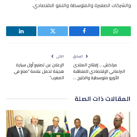
والشركات الصغيرة والمتوسطة والنمو الاقتصادي.
واتساب
فيسبوك
تويتر
لينكدإن
السابق
التالي
مراكش … إفتتاح المنتدى
الإعلان عن تصنيع أول سيارة
البرلماني الإقتصادي للمنطقة
هجينة تحمل علامة “صنع في
الأورو متوسطية والخليج …
المغرب”
المقالات
ذات الصلة