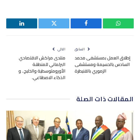
واتساب
فيسبوك
تويتر
لينكدإن
السابق
التالي
إطلاق العمل بمستشفى محمد
منتدى مراكش الاقتصادي
السادس بالحسيمة ومستشفى
البرلماني للمنطقة
الزموري بالقنيطرة
الأورومتوسطية والخليج.. و
الذكاء الاصطناعي.
المقالات
ذات الصلة