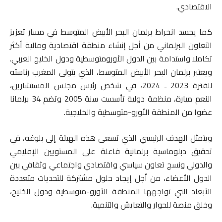
الاقتصادي.
كما يجسد انخراط برلمان البحر الأبيض المتوسط في مسار تعزيز
التعاون البرلماني من أجل إنشاء منطقة اقتصادية ومالية أكثر
تكاملا واستدامة بين الدول الأورومتوسطية ودول الخليج العربي.
ويعتبر برلمان البحر الأبيض المتوسط، الذي يتولى المغرب رئاسته
للفترة 2023 ـ 2024، في شخص رئيس مجلس المستشارين،
النعم ميارة، منظمة دولية تأسست سنة 2005 وتضم 34 برلمانا
عضوا من المنطقة الأورو-متوسطية والخليجية.
ويتمثل الهدف الرئيسي الذي تسعى هذه الهيئة إلى بلوغه، في
تحقيق دبلوماسية برلمانية فاعلة على المستويين الإقليمي
والدولي ونسج تعاون سياسي واقتصادي واجتماعي وثقافي بين
الدول الأعضاء، من أجل إيجاد حلول مشتركة للتحديات متعددة
الأبعاد التي تواجهها المنطقة الأورو-متوسطية ودول الخليج،
وخلق منصة للحوار والتعايش والتنمية.