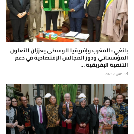
بانغي : المغرب وإفريقيا الوسطى يعززان التعاون
المؤسساتي ودور المجالس الإقتصادية في دعم
التنمية الإفريقية …
أغسطس 6, 2026