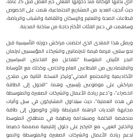
التي بذلتها الوكالة منذ دخولها الفعلي حيز العمل قبل 25 عاما،
حيث أنجزت العديد من المشاريع الاجتماعية، همت على الخصوص
قطاعات الصحة والتعليم والإسكان والثقافة والشباب والرياضة،
وساهمت في دعم الفئات الأكثر حاجة من ساكنة المدينة.
ويمثل هذا المنتدى الذي احتضنت مراكش دورته التأسيسية قبل
نحو سنتين، فرصة قيمة للبرلمانيين والشركاء المؤسسيين لبرلمان
البحر الأبيض المتوسط “للتفاعل مع الفاعلين السياسيين
والاقتصاديين من القطاعين العام والخاص، وكذلك مع الأوساط
الأكاديمية والمجتمع المدني”وتركز النسخة الثانية من منتدى
مراكش على موضوعين رئيسيين، وهما: “التحول إلى الطاقة
الخضراء”، و”دعم ريادة الأعمال والشركات الصغيرة والمتوسطة
في هذه العملية”، حيث سيتداول المشاركون في سبل وآليات
مجابهة التحديات الراهنة المرتبطة بإنتاج والوصول إلى طاقة
منخفضة التكلفة ومستدامة ونظيفة في منطقتي المتوسط
والخليج العربي، مع التركيز على حلول إقليمية مصممة خصيصا
لدعم ريادة الأعمال والشركات الصغيرة والمتوسطة والنمو