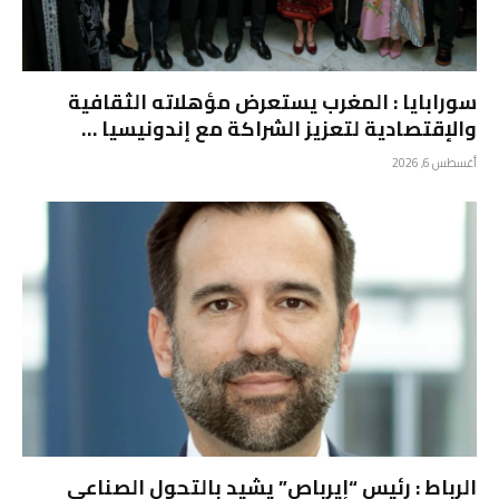
سورابايا : المغرب يستعرض مؤهلاته الثقافية
والإقتصادية لتعزيز الشراكة مع إندونيسيا …
أغسطس 6, 2026
الرباط : رئيس “إيرباص” يشيد بالتحول الصناعي