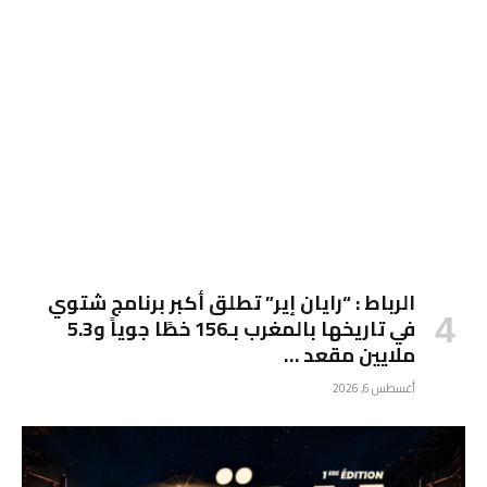
الرباط : “رايان إير” تطلق أكبر برنامج شتوي
في تاريخها بالمغرب بـ156 خطًا جوياً و5.3
ملايين مقعد …
أغسطس 6, 2026