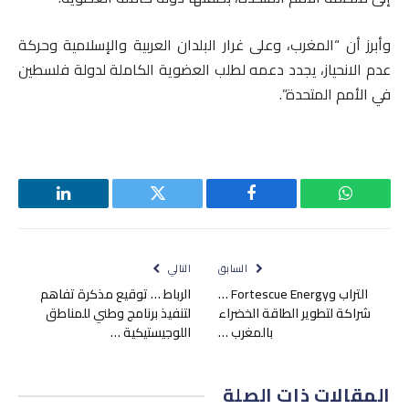
وأبرز أن “المغرب، وعلى غرار البلدان العربية والإسلامية وحركة
عدم الانحياز، يجدد دعمه لطلب العضوية الكاملة لدولة فلسطين
في الأمم المتحدة”.
واتساب
فيسبوك
تويتر
لينكدإن
السابق
التالي
التراب وFortescue Energy …
الرباط … توقيع مذكرة تفاهم
شراكة لتطوير الطاقة الخضراء
لتنفيذ برنامج وطني للمناطق
بالمغرب …
اللوجيستيكية …
المقالات
ذات الصلة