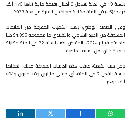
بنسبة 19 في المئة لتسجل 9 أطنان بقيمة مالية تناهز 176 ألف
درهم/(6 -) في المئة مقارنة مع نفس الفترة من سنة 2023.
وعلى الصعيد الوطني، بلغت الكميات المفرغة من المنتجات
المسوقة من الصيد الساحلي والتقليدي ما مجموعه 91.996 طنا
عند متم فبراير 2024، بانخفاض بلغت نسبته 22 في المئة مقارنة
بالفترة ذاتها من السنة الماضية.
ومن حيث القيمة، عرفت هذه الكميات المفرغة كذلك، إنخفاضا
بنسبة ناقص 2 في المئة، أي حوالي مليارين و18 مليون و404
ألف درهم.
واتساب
فيسبوك
تويتر
لينكدإن