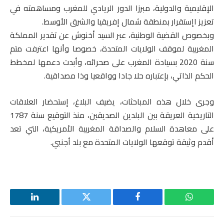
الإقليمية والدولية، مبرزا الدور الريادي للمغرب ومساهمته في
تعزيز اإستقرار بمنطقة شمال إفريقيا والشرق الأوسط.
وبخصوص القضية الوطنية، عبر السيد أخنوش عن تقدير المملكة
المغربية لموقف الولايات المتحدة، خصوصا وأنها اعترفت متم
سنة 2020 بسيادة المغرب على صحرائه، وأبدت دعمها لمخطط
الحكم الذاتي، بإعتباره حلا جادا وواقعيا وذا مصداقية.
وجرى خلال هذه المباحثات، يضيف البلاغ، إستحضار العلاقات
التاريخية العريقة بين البلدين الصديقين، منذ التوقيع سنة 1787
على معاهدة السلام والصداقة المغربية الأمريكية، التي تعد
أقدم وثيقة توقعها الولايات المتحدة مع بلد أجنبي.
واتساب
فيسبوك
تويتر
لينكدإن