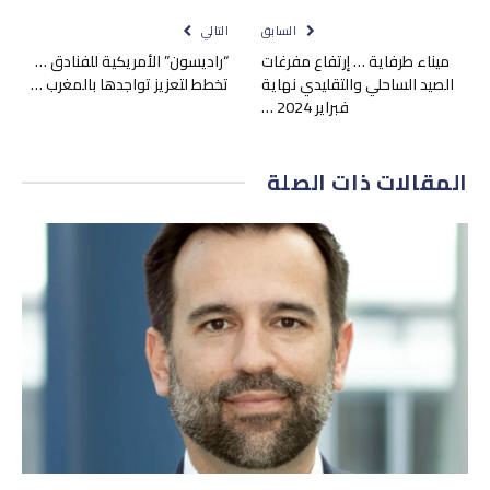
السابق
التالي
ميناء طرفاية … إرتفاع مفرغات
“راديسون” الأمريكية للفنادق …
الصيد الساحلي والتقليدي نهاية
تخطط لتعزيز تواجدها بالمغرب …
فبراير 2024 …
المقالات
ذات الصلة