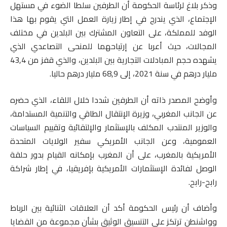
وذكر بلاغ لرئاسة الحكومة أن الطرفين سلطا الضوء في مستهل
الإجتماع، الذي يندرج في إطار زيارة العمل التي يقوم بها هذا
الوفد للمملكة، على التعاون المشترك بين البلدين في مختلف
المجالات، حيث أعربا عن إرتياحهما للمنحى التصاعدي الذي
يشهده حجم المبادلات التجارية بين البلدين، والذي قفز من 43,4
مليار درهم في سنة 2021، إلى 68,9 مليار درهم حاليا.
وأوضح المصدر ذاته أن الطرفين شددا خلال اللقاء، الذي حضره
عن الجانب المغربي، وزيرة الإنتقال الطاقي والتنمية المستدامة،
والوزير المنتدب المكلف بالإستثمار والإلتقائية وتقييم السياسات
العمومية، وعن الجانب الأمريكي سفير الولايات المتحدة
الأمريكية بالمغرب، على أن المغرب بإمكانه القيام بدور حلقة
الوصل لفائدة الإستثمارات الأمريكية بإفريقيا، في إطار شراكة
رابح-رابح.
وأضاف أن رئيس الحكومة أكد أن العلاقات الثنائية بين الرباط
وواشنطن ترتكز على التنسيق الوثيق بشأن مجموعة من القضايا