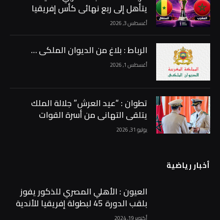
يتأهل إلى ربع نهائي كأس إفريقيا
متصدراً مجموعته …
أغسطس 3, 2026
الرباط : بلاغ من الديوان الملكي …
أغسطس 1, 2026
تطوان : “عيد العرش” جلالة الملك
يتلقى التهاني من أسرة القوات
المسلحة الملكية …
يوليو 31, 2026
أخبار رياضية
العيون : الأهلي المصري للذكور يفوز
بلقب الدورة 45 لبطولة إفريقيا للأندية
البطلة في كرة اليد …
أكتوبر 19, 2024