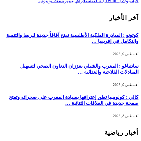
فيسبوك
X (Twitter)
الانستغرام
بينتيريست
يوتيوب
آخر الأخبار
كوتونو : المبادرة الملكية الأطلسية تفتح آفاقاً جديدة للربط والتنمية
والتكامل في إفريقيا …
أغسطس 9, 2026
سانتياغو : المغرب والشيلي يعززان التعاون الصحي لتسهيل
المبادلات الفلاحية والغذائية …
أغسطس 9, 2026
كالي : كولومبيا تعلن إعترافها بسيادة المغرب على صحرائه وتفتح
صفحة جديدة في العلاقات الثنائية …
أغسطس 8, 2026
أخبار رياضية