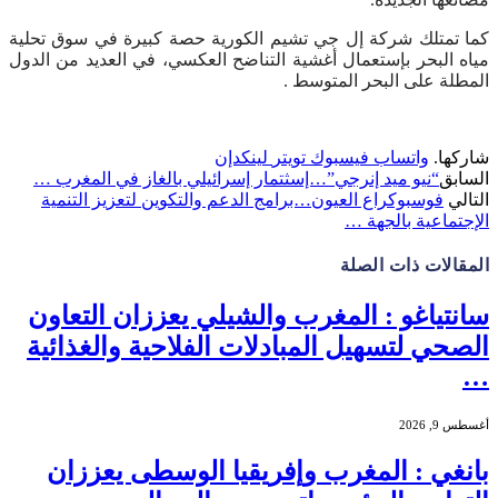
كما تمتلك شركة إل جي تشيم الكورية حصة كبيرة في سوق تحلية
مياه البحر بإستعمال أغشية التناضح العكسي، في العديد من الدول
المطلة على البحر المتوسط .
شاركها.
واتساب
فيسبوك
تويتر
لينكدإن
السابق
“نيو ميد إنرجي”…إسثتمار إسرائيلي بالغاز في المغرب …
التالي
فوسبوكراع العيون…برامج الدعم والتكوين لتعزيز التنمية
الإجتماعية بالجهة …
المقالات
ذات الصلة
سانتياغو : المغرب والشيلي يعززان التعاون
الصحي لتسهيل المبادلات الفلاحية والغذائية
…
أغسطس 9, 2026
بانغي : المغرب وإفريقيا الوسطى يعززان