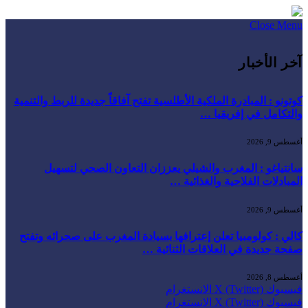
Close Menu
آخر الأخبار
كوتونو : المبادرة الملكية الأطلسية تفتح آفاقاً جديدة للربط والتنمية
والتكامل في إفريقيا …
أغسطس 9, 2026
سانتياغو : المغرب والشيلي يعززان التعاون الصحي لتسهيل
المبادلات الفلاحية والغذائية …
أغسطس 9, 2026
كالي : كولومبيا تعلن إعترافها بسيادة المغرب على صحرائه وتفتح
صفحة جديدة في العلاقات الثنائية …
أغسطس 8, 2026
فيسبوك
X (Twitter)
الانستغرام
فيسبوك
X (Twitter)
الانستغرام