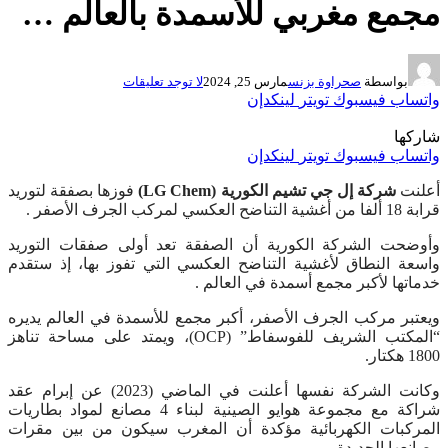
مجمع مغربي للأسمدة بالعالم …
بواسطة
صحراوة بزنس
مارس 25, 2024
لا توجد تعليقات
واتساب
فيسبوك
تويتر
لينكدإن
شاركها
واتساب
فيسبوك
تويتر
لينكدإن
أعلنت
شركة إل جي تشيم الكورية (LG Chem)
فوزها بصفقة لتوريد
قرابة 18 ألفا من أغشية التناضح العكسي لمركب الجرف الأصفر .
وأوضحت الشركة الكورية أن الصفقة تعد أولى صفقات التوريد
واسعة النطاق لأغشية التناضح العكسي التي تفوز بها، إذ ستقدم
خدماتها لأكبر مجمع أسمدة في العالم .
ويعتبر مركب الجرف الأصفر، أكبر مجمع للأسمدة في العالم يديره
“المكتب الشريف للفوسفاط” (OCP)، ويمتد على مساحة تناهز
1800 هكتار.
وكانت الشركة نفسها أعلنت في الماضي (2023) عن إبرام عقد
شراكة مع مجموعة هوايو الصينية لبناء 4 مصانع لمواد بطاريات
المركبات الكهربائية مؤكدة أن المغرب سيكون من بين مقرات
مصانعها الجديدة.