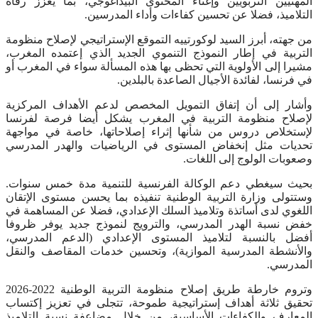
المهنيين التربويين وإغناء المحتوى البيداغوجي، بما يعزز رفاه
التلاميذ، فضلا عن تحسين كفاءات وأداء المدرسين.
من جهته، أبرز السيد لوكورتييه التموقع الإستراتيجي لإصلاح منظومة
التربية في إطار النموذج التنموي الجديد الذي إعتمده المغرب،
مشيرا إلى الأولوية التي تحظى بها هذه المسألة سواء في المغرب أو
في فرنسا، لفائدة الأجيال الصاعدة بالبلدين.
وأشار إلى أن إتفاق التمويل المخصص لدعم الأهداف المركزية
لإصلاح منظومة التربية في المغرب يشكل أيضا فرصة لفرنسا
لإستخلاص دروس من شأنها إثراء إصلاحاتها، خاصة في مواجهة
تحديات مثل إنخفاض المستوى في الرياضيات والهدر المدرسي
وصعوبات الولوج إلى اللغات.
بحيث سيغطي دعم الوكالة الفرنسية للتنمية مدة خمس سنوات.
وستتولى وزارة التربية الوطنية تنفيذه بما يحسن مستوى الإتقان
اللغوي لدى أساتذة وتلاميذ السلك الإعدادي، فضلا عن المساهمة في
خفض نسبة الهدر المدرسي، والترويج لنموذج جديد يوفر ظروفا
أفضل بالنسبة لتلاميذ المستوى الإعدادي (الدعم المدرسي،
والأنشطة المدرسية الموازية)، وتحسين خدمات المقاصف والنقل
المدرسي.
وتروم خارطة طريق إصلاح منظومة التربية الوطنية 2022-2026
تحقيق ثلاثة أهداف إستراتيجية طموحة، تتجلى في تعزيز إكتساب
المعارف والكفاءات الأساسية، من خلال مضاعفة نسبة التلاميذ