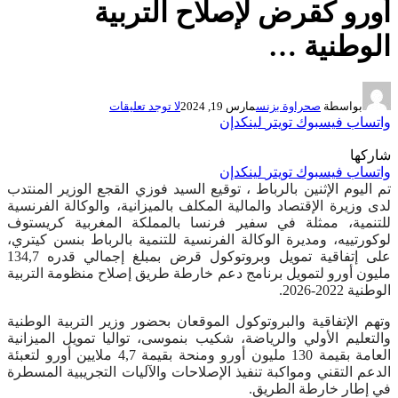
أورو كقرض لإصلاح التربية
الوطنية …
بواسطة
صحراوة بزنس
مارس 19, 2024
لا توجد تعليقات
واتساب
فيسبوك
تويتر
لينكدإن
شاركها
واتساب
فيسبوك
تويتر
لينكدإن
تم اليوم الإثنين بالرباط ، توقيع السيد فوزي القجع الوزير المنتدب
لدى وزيرة الإقتصاد والمالية المكلف بالميزانية، والوكالة الفرنسية
للتنمية، ممثلة في سفير فرنسا بالمملكة المغربية كريستوف
لوكورتييه، ومديرة الوكالة الفرنسية للتنمية بالرباط بنسن كيتري،
على إتفاقية تمويل وبروتوكول قرض بمبلغ إجمالي قدره 134,7
مليون أورو لتمويل برنامج دعم خارطة طريق إصلاح منظومة التربية
الوطنية 2022-2026.
وتهم الإتفاقية والبروتوكول الموقعان بحضور وزير التربية الوطنية
والتعليم الأولي والرياضة، شكيب بنموسى، تواليا تمويل الميزانية
العامة بقيمة 130 مليون أورو ومنحة بقيمة 4,7 ملايين أورو لتعبئة
الدعم التقني ومواكبة تنفيذ الإصلاحات والآليات التجريبية المسطرة
في إطار خارطة الطريق.