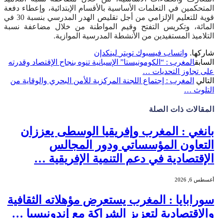
المتحكمين في التعلمات الأساسية بالأقسام الإبتدائية، وإعطاء دفعة
قوية للتعليم الإلزامي من أجل تقليص الهدر المدرسي بنسبة 30 في
المائة، وتكريس التفتح وقيم المواطنة من خلال مضاعفة نسبة
التلاميذ المستفيدين من الأنشطة المدرسية الموازية.
شاركها.
واتساب
فيسبوك
تويتر
لينكدإن
السابق
المغرب : “الكومونيستا” الإسبانية تنوه بنجاح الإقتصاد وقدرته
على تجاوز التحديات …
التالي
المغرب : إجتماع اللجنة المركزية للأمن البحري والوقاية من
التلوث …
المقالات
ذات الصلة
بانغي : المغرب وإفريقيا الوسطى يعززان
التعاون المؤسساتي ودور المجالس
الإقتصادية في دعم التنمية الإفريقية …
أغسطس 6, 2026
سورابايا : المغرب يستعرض مؤهلاته الثقافية
والإقتصادية لتعزيز الشراكة مع إندونيسيا …