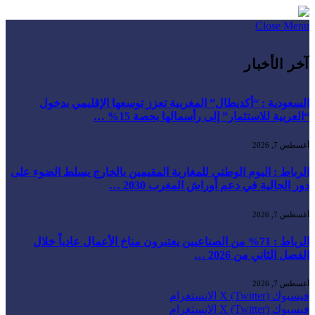
Close Menu
آخر الأخبار
السعودية : “أكديطال” المغربية تعزز توسعها الإقليمي بدخول
“العربية للاستثمار” إلى رأسمالها بحصة 15% …
أغسطس 7, 2026
الرباط : اليوم الوطني للمغاربة المقيمين بالخارج يسلط الضوء على
دور الجالية في دعم أوراش المغرب 2030 …
أغسطس 7, 2026
الرباط : 71% من الصناعيين يعتبرون مناخ الأعمال عادياً خلال
الفصل الثاني من 2026 …
أغسطس 7, 2026
فيسبوك
X (Twitter)
الانستغرام
فيسبوك
X (Twitter)
الانستغرام