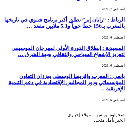
أغسطس 7, 2026
الرباط : “رايان إير” تطلق أكبر برنامج شتوي في تاريخها
بالمغرب بـ156 خطًا جوياً و5.3 ملايين مقعد …
أغسطس 6, 2026
السعيدية : إنطلاق الدورة الأولى لمهرجان الموسيقى
لتعزيز الإشعاع السياحي والثقافي بجهة الشرق …
أغسطس 6, 2026
بانغي : المغرب وإفريقيا الوسطى يعززان التعاون
المؤسساتي ودور المجالس الإقتصادية في دعم التنمية
الإفريقية …
أغسطس 6, 2026
صحراوة بيزنس ... موقع إخباري
الخبر بأمل متجدد