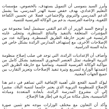
وأبرز السيد بنموسى أن التمويل يستهدف، بالخصوص، مؤسسات
التعليم الإعدادي، بهدف خفض نسبة الهدر المدرسي، بما يشمل
الدعم المدرسي والتربوي والإجتماعي، فضلا عن تحسين الكفاءة
اللغوية، وخاصة الفرنسية، بدعم من الوكالة الفرنسية للتنمية.
و أوضح السيد الوزير أن الدعم التقني سيشمل أيضا مجموعة من
المؤشرات المتعلقة بالتنفيذ والنتائج المنتظرة، وتتجلى غايته
الرئيسية في تعزيز خارطة الطريق المسطرة، ومواكبة عدد من
الإصلاحات الأخرى، مع إستهداف المدارس الرائدة بشكل خاص في
بداية السنة الدراسية.
وأضاف أن الإعداديات الرائدة، التي توجد في صلب إصلاح منظومة
التربية الوطنية، تمثل العنصر المحوري المستفيد بشكل كامل من
مواكبة الوكالة الفرنسية للتنمية، وتماشيا مع خارطة الطريق التي
إعتمدتها الوزارة لتسريع وتيرة تنفيذ الإصلاحات وتعزيز التقارب بين
جميع الجهات المعنية.
ليؤكد السيد القجع على أهمية الإتفاقية التي تساهم في دعم هذا
الإصلاح للمنظومة التربوية الذي يعتبر حاسما لتنمية البلاد، مشيرا
إلى أن مشروع المدرسة الرائدة، بأبعاده المتعددة ومبادئه
التأسيسية، يحتل مكانة مركزية في إطار هذا الإصلاح.
وأكد أن التعاون مع مختلف الوزارات موجه نحو تثمين صورة