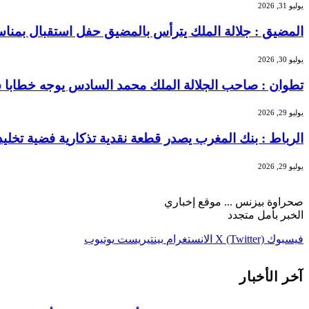
يوليو 31, 2026
المضيق : جلالة الملك يترأس بالمضيق حفل استقبال بمنا
يوليو 30, 2026
تطوان : صاحب الجلالة الملك محمد السادس يوجه خطابا سا
يوليو 29, 2026
الرباط : بنك المغرب يصدر قطعة نقدية تذكارية فضية تخليداً للذكرى الـ27 لتربع الملك محمد 
يوليو 29, 2026
صحراوة بيزنس ... موقع إخباري
الخبر بأمل متجدد
فيسبوك
X (Twitter)
الانستغرام
بينتيريست
يوتيوب
آخر الأخبار