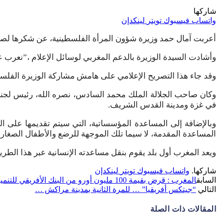
شاركها
واتساب
فيسبوك
تويتر
لينكدإن
أعربت آمال حمد وزيرة شؤون المرأة الفلسطينية، عن شكرها لص
وأشادت السيدة الوزيرة بالدعم المغربي لوسائل الإعلام ،”نعرب
وقد جاء هذا التصريح الإعلامي على هامش مشاركة الوزيرة الفلسطينية في حدث رفيع المستوى نظمه 
وكان صاحب الجلالة الملك محمد السادس، نصره الله، رئيس لجنة 
في غزة ومدينة القدس الشريف.
وبالإضافة إلى المساعدة المؤسساتية، التي سيتم تقديمها على 
المساعدة المقدمة، لا سيما تلك الموجهة للرضع والأطفال الصغار.
ويعد المغرب أول بلد يقوم بنقل مساعدته الإنسانية عبر هذا الطر
شاركها.
واتساب
فيسبوك
تويتر
لينكدإن
السابق
المغرب : قرض بقيمة 100 مليون أورو من البنك الأفريقي للتنمية …
التالي
“جيتكس أفريقيا” … للمرة الثانية بمدينة مراكش …
المقالات
ذات الصلة