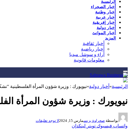
الرئيسية
أخبار الصحراء
أخبار وطنية
أخبار عربية
أخبار إفريقية
أخبار دولية
أخبار الموانئ
المزيد
أخبار ثقافية
أخبار رياضية
أراء و سوشل ميديا
معلومات قانونية
الرئيسية
»
أخبار دولية
»
نيويورك : وزيرة شؤون المرأة الفلسطينية “ن
نيويورك : وزيرة شؤون المرأة ال
بواسطة
صحراوة بزنس
مارس 15, 2024
لا توجد تعليقات
واتساب
فيسبوك
تويتر
لينكدإن