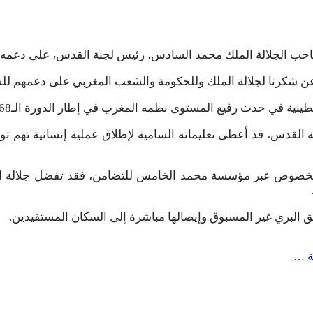
احب الجلالة الملك محمد السادس، رئيس لجنة القدس، على دعمه
 عن شكرنا لجلالة الملك وللحكومة والشعب المغربي على دعمهم ل
المغرب في إطار الدورة الـ68 للجنة وضع المرأة المنعقدة في مقر الأمم المتحدة في نيويورك.
القدس، قد أعطى تعليماته السامية لإطلاق عملية إنسانية تهم توج
الخصوص عبر مؤسسة محمد الخامس للتضامن، فقد تفضل جلالة المل
يق البري غير المسبوق وإيصالها مباشرة إلى السكان المستفيدين.