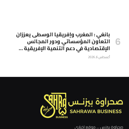
بانغي : المغرب وإفريقيا الوسطى يعززان
التعاون المؤسساتي ودور المجالس
الإقتصادية في دعم التنمية الإفريقية …
أغسطس 6, 2026
صحراوة بيزنس ... موقع إخباري