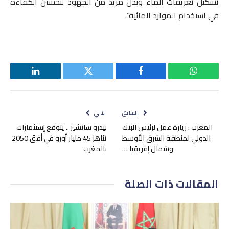
تشكيل تعريفات الماء وبذل مزيد من الجهود لتحسين الكفاءة
في استخدام الموارد المائية”.
واتساب
فيسبوك
تويتر
لينكدإن
السابق
التالي
المغرب : زيارة عمل لرئيس البنك
بيدرو سانشيز .. يتوقع إستثمارات
الدولي لمنطقة الشرق الأوسط
تناهز 45 مليار أورو في أفق 2050
وشمال إفريقيا …
بالمغرب
المقالات
ذات الصلة