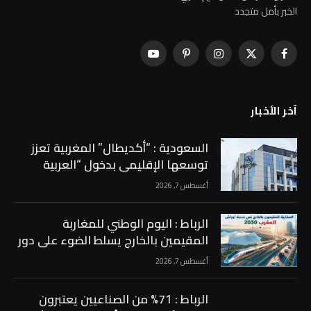
الخبر بأمل متجدد
فيسبوك
X
الانستغرام
بينتيريست
يوتيوب
(Twitter)
آخر الأخبار
السعودية : “أكديطال” المغربية تعزز
توسعها الإقليمي بدخول “العربية
للاستثمار” إلى رأسمالها بحصة 15% …
أغسطس 7, 2026
الرباط : اليوم الوطني للمغاربة
المقيمين بالخارج يسلط الضوء على دور
الجالية في دعم أوراش المغرب 2030 …
أغسطس 7, 2026
الرباط : 71% من الصناعيين يعتبرون