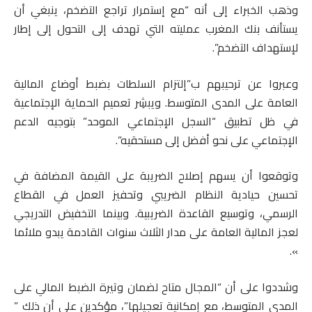
وذهب الخبراء إلى أنه “مع إستمرار تراجع التضخم، ينبغي أن
يستأنف بنك المغرب عمليته التي تهدف إلى التحول إلى إطار
لإستهداف التضخم”.
وعبروا عن ترحيبهم ب”إلتزام السلطات بضبط أوضاع المالية
العامة على المدى المتوسط. ويبشِر تعميم الحماية الإجتماعية
في ظل تطبيق “السجل الإجتماعي الموحد” بتوجيه الدعم
الإجتماعي على نحو أفضل إلى مستحقيه”.
وتوقعوا أن يسهم إصلاح الضريبة على القيمة المضافة في
تحسين حيادية النظام الضريبي وتحفيز العمل في القطاع
الرسمي، وتوسيع القاعدة الضريبية. وبينما التخفيض التدريجي
لعجز المالية العامة على مدار الثلاث سنوات القادمة يبدو ملائما
».
وشددوا على أن “المجال متاح لضمان وتيرة الضبط المالي على
المدى المتوسط، مع إمكانية تعجيلها”، مؤكدين على أن ذلك ”