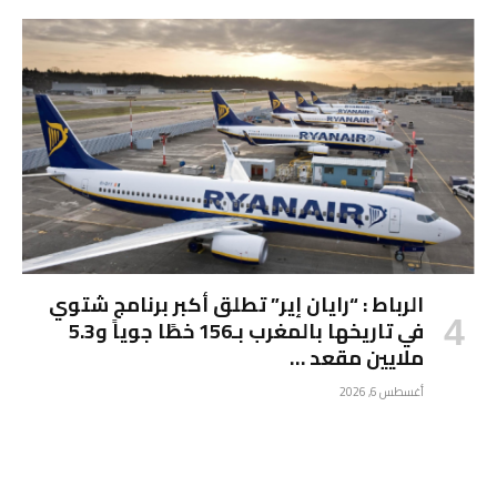
الرباط : “رايان إير” تطلق أكبر برنامج شتوي
في تاريخها بالمغرب بـ156 خطًا جوياً و5.3
ملايين مقعد …
أغسطس 6, 2026