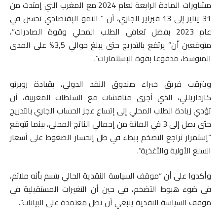
مشاورات المادة الرابعة لعام 2024 مع المغرب التي إمتدت من
31 يناير إلى 13 فبراير الجاري، أن ” النمو الإقتصادي تحسن في
عام 2023 بفضل تعافي الطلب المحلي وقوة الصادرات”،
متوقعين أن” يرتفع بالتدريج حتى يبلغ حوالي 3,5% على المدى
المتوسط، مدفوعا بقوة الإستثمارات”.
ويترقب فريق خبراء صندوق النقد الدولي، بقيادة روبرتو
كارداريللي، الذي أجرى مناقشات مع السلطات المغربية، أن
تؤدي زيادة الطلب المحلي إلى إتساع عجز الحساب الجاري بالتدريج
حتى يصل إلى 3 في المائة من إجمالي الناتج المحلي، بينما يُتوقع
“إستمرار تراجع التضخم ببطء في ظل إنحسار الضغوط على أسعار
السلع الأولية والأغذية”.
وأكدوا على أن “موقف السياسة النقدية الحالي يتسم بأنه ملائم،
في ضوء هبوط التضخم، في حين أن التغيرات المستقبلية في
موقف السياسة النقدية ينبغي أن تظل معتمدة على البيانات”.