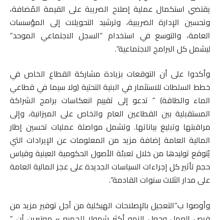
يقتضي استكمال عملية إصلاح الضريبة على القيمة المُضافة،
وتحسين الإدارة الضريبية، وترشيد التحويلات إلى المؤسسات
العامة، والتوسع في استخدام “السجل الاجتماعي الموحد”
ليشمل كل البرامج الاجتماعية”.
وأكدوا على أن التوقعات بزيادة مشاركة القطاع الخاص في
خطط السلطات للاستثمار في البنية التحتية (ولا سيما في قطاعي
الماء والطاقة) ” تدعو إلى تقييم انعكاسات برامج الشراكة
المستقبلية بين القطاعين العام والخاص على الميزانية، وإلى
مراقبتها وتبليغ بياناتها. وتشمل مواصلة عمليات تحسين إطار
المالية العامة إضافة مزيد من المعلومات عن الإيرادات التي
يُتوقع توليدها من خلال تعبئة الأصول الحكومية العينية وقياس
حجم تأثير كل إجراءات السياسات الجديدة على عجز المالية العامة
على مدار الثلاث سنوات القادمة”.
وأوصوا ب”التعجيل بالإصلاحات الهيكلية من أجل توفير مزيد من
فرص العمل وجعل النمو أكثر شمولا للجميع » معتبرين أن ”