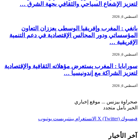
لتعزيز الإشعاع السياحي والثقافي بجهة الشرق …
أغسطس 6, 2026
بانغي : المغرب وإفريقيا الوسطى يعززان التعاون
المؤسساتي ودور المجالس الإقتصادية في دعم التنمية
الإفريقية …
أغسطس 6, 2026
سورابايا : المغرب يستعرض مؤهلاته الثقافية والإقتصادية
لتعزيز الشراكة مع إندونيسيا …
أغسطس 6, 2026
صحراوة بيزنس ... موقع إخباري
الخبر بأمل متجدد
فيسبوك
X (Twitter)
الانستغرام
بينتيريست
يوتيوب
آخر الأخبار