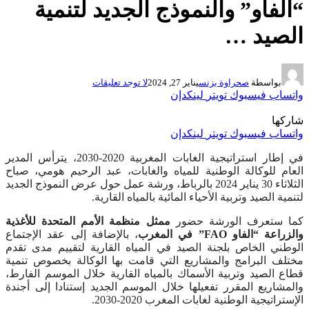
“الفاو” والنموذج الجديد لتنمية
الصيد …
بواسطة
صحراوة بزنس
يناير 27, 2024
لا توجد تعليقات
واتساب
فيسبوك
تويتر
لينكدإن
شاركها
واتساب
فيسبوك
تويتر
لينكدإن
في إطار استراتيجية الغابات المغربية 2020-2030، يترأس المدير
العام للوكالة الوطنية للمياه والغابات، عبد الرحيم هومي، صباح
الثلاثاء 30 يناير 2024 بالرباط، ورشة عمل حول عرض النموذج الجديد
لتنمية الصيد وتربية الأحياء المائية بالمياه القارية.
كما ستعرف الورشة حضور
ممثل منظمة الأمم المتحدة للأغذية
والزراعة “الفاو FAO” في المغرب
، بالإضافة إلى عقد الإجتماع
الوطني الخاص بلجنة الصيد في المياه القارية لتقييم مدى تقدم
مختلف البرامج والمشاريع التي قامت بها الوكالة بخصوص تنمية
قطاع الصيد وتربية الأسماك بالمياه القارية خلال الموسم الفارط،
والمشاريع المقرر تفعيلها خلال الموسم الجديد إستنادا إلى أجندة
الإستراتيجية الوطنية لغابات المغرب 2020-2030.