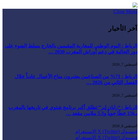
Close Menu
آخر الأخبار
الرباط : اليوم الوطني للمغاربة المقيمين بالخارج يسلط الضوء على
دور الجالية في دعم أوراش المغرب 2030 …
أغسطس 7, 2026
الرباط : 71% من الصناعيين يعتبرون مناخ الأعمال عادياً خلال
الفصل الثاني من 2026 …
أغسطس 7, 2026
الرباط : “رايان إير” تطلق أكبر برنامج شتوي في تاريخها بالمغرب
بـ156 خطًا جوياً و5.3 ملايين مقعد …
أغسطس 6, 2026
فيسبوك
X (Twitter)
الانستغرام
فيسبوك
X (Twitter)
الانستغرام