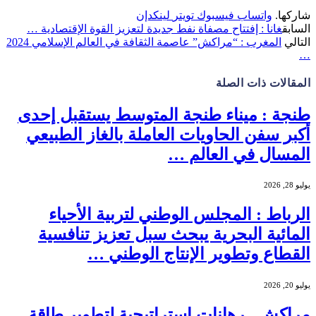
شاركها.
واتساب
فيسبوك
تويتر
لينكدإن
السابق
غانا : إفتتاح مصفاة نفط جديدة لتعزيز القوة الإقتصادية …
التالي
المغرب : “مراكش” عاصمة الثقافة في العالم الإسلامي 2024
…
المقالات
ذات الصلة
طنجة : ميناء طنجة المتوسط يستقبل إحدى
أكبر سفن الحاويات العاملة بالغاز الطبيعي
المسال في العالم …
يوليو 28, 2026
الرباط : المجلس الوطني لتربية الأحياء
المائية البحرية يبحث سبل تعزيز تنافسية
القطاع وتطوير الإنتاج الوطني …
يوليو 20, 2026
مراكش.. رهانات إستراتيجية لتطوير طاقة