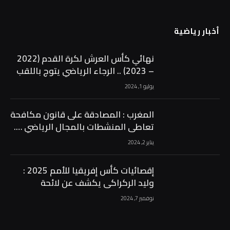
أخبار رياضية
نهائي كأس العرش لكرة القدم (2022
– 2023) .. الرجاء الرياضي يتوج باللقب
بفوزه على الجيش الملكي (2-1)
يوليو 1, 2024
المغرب : المصادقة على قانون مكافحة
تعاطي المنشطات بالمجال الرياضي ….
يناير 2, 2024
إقصائيات كأس إفريقيا للأمم 2025 :
وليد الركراكي يكشف عن لائحة
المنتخب الوطني لمواجهتي الغابون
نوفمبر 7, 2024
وليسوتو …