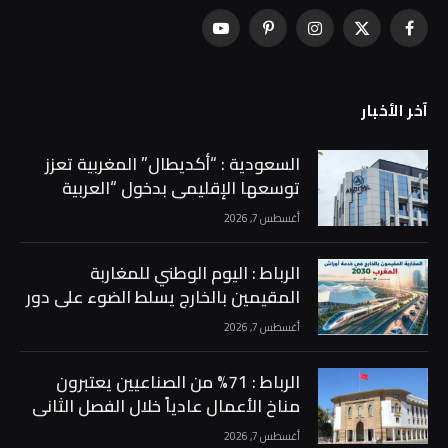
فيسبوك
X
الانستغرام
بينتيريست
يوتيوب
(Twitter)
آخر الأخبار
السعودية : “أكديطال” المغربية تعزز
توسعها الإقليمي بدخول “العربية
للاستثمار” إلى رأسمالها بحصة 15% …
أغسطس 7, 2026
الرباط : اليوم الوطني للمغاربة
المقيمين بالخارج يسلط الضوء على دور
الجالية في دعم أوراش المغرب 2030 …
أغسطس 7, 2026
الرباط : 71% من الصناعيين يعتبرون
مناخ الأعمال عادياً خلال الفصل الثاني
من 2026 …
أغسطس 7, 2026