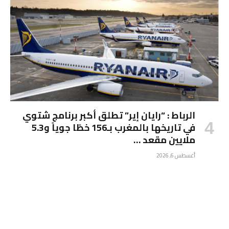
الرباط : “رايان إير” تطلق أكبر برنامج شتوي
في تاريخها بالمغرب بـ156 خطًا جوياً و5.3
ملايين مقعد …
أغسطس 6, 2026