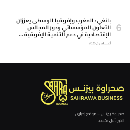
بانغي : المغرب وإفريقيا الوسطى يعززان
التعاون المؤسساتي ودور المجالس
الإقتصادية في دعم التنمية الإفريقية …
أغسطس 6, 2026
صحراوة بيزنس ... موقع إخباري
الخبر بأمل متجدد