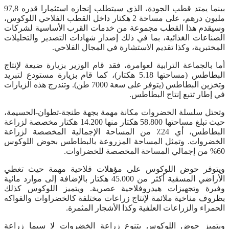
بينما يمتد قطب الجودة، الذي سيتطلب إنجازه استثمارا قدره 97,8
مليون درهم، على مساحة 2 هكتار داخل القطب الفلاحي اللوكوس،
وسيقدم هذا القطب مجموعة من خدمات القرب الأساسية لشركات
الصناعات الغذائية، بما في ذلك إصدار شهادات التصدير والتحليلات
المختبرية، وكذا تقديم الاستشارة في المجال الفلاحي.
أما بالجماعة الترابية لعوامرة، فقد قام الوزير بزيارة ضيعة لإنتاج
البطاطس (مساحتها 5.18 هكتار)، كما قام بزيارة مستودع لتبريد
وتخزين البطاطس (يتوفر على سعة 7000 طن). وتندرج هذه الزيارات
في إطار تتبع إنتاج البطاطس.
وتحتل سلسلة الخضروات مكانة مهمة بجهة طنجة-تطوان-الحسيمة،
حيث تبلغ مساحتها 58.800 هكتار منها 14.200 هكتار مخصصة لزراعة
البطاطس، أي 24٪ من المساحة الإجمالية المخصصة لزراعة
الخضروات. وتمثل المساحة المزروعة بالبطاطس بحوض اللوكوس
60% من إجمالي المساحة المخصصة للخضراوات.
ويتوفر حوض اللوكوس على مؤهلات فلاحية مهمة حيث تغطي
الأراضي المسقية أكثر من 45.000 هكتار بالإضافة إلى موارد مائية
وفيرة وتجهيزات هيدروفلاحية عصرية. ويتميز اللوكوس كذلك
بظروف مناخية ملائمة لإنتاج زراعات مختلفة كالخضراوات والفواكه
الحمراء والزراعات العلفية وكذا الأشجار المثمرة.
ويتميز حوض اللوكوس بتنوع زراعة الخضروات لا سيما زراعة