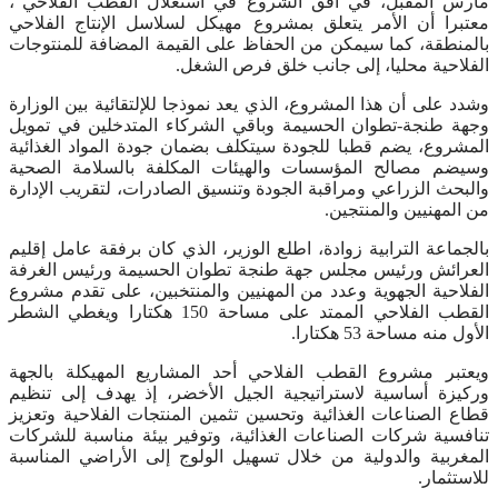
مارس المقبل، في أفق الشروع في استغلال القطب الفلاحي”،
معتبرا أن الأمر يتعلق بمشروع مهيكل لسلاسل الإنتاج الفلاحي
بالمنطقة، كما سيمكن من الحفاظ على القيمة المضافة للمنتوجات
الفلاحية محليا، إلى جانب خلق فرص الشغل.
وشدد على أن هذا المشروع، الذي يعد نموذجا للإلتقائية بين الوزارة
وجهة طنجة-تطوان الحسيمة وباقي الشركاء المتدخلين في تمويل
المشروع، يضم قطبا للجودة سيتكلف بضمان جودة المواد الغذائية
وسيضم مصالح المؤسسات والهيئات المكلفة بالسلامة الصحية
والبحث الزراعي ومراقبة الجودة وتنسيق الصادرات، لتقريب الإدارة
من المهنيين والمنتجين.
بالجماعة الترابية زوادة، اطلع الوزير، الذي كان برفقة عامل إقليم
العرائش ورئيس مجلس جهة طنجة تطوان الحسيمة ورئيس الغرفة
الفلاحية الجهوية وعدد من المهنيين والمنتخبين، على تقدم مشروع
القطب الفلاحي الممتد على مساحة 150 هكتارا ويغطي الشطر
الأول منه مساحة 53 هكتارا.
ويعتبر مشروع القطب الفلاحي أحد المشاريع المهيكلة بالجهة
وركيزة أساسية لاستراتيجية الجيل الأخضر، إذ يهدف إلى تنظيم
قطاع الصناعات الغذائية وتحسين تثمين المنتجات الفلاحية وتعزيز
تنافسية شركات الصناعات الغذائية، وتوفير بيئة مناسبة للشركات
المغربية والدولية من خلال تسهيل الولوج إلى الأراضي المناسبة
للاستثمار.