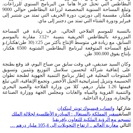
البطاطس التي تحتل جزءا هاما من البرنامج السنوي للزراعات.
وتبلغ المساحة السنوية المخصصة لزراعة البطاطس حوالي 9000
هكتار، مقسمة إلى دورتين، دورة الخريف التي تمتد من شتنبر إلى
فبراير ودورة الشتاء التي تمتد من دجنبر إلى ماي.
بالنسبة للموسم الفلاحي الحالي، عرف زيادة في المساحة
المزروعة بالبطاطس الخريفية بنسبة +12٪ مقارنة بالموسم
السابق، مع زيادة في متوسط الإنتاج بأكثر من 25٪ (30 طن/هكتار).و
تبلغ المساحة المتوقعة لبرنامج البطاطس الشتوية 6500 هكتار،
بإنتاج يفوق 300.000 طن.
وكان السيد صديقي، في وقت سابق من صباح اليوم، قد وقع بطنجة
على إتفاقية شراكة لتحسين سلاسل التوزيع وتثمين وتسويق
المنتوجات المحلية في إطار برنامج التنمية الجهوية لطنجة تطوان
الحسيمة وتنزيل إستراتيجية الجيل الأخضر. وتجمع الإتفاقية، التي تبلغ
قيمتها 1.26 مليار درهم، كلا من وزارة الفلاحة والصيد البحري
والتنمية القروية والمياه والغابات ومجلس الجهة ووزارة الصناعة
والتجارة، ووزارة الداخلية.
شاركها.
واتساب
فيسبوك
تويتر
لينكدإن
السابق
سفير المملكة بالسنغال : المبادرة الأطلسية لجلالة الملك
تنسجم مع الرؤية الملكية للتعاون بإفريقيا
التالي
مغاربة العالم .. إرتفاع التحويلات إلى 105,4 مليار درهم …