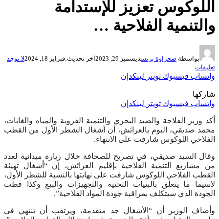
اللوكوس تعزيز للإستدامة
والتنمية الفلاحية …
بواسطة
صحراوة بزنس
ديسمبر 29, 2023
آخر تحديث:
فبراير 18, 2024
لا توجد
تعليقات
واتساب
فيسبوك
تويتر
لينكدإن
شاركها
واتساب
فيسبوك
تويتر
لينكدإن
أكد وزير الفلاحة والصيد البحري والتنمية القروية والمياه والغابات،
محمد صديقي، اليوم بالعرائش، أن أشغال الشطر الأول من القطب
الفلاحي اللوكوس شارفت على الانتهاء.
وقال السيد صديقي، في تصريح للصحافة خلال زيارة ميدانية لعدد
من مشاريع التنمية الفلاحية بإقليم العرائش، إن “أشغال تهيئة
القطب الفلاحي اللوكوس شارفت على نهايتها بالنسبة للشطر الأول،
لاسيما ما يتعلق بالبنيات التحتية والتجهيزات والبيع وكذا قطب
الجودة الذي سيتكلف بمراقبة جودة المواد الفلاحية”.
وأضاف الوزير أن “الأشغال جد متقدمة، ويرتقب أن تنتهي في