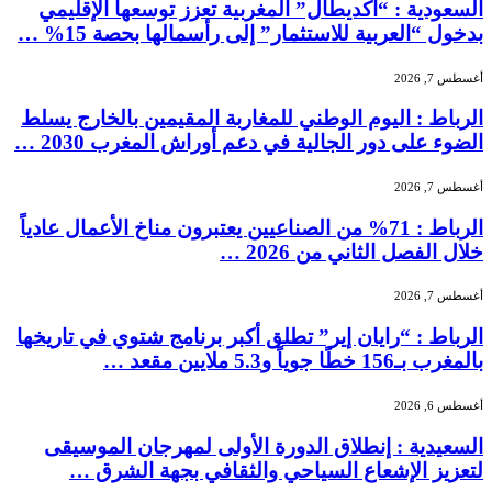
السعودية : “أكديطال” المغربية تعزز توسعها الإقليمي
بدخول “العربية للاستثمار” إلى رأسمالها بحصة 15% …
أغسطس 7, 2026
الرباط : اليوم الوطني للمغاربة المقيمين بالخارج يسلط
الضوء على دور الجالية في دعم أوراش المغرب 2030 …
أغسطس 7, 2026
الرباط : 71% من الصناعيين يعتبرون مناخ الأعمال عادياً
خلال الفصل الثاني من 2026 …
أغسطس 7, 2026
الرباط : “رايان إير” تطلق أكبر برنامج شتوي في تاريخها
بالمغرب بـ156 خطًا جوياً و5.3 ملايين مقعد …
أغسطس 6, 2026
السعيدية : إنطلاق الدورة الأولى لمهرجان الموسيقى
لتعزيز الإشعاع السياحي والثقافي بجهة الشرق …