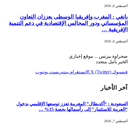
أغسطس 6, 2026
بانغي : المغرب وإفريقيا الوسطى يعززان التعاون
المؤسساتي ودور المجالس الإقتصادية في دعم التنمية
الإفريقية …
أغسطس 6, 2026
صحراوة بيزنس ... موقع إخباري
الخبر بأمل متجدد
فيسبوك
X (Twitter)
الانستغرام
بينتيريست
يوتيوب
آخر الأخبار
السعودية : “أكديطال” المغربية تعزز توسعها الإقليمي بدخول
“العربية للاستثمار” إلى رأسمالها بحصة 15% …
أغسطس 7, 2026