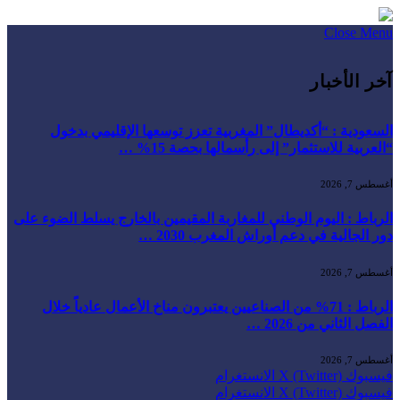
Close Menu
آخر الأخبار
السعودية : “أكديطال” المغربية تعزز توسعها الإقليمي بدخول
“العربية للاستثمار” إلى رأسمالها بحصة 15% …
أغسطس 7, 2026
الرباط : اليوم الوطني للمغاربة المقيمين بالخارج يسلط الضوء على
دور الجالية في دعم أوراش المغرب 2030 …
أغسطس 7, 2026
الرباط : 71% من الصناعيين يعتبرون مناخ الأعمال عادياً خلال
الفصل الثاني من 2026 …
أغسطس 7, 2026
فيسبوك
X (Twitter)
الانستغرام
فيسبوك
X (Twitter)
الانستغرام