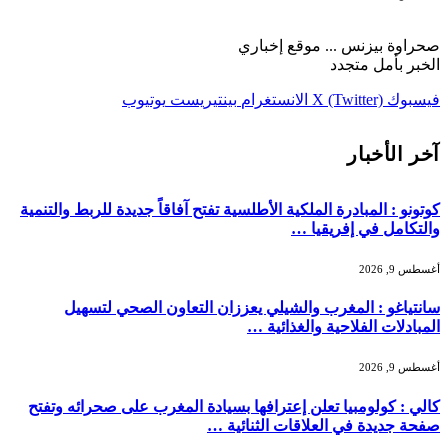
صحراوة بيزنس ... موقع إخباري
الخبر بأمل متجدد
فيسبوك
X (Twitter)
الانستغرام
بينتيريست
يوتيوب
آخر الأخبار
كوتونو : المبادرة الملكية الأطلسية تفتح آفاقاً جديدة للربط والتنمية
والتكامل في إفريقيا …
أغسطس 9, 2026
سانتياغو : المغرب والشيلي يعززان التعاون الصحي لتسهيل
المبادلات الفلاحية والغذائية …
أغسطس 9, 2026
كالي : كولومبيا تعلن إعترافها بسيادة المغرب على صحرائه وتفتح
صفحة جديدة في العلاقات الثنائية …