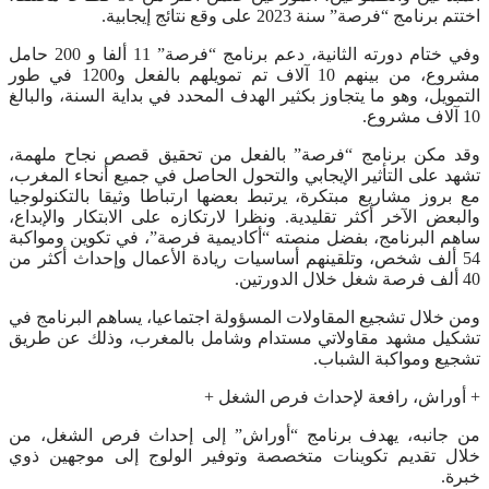
اختتم برنامج “فرصة” سنة 2023 على وقع نتائج إيجابية.
وفي ختام دورته الثانية، دعم برنامج “فرصة” 11 ألفا و 200 حامل
مشروع، من بينهم 10 آلاف تم تمويلهم بالفعل و1200 في طور
التمويل، وهو ما يتجاوز بكثير الهدف المحدد في بداية السنة، والبالغ
10 آلاف مشروع.
وقد مكن برنامج “فرصة” بالفعل من تحقيق قصص نجاح ملهمة،
تشهد على التأثير الإيجابي والتحول الحاصل في جميع أنحاء المغرب،
مع بروز مشاريع مبتكرة، يرتبط بعضها ارتباطا وثيقا بالتكنولوجيا
والبعض الآخر أكثر تقليدية. ونظرا لارتكازه على الابتكار والإبداع،
ساهم البرنامج، بفضل منصته “أكاديمية فرصة”، في تكوين ومواكبة
54 ألف شخص، وتلقينهم أساسيات ريادة الأعمال وإحداث أكثر من
40 ألف فرصة شغل خلال الدورتين.
ومن خلال تشجيع المقاولات المسؤولة اجتماعيا، يساهم البرنامج في
تشكيل مشهد مقاولاتي مستدام وشامل بالمغرب، وذلك عن طريق
تشجيع ومواكبة الشباب.
+ أوراش، رافعة لإحداث فرص الشغل +
من جانبه، يهدف برنامج “أوراش” إلى إحداث فرص الشغل، من
خلال تقديم تكوينات متخصصة وتوفير الولوج إلى موجهين ذوي
خبرة.