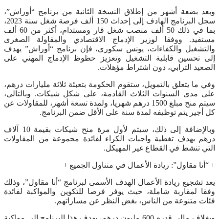
وبعد بضعة أشهر من إطلاق النسخة الثانية من برنامج “أوراش”،
سجل البرنامج الهادف إلى إحداث 150 ألف فرصة شغل سنة 2023،
بما في ذلك 50 ألف منصب شغل قار ومستدام، أكثر من 60 ألف
مستفيد. ووفقا لوزير الإدماج الاقتصادي والمقاولة الصغرى
والتشغيل والكفاءات، يونس سكوري، فإن برنامج “أوراش” يهدف
إلى تحسين قابلية التشغيل وتعزيز حظوظ الإدماج المهني على
الصعيد الترابي، دون اشتراط مؤهلات.
وفي ما يتعلق بالتمويل، ستقوم الحكومة بتعبئة ثلاثة مليارات درهم،
على مدى السنوات الثلاث القادمة، على شكل شيكات. وبالتالي،
سيتم منح مبلغ 1500 درهم شهريا، ولمدة تسعة أشهر، للمقاولات عن
كل أجير يتم توظيفه لمدة سنة على الأقل ضمن البرنامج.
وبالإضافة إلى ذلك، سيتم لأول مرة منح شيكات بقيمة 10 آلاف
درهم بهدف تغطية واجبات الكراء لفائدة مجموعة من المقاولات
التي تنشط في القطاع غير المهيكل.
+ “أنا مقاول”: ريادة الأعمال في متناول الجميع +
يعد تشجيع ريادة الأعمال الهدف الأسمى لبرنامج “أنا مقاول”، وذلك
وفقا لمقاربة شاملة، حيث يوفر فرصا للتكوين والمواكبة لفائدة
فئات متنوعة من الناس، بغض النظر عن مساراتهم.
وبغلاف مالي قدره 600 مليون درهم، يهدف هذا البرنامج إلى مواكبة