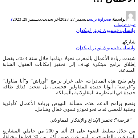
بواسطة
صحراوة بزنس
ديسمبر 27, 2023
آخر تحديث:
ديسمبر 29, 2023
لا
توجد تعليقات
واتساب
فيسبوك
تويتر
لينكدإن
شاركها
واتساب
فيسبوك
تويتر
لينكدإن
شهدت ريادة الأعمال بالمغرب تحولا ديناميا خلال سنة 2023، بفضل
إطلاق برامج مبتكرة تهدف إلى تحفيز إمكانات العقول الشابة
المبدعة.
ولم تفتح هذه المبادرات، على غرار برامج “أوراش” و”أنا مقاول”
و”فرصة”، أبوابا جديدة للمقاولين فحسب، بل ضخت كذلك طاقة
جديدة في المنظومة المقاولاتية بالمملكة.
وتضع برامج الدعم هذه، مسألة النهوض بريادة الأعمال كأولوية
وطنية للمضي قدما نحو نموذج تنموي فعال وشامل.
+ “فرصة”: تحفيز الإبداع والإبتكار المقاولاتي +
من خلال تسليط الضوء على 21 ألفا و 200 من حاملي المشاريع
المبدعين والطموحين، الموزعين ضمن أكثر من 30 قطاعا مختلفا،