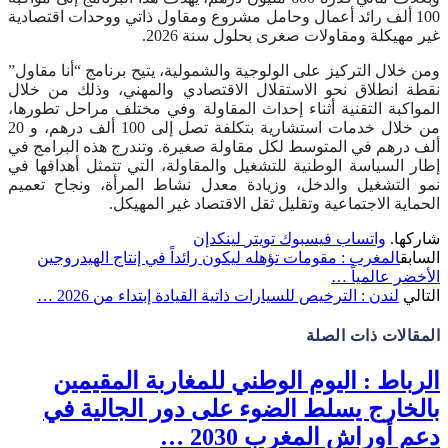
100 ألف رائد أعمال وحامل مشروع ومقاول ذاتي ووحدات اقتصادية
غير مهيكلة ومقاولات صغرى بحلول سنة 2026.
ومن خلال التركيز على الولوجية والشمولية، يتيح برنامج “أنا مقاول”
نقطة انطلاق نحو الاستقلال الاقتصادي والمهني، وذلك من خلال
المواكبة التقنية أثناء إحداث المقاولة وفي مختلف مراحل تطورها،
من خلال خدمات استشارية بتكلفة تصل إلى 100 ألف درهم، و 20
ألف درهم في المتوسط لكل مقاولة صغيرة. وتندرج هذه البرامج في
إطار السياسة الوطنية للتشغيل والمقاولة، التي تتمثل أهدافها في
نمو التشغيل والدخل، وزيادة معدل نشاط المرأة، ونجاح تعميم
الحماية الاجتماعية وتقليل ثقل الاقتصاد غير المهيكل.
شاركها.
واتساب
فيسبوك
تويتر
لينكدإن
السابق
المغرب : مقومات تؤهله ليكون رائداً في إنتاج الهيدروجين
الأخضر عالمياً …
التالي
لندن : الترخيص للسيارات ذاتية القيادة إبتداء من 2026 …
المقالات
ذات الصلة
الرباط : اليوم الوطني للمغاربة المقيمين
بالخارج يسلط الضوء على دور الجالية في
دعم أوراش المغرب 2030 …