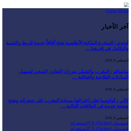
Close Menu
آخر الأخبار
كوتونو : المبادرة الملكية الأطلسية تفتح آفاقاً جديدة للربط والتنمية
والتكامل في إفريقيا …
أغسطس 9, 2026
سانتياغو : المغرب والشيلي يعززان التعاون الصحي لتسهيل
المبادلات الفلاحية والغذائية …
أغسطس 9, 2026
كالي : كولومبيا تعلن إعترافها بسيادة المغرب على صحرائه وتفتح
صفحة جديدة في العلاقات الثنائية …
أغسطس 8, 2026
فيسبوك
X (Twitter)
الانستغرام
فيسبوك
X (Twitter)
الانستغرام