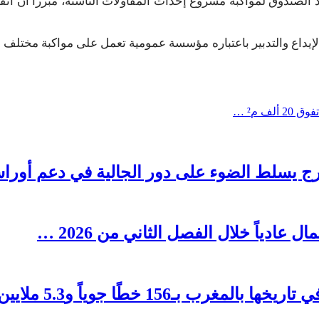
اد الصندوق لمواكبة مشروع إحداث المقاولات الناشئة، مبرزا أن ا
لإيداع والتدبير باعتباره مؤسسة عمومية تعمل على مواكبة مختلف ا
 م² …
رج يسلط الضوء على دور الجالية في دعم أوراش ال
1 خطًا جوياً و5.3 ملايين مقعد …