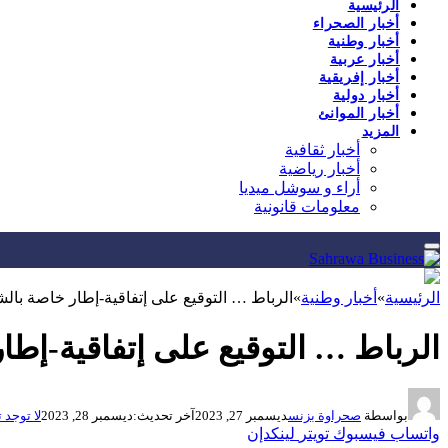
الرئيسية
أخبار الصحراء
أخبار وطنية
أخبار عربية
أخبار إفريقية
أخبار دولية
أخبار الموانئ
المزيد
أخبار ثقافية
أخبار رياضية
أراء و سوشل ميديا
معلومات قانونية
الرئيسية
»
أخبار وطنية
»
الرباط … التوقيع على إتفاقية-إطار خاصة بال
الرباط … التوقيع على إتفاقية-إط
بواسطة
صحراوة بزنس
ديسمبر 27, 2023
آخر تحديث:
ديسمبر 28, 2023
لا توجد 
واتساب
فيسبوك
تويتر
لينكدإن