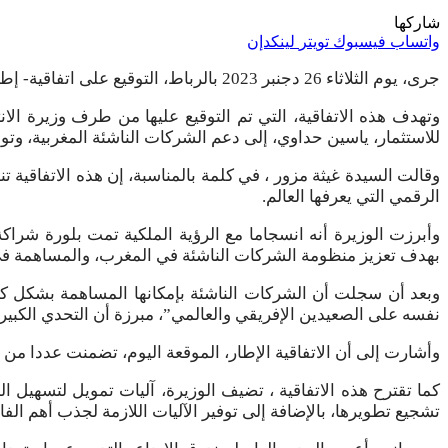
شاركها
واتساب
فيسبوك
تويتر
لينكدإن
جرى، يوم الثلاثاء 26 دجنبر 2023 بالرباط، التوقيع على اتفاقية- إطار تتعلق بتنظيم وتنفيذ عرض الدعم والتمويل الخاص بالشركات الناشئة.
وتهدف هذه الاتفاقية، التي تم التوقيع عليها من طرف وزيرة الانتق
للاستثمار، ياسين حداوي، إلى دعم الشركات الناشئة المغربية، وتو
وقالت السيدة غيثة مزور ، في كلمة بالمناسبة، إن هذه الاتفاقية
الرقمي التي يعرفها العالم.
وأبرزت الوزيرة أنه انسجاما مع الرؤية الملكية تمت بلورة شرا
بهدف تعزيز منظومة الشركات الناشئة في المغرب، والمساهمة في ت
وبعد أن سجلت أن الشركات الناشئة بإمكانها المساهمة بشكل ك
نفسه على الصعيدين الإفريقي والعالمي”، مبرزة أن التحدي الكبير 
وأشارت إلى أن الاتفاقية الإطار، الموقعة اليوم، تضمنت عددا من 
كما تقترح هذه الاتفاقية ، تضيف الوزيرة، آليات تمويل لتسهي
تشجيع تطويرها، بالإضافة إلى توفير الآليات اللازمة لجذب أهم الفا