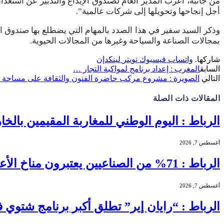
من جانبه، أعرب المدير العام لصندوق الإيداع والتدبير عن استعد
أجل إنجاحها وتحويلها إلى شركات عالمية”.
وذكر السيد سفير في هذا الصدد بالمهام التي يضطلع بها صندوق ا
بمجالات الصناعة والسياحة وغيرها من المجالات الحيوية.
شاركها.
واتساب
فيسبوك
تويتر
لينكدإن
السابق
المغرب : إعداد برنامج لمواكبة التجار …
التالي
الصويرة : مشروع مركب حاضرة الفنون والثقافة على مساحة تفوق 20 ألف
المقالات
ذات الصلة
الرباط : اليوم الوطني للمغاربة المقيمين بالخا
أغسطس 7, 2026
الرباط : 71% من الصناعيين يعتبرون مناخ الأعمال عادياً خلال الفصل الثاني من 2026 …
أغسطس 7, 2026
الرباط : “رايان إير” تطلق أكبر برنامج شتوي في تاريخها بالمغرب بـ56