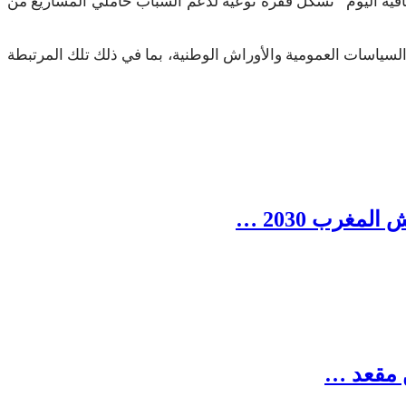
تفاقية اليوم “تشكل قفزة نوعية لدعم الشباب حاملي المشاريع من
لسياسات العمومية والأوراش الوطنية، بما في ذلك تلك المرتبطة
مغرب 2030 …