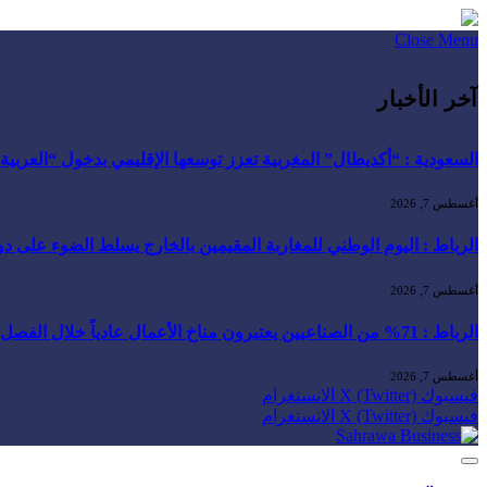
Close Menu
آخر الأخبار
السعودية : “أكديطال” المغربية تعزز توسعها الإقليمي بدخول “العربية للا
أغسطس 7, 2026
الرباط : اليوم الوطني للمغاربة المقيمين بالخارج يسلط الضوء على دور ا
أغسطس 7, 2026
الرباط : 71% من الصناعيين يعتبرون مناخ الأعمال عادياً خلال الفصل الثاني من 2026 …
أغسطس 7, 2026
فيسبوك
X (Twitter)
الانستغرام
فيسبوك
X (Twitter)
الانستغرام