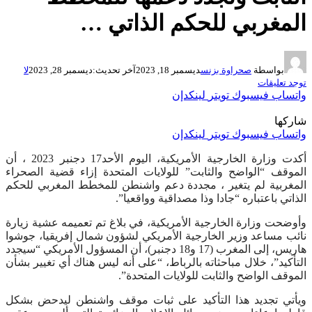
المغربي للحكم الذاتي …
بواسطة
صحراوة بزنس
ديسمبر 18, 2023
آخر تحديث:
ديسمبر 28, 2023
لا
توجد تعليقات
واتساب
فيسبوك
تويتر
لينكدإن
شاركها
واتساب
فيسبوك
تويتر
لينكدإن
أكدت وزارة الخارجية الأمريكية، اليوم الأحد17 دجنبر 2023 ، أن
الموقف “الواضح والثابت” للولايات المتحدة إزاء قضية الصحراء
المغربية لم يتغير ، مجددة دعم واشنطن للمخطط المغربي للحكم
الذاتي باعتباره “جادا وذا مصداقية وواقعيا”.
وأوضحت وزارة الخارجية الأمريكية، في بلاغ تم تعميمه عشية زيارة
نائب مساعد وزير الخارجية الأمريكي لشؤون شمال إفريقيا، جوشوا
هاريس، إلى المغرب (17 و18 دجنبر)، أن المسؤول الأمريكي “سيجدد
التأكيد”، خلال مباحثاته بالرباط، “على أنه ليس هناك أي تغيير بشأن
الموقف الواضح والثابت للولايات المتحدة”.
ويأتي تجديد هذا التأكيد على ثبات موقف واشنطن ليدحض بشكل