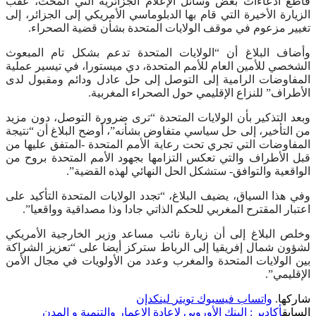
قاطع ادعاءات بعض وسائل الإعلام الجزائرية التي ألمحت، عقب
الزيارة الأخيرة التي قام بها الدبلوماسي الأمريكي إلى الجزائر، إلى
تغيير مزعوم في موقف الولايات المتحدة بشأن قضية الصحراء.
وأضاف البلاغ أن “الولايات المتحدة تدعم بشكل تام المبعوث
الشخصي للأمين العام للأمم المتحدة، دي ميستورا، في تيسير عملية
المفاوضات الرامية إلى التوصل إلى حل عادل ودائم ومقبول لدى
الأطراف” للنزاع الإقليمي حول الصحراء المغربية.
وبعد التذكير بأن الولايات المتحدة “ترى ضرورة التوصل، دون مزيد
من التأخير، إلى حل سياسي متفاوض بشأنه”، أوضح البلاغ أن “نتيجة
المفاوضات التي تجري تحت رعاية الأمم المتحدة -المتفق عليها من
قبل الأطراف والتي تعكس التزامها بجهود الأمم المتحدة بروح من
الواقعية والتوافق- ستشكل الحل النهائي لهذه القضية”.
وفي هذا السياق، يضيف البلاغ، “تجدد الولايات المتحدة التأكيد على
اعتبار المقترح المغربي للحكم الذاتي جادا وذا مصداقية وواقعيا”.
وخلص البلاغ إلى أن زيارة نائب مساعد وزير الخارجية الأمريكي
لشؤون شمال إفريقيا إلى الرباط ستركز أيضا على “تعزيز الشراكة
بين الولايات المتحدة والمغرب وعدد من الأولويات في مجال الأمن
الإقليمي”.
شاركها.
واتساب
فيسبوك
تويتر
لينكدإن
السابق
أكادير : البنك الأوروبي لإعادة الإعمار والتنمية و المدن