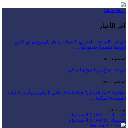
Close Menu
آخر الأخبار
الرباط : المنتخب المغربي للسيدات يتأهل إلى ربع نهائي كأس
إفريقيا متصدراً مجموعته …
أغسطس 3, 2026
الرباط : بلاغ من الديوان الملكي …
أغسطس 1, 2026
تطوان : “عيد العرش” جلالة الملك يتلقى التهاني من أسرة القوات
المسلحة الملكية …
يوليو 31, 2026
فيسبوك
X (Twitter)
الانستغرام
فيسبوك
X (Twitter)
الانستغرام