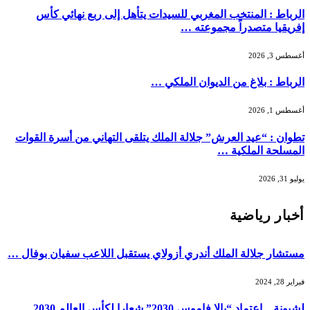
الرباط : المنتخب المغربي للسيدات يتأهل إلى ربع نهائي كأس
إفريقيا متصدراً مجموعته …
أغسطس 3, 2026
الرباط : بلاغ من الديوان الملكي …
أغسطس 1, 2026
تطوان : “عيد العرش” جلالة الملك يتلقى التهاني من أسرة القوات
المسلحة الملكية …
يوليو 31, 2026
أخبار رياضية
مستشار جلالة الملك أندري أزولاي يستقبل اللاعب سفيان بوفال …
فبراير 28, 2024
لشبونة…إعتماد “يالا فاموس 2030” شعارا لكأس العالم 2030…