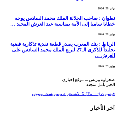
يوليو 30, 2026
تطوان : صاحب الجلالة الملك محمد السادس يوجه
خطابا ساميا إلى الأمة بمناسبة عيد العرش المجيد …
يوليو 29, 2026
الرباط : بنك المغرب يصدر قطعة نقدية تذكارية فضية
تخليداً للذكرى الـ27 لتربع الملك محمد السادس على
العرش …
يوليو 29, 2026
صحراوة بيزنس ... موقع إخباري
الخبر بأمل متجدد
فيسبوك
X (Twitter)
الانستغرام
بينتيريست
يوتيوب
آخر الأخبار