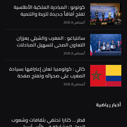
كوتونو : المبادرة الملكية الأطلسية
تفتح آفاقاً جديدة للربط والتنمية
والتكامل في إفريقيا …
أغسطس 9, 2026
سانتياغو : المغرب والشيلي يعززان
التعاون الصحي لتسهيل المبادلات
الفلاحية والغذائية …
أغسطس 9, 2026
كالي : كولومبيا تعلن إعترافها بسيادة
المغرب على صحرائه وتفتح صفحة
جديدة في العلاقات الثنائية …
أغسطس 8, 2026
أخبار رياضية
قطر … كتارا تحتفي بثقافات وشعوب
الدول المشاركة في كأس آسيا …