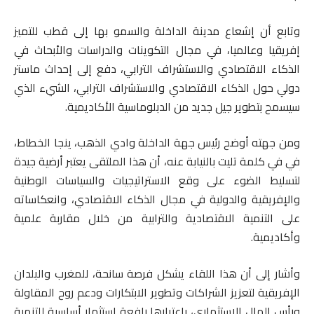
وتابع أن إشعاع مدينة الداخلة والسمو بها إلى قطب للتميز
إفريقيا وعالميا، في مجال التكوينات والدراسات والأبحاث في
الذكاء الاقتصادي والاستشراف الترابي، دفع إلى إحداث ماستر
دولي حول الذكاء الاقتصادي والاستشراف الترابي، الشيء الذي
سيسمح بتطوير جيل جديد من الدبلوماسية الأكاديمية.
ومن جهته أوضح رئيس جهة الداخلة وادي الذهب، ينجا الخطاط،
في في كلمة تليت بالنيابة عنه، أن هذا الملتقى يعتبر أرضية جيدة
لتسليط الضوء على وقع الاستراتيجيات والسياسات الوطنية
والإفريقية والدولية في مجال الذكاء الاقتصادي، وانعكاساته
على التنمية الاقتصادية والترابية من خلال مقاربة علمية
وأكاديمية.
وأشار إلى أن هذا اللقاء يشكل فرصة سانحة، للمغرب والبلدان
الإفريقية لتعزيز الشراكات وتطوير الابتكارات ودعم روح المقاولة
ورأس المال الاستثماري، باعتبارها رافعة استثمار أساسية للتنمية