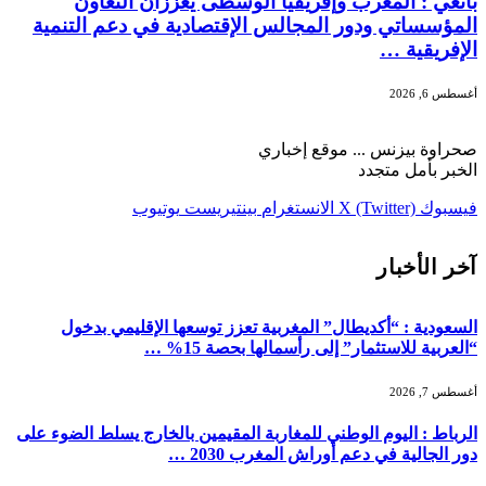
بانغي : المغرب وإفريقيا الوسطى يعززان التعاون
المؤسساتي ودور المجالس الإقتصادية في دعم التنمية
الإفريقية …
أغسطس 6, 2026
صحراوة بيزنس ... موقع إخباري
الخبر بأمل متجدد
فيسبوك
X (Twitter)
الانستغرام
بينتيريست
يوتيوب
آخر الأخبار
السعودية : “أكديطال” المغربية تعزز توسعها الإقليمي بدخول
“العربية للاستثمار” إلى رأسمالها بحصة 15% …
أغسطس 7, 2026
الرباط : اليوم الوطني للمغاربة المقيمين بالخارج يسلط الضوء على
دور الجالية في دعم أوراش المغرب 2030 …