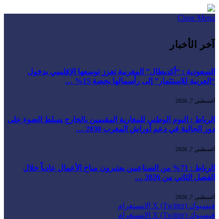
Close Menu
آخر الأخبار
السعودية : “أكديطال” المغربية تعزز توسعها الإقليمي بدخول
“العربية للاستثمار” إلى رأسمالها بحصة 15% …
أغسطس 7, 2026
الرباط : اليوم الوطني للمغاربة المقيمين بالخارج يسلط الضوء على
دور الجالية في دعم أوراش المغرب 2030 …
أغسطس 7, 2026
الرباط : 71% من الصناعيين يعتبرون مناخ الأعمال عادياً خلال
الفصل الثاني من 2026 …
أغسطس 7, 2026
فيسبوك
X (Twitter)
الانستغرام
فيسبوك
X (Twitter)
الانستغرام