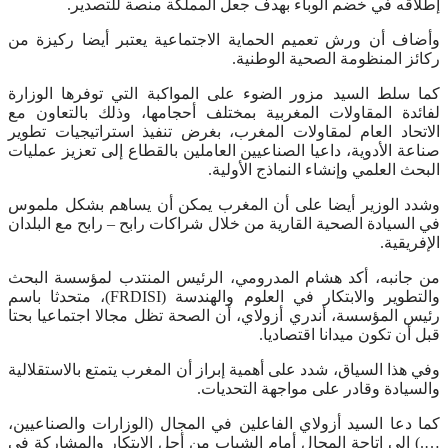
إطلاقه في خضم الوباء بهدف جعل المملكة منصة للتصدير.
وأضاف أن ورش تعميم الحماية الاجتماعية يعتبر أيضا ركيزة من
ركائز المنظومة الصحية الوطنية.
كما سلط السيد مزور الضوء على المواكبة التي توفرها الوزارة
لفائدة المقاولات المغربية بمختلف أحجامها، وذلك بالتعاون مع
الاتحاد العام لمقاولات المغرب، بغرض تنفيذ استراتيجيات تطوير
صناعة الأدوية، داعيا الصناعيين العاملين بالقطاع إلى تعزيز عمليات
البحث العلمي وإنشاء النماذج الأولية.
وشدد الوزير أيضا على أن المغرب يمكن أن يساهم بشكل ملموس
في السيادة الصحية القارية من خلال شراكات رابح – رابح مع البلدان
الإفريقية.
من جانبه، أكد هشام المدرومي، الرئيس المنتدب لمؤسسة البحث
والتطوير والابتكار في العلوم والهندسة (FRDISI)، متحدثا باسم
رئيس المؤسسة، أندري أزولاي، أن الصحة تظل مجالا اجتماعيا بحتا
قبل أن تكون ميدانا اقتصاديا.
وفي هذا السياق، شدد على أهمية إبراز أن المغرب يتمتع بالاستقلالية
والسيادة وقادر على مواجهة التحديات.
كما دعا السيد أزولاي الفاعلين في المجال (الوزارات والصناعيين،
….) إلى إتاحة المجال أمام الشباب من أجل الابتكار والمشاركة في