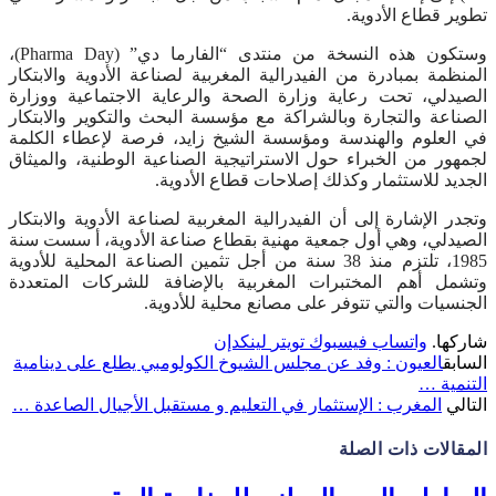
تطوير قطاع الأدوية.
وستكون هذه النسخة من منتدى “الفارما دي” (Pharma Day)،
المنظمة بمبادرة من الفيدرالية المغربية لصناعة الأدوية والابتكار
الصيدلي، تحت رعاية وزارة الصحة والرعاية الاجتماعية ووزارة
الصناعة والتجارة وبالشراكة مع مؤسسة البحث والتكوير والابتكار
في العلوم والهندسة ومؤسسة الشيخ زايد، فرصة لإعطاء الكلمة
لجمهور من الخبراء حول الاستراتيجية الصناعية الوطنية، والميثاق
الجديد للاستثمار وكذلك إصلاحات قطاع الأدوية.
وتجدر الإشارة إلى أن الفيدرالية المغربية لصناعة الأدوية والابتكار
الصيدلي، وهي أول جمعية مهنية بقطاع صناعة الأدوية، أ سست سنة
1985، تلتزم منذ 38 سنة من أجل تثمين الصناعة المحلية للأدوية
وتشمل أهم المختبرات المغربية بالإضافة للشركات المتعددة
الجنسيات والتي تتوفر على مصانع محلية للأدوية.
شاركها.
واتساب
فيسبوك
تويتر
لينكدإن
السابق
العيون : وفد عن مجلس الشيوخ الكولومبي يطلع على دينامية
التنمية …
التالي
المغرب : الإستثمار في التعليم و مستقبل الأجيال الصاعدة …
المقالات
ذات الصلة