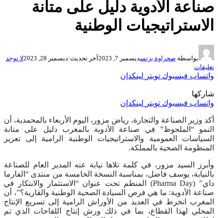
صناعة الأدوية دليل على متانة
الاستراتيجيات الوطنية
بواسطة
صحراوة بزنس
ديسمبر 7, 2023
آخر تحديث:
ديسمبر 28, 2023
لا توجد
تعليقات
واتساب
فيسبوك
تويتر
لينكدإن
شاركها
واتساب
فيسبوك
تويتر
لينكدإن
أكد وزير الصناعة والتجارة، رياض مزور، اليوم الأربعاء بالمحمدية، أن
النمو “الملحوظ” في صناعة الأدوية بالمغرب دليل على متانة
السياسات العمومية والاستراتيجيات الوطنية الرامية إلى تعزيز
المنظومة الصحية بالمملكة.
وأبرز السيد مزور، في كلمة تلاها نيابة عنه المدير العام للصناعة
بالنيابة، يوسف فاضل، بمناسبة النسخة الخامسة من منتدى “الفارما
داي” (Pharma Day) المنظم تحت عنوان “الاستثمار والابتكار في
صناعة الأدوية: ما هي فرص السيادة الصحية الوطنية والقارية؟”، أن
المغرب انخرط في العديد من الأوراش الرامية إلى تسريع الإنتاج
المحلي لهذا القطاع، بما في ذلك ورش إنتاج اللقاحات الذي تم