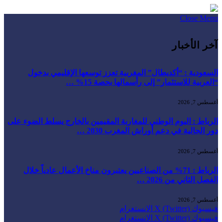
Close Menu
آخر الأخبار
السعودية : “أكديطال” المغربية تعزز توسعها الإقليمي بدخول
“العربية للاستثمار” إلى رأسمالها بحصة 15% …
أغسطس 7, 2026
الرباط : اليوم الوطني للمغاربة المقيمين بالخارج يسلط الضوء على
دور الجالية في دعم أوراش المغرب 2030 …
أغسطس 7, 2026
الرباط : 71% من الصناعيين يعتبرون مناخ الأعمال عادياً خلال
الفصل الثاني من 2026 …
أغسطس 7, 2026
فيسبوك
X (Twitter)
الانستغرام
فيسبوك
X (Twitter)
الانستغرام