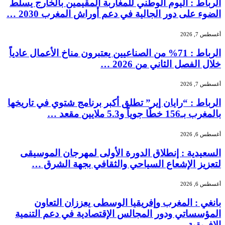
الرباط : اليوم الوطني للمغاربة المقيمين بالخارج يسلط
الضوء على دور الجالية في دعم أوراش المغرب 2030 …
أغسطس 7, 2026
الرباط : 71% من الصناعيين يعتبرون مناخ الأعمال عادياً
خلال الفصل الثاني من 2026 …
أغسطس 7, 2026
الرباط : “رايان إير” تطلق أكبر برنامج شتوي في تاريخها
بالمغرب بـ156 خطًا جوياً و5.3 ملايين مقعد …
أغسطس 6, 2026
السعيدية : إنطلاق الدورة الأولى لمهرجان الموسيقى
لتعزيز الإشعاع السياحي والثقافي بجهة الشرق …
أغسطس 6, 2026
بانغي : المغرب وإفريقيا الوسطى يعززان التعاون
المؤسساتي ودور المجالس الإقتصادية في دعم التنمية
الإفريقية …