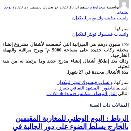
بواسطة
صحراوة بزنس
فبراير 16, 2023
آخر تحديث:
ديسمبر 27, 2023
لا توجد
تعليقات
واتساب
فيسبوك
تويتر
لينكدإن
شاركها
واتساب
فيسبوك
تويتر
لينكدإن
179 مليون درهم هي الميزانية التي خُصصت لأشغال مشروع إنشاء
محطة ركاب جديدة على مساحة 5000 م² وبرج مراقبة والتهيئة
الخارجية
.
وذلك بعد إطلاق أشغال إنشاء مدرج جديد وما يرتبط به من بنية
تحتية
.
مدة الأشغال محددة في 27 شهرا
.
شاركها.
واتساب
فيسبوك
تويتر
لينكدإن
السابق
الناظور : المشهد الثقافي يتعزز …
التالي
الدار البيضاء : مكاتب Walili Tower …
المقالات
ذات الصلة
الرباط : اليوم الوطني للمغاربة المقيمين
بالخارج يسلط الضوء على دور الجالية في