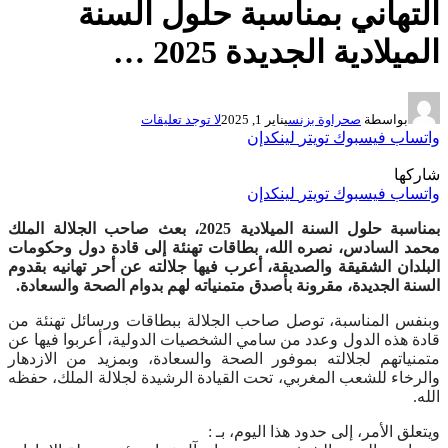
التهاني بمناسبة حلول السنة
الميلادية الجديدة 2025 …
بواسطة
صحراوة بزنس
يناير 1, 2025
لا توجد تعليقات
واتساب
فيسبوك
تويتر
لينكدإن
شاركها
واتساب
فيسبوك
تويتر
لينكدإن
بمناسبة حلول السنة الميلادية 2025، بعث صاحب الجلالة الملك
محمد السادس، نصره الله، بطاقات تهنئة إلى قادة دول وحكومات
البلدان الشقيقة والصديقة، أعرب فيها جلالته عن أحر تهانيه بقدوم
السنة الجديدة، مقرونة بأصدق متمنياته لهم بدوام الصحة والسعادة.
وبنفس المناسبة، توصل صاحب الجلالة ببطاقات ورسائل تهنئة من
قادة هذه الدول وعدد من سامي الشخصيات الدولية، أعربوا فيها عن
متمنياتهم لجلالته بموفور الصحة والسعادة، وبمزيد من الازدهار
والرخاء للشعب المغربي، تحت القيادة الرشيدة لجلالة الملك، حفظه
الله.
ويتعلق الأمر، إلى حدود هذا اليوم، بـ :