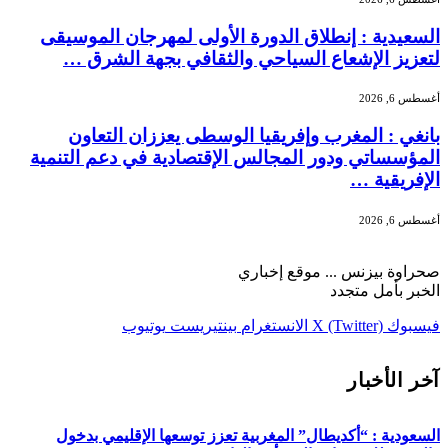
السعيدية : إنطلاق الدورة الأولى لمهرجان الموسيقى
لتعزيز الإشعاع السياحي والثقافي بجهة الشرق …
أغسطس 6, 2026
بانغي : المغرب وإفريقيا الوسطى يعززان التعاون
المؤسساتي ودور المجالس الإقتصادية في دعم التنمية
الإفريقية …
أغسطس 6, 2026
صحراوة بيزنس ... موقع إخباري
الخبر بأمل متجدد
فيسبوك
X (Twitter)
الانستغرام
بينتيريست
يوتيوب
آخر الأخبار
السعودية : “أكديطال” المغربية تعزز توسعها الإقليمي بدخول