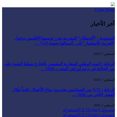
Close Menu
آخر الأخبار
السعودية : “أكديطال” المغربية تعزز توسعها الإقليمي بدخول
“العربية للاستثمار” إلى رأسمالها بحصة 15% …
أغسطس 7, 2026
الرباط : اليوم الوطني للمغاربة المقيمين بالخارج يسلط الضوء على
دور الجالية في دعم أوراش المغرب 2030 …
أغسطس 7, 2026
الرباط : 71% من الصناعيين يعتبرون مناخ الأعمال عادياً خلال
الفصل الثاني من 2026 …
أغسطس 7, 2026
فيسبوك
X (Twitter)
الانستغرام
فيسبوك
X (Twitter)
الانستغرام