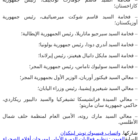
كازاخستان؛
– فخامة السيد قاسم شوكت ميرضيائيف، رئيس جمهورية
أوزيكستان؛
– فخامة السيد سيرجيو ماتاريلا، رئيس الجمهورية الإيطالية؛
– فخامة السيد أندري دودا، رئيس جمهورية بولونيا؛
– فخامة السيد مايكل دانيال هيغينز، رئيس إيرلاندا؛
– فخامة السيد سوليوك تاماس، رئيس جمهورية المجر؛
– معالي السيد فيكتور أوربان، الوزير الأول بجمهورية المجر؛
– معالي السيد شيغيرو إيشيبا، رئيس وزراء اليابان؛
– معالي السيدة فرانشيسكا تشيفركيا والسيد داليبور ريكاردي،
حاكمي جمهورية سان مارينو؛
– معالي السيد مارك روته، الأمين العام لمنظمة حلف شمال
الأطلسي.
شاركها.
واتساب
فيسبوك
تويتر
لينكدإن
السابق
العيون : تنظيم فعاليات الدورة الأولى لمهرجان أفلام الصحراء