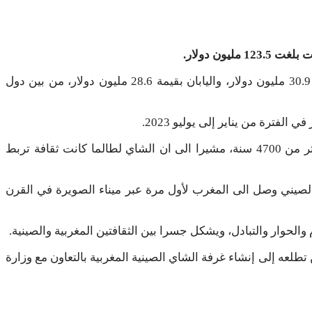
وكان أكبر المشترين إلى جانب المغرب، كل من غانا بقيمة 95.2 مليون دولار، وماليزيا بقيمة 53.1 مليون دولار، وأوزبكستان بقيمة 30.9 مليون دولار، واليابان بقيمة 28.6 مليون دولار، من بين دول
وقد قال السفير الصيني، بأحد الإحتفالات بمدينة الرباط مؤخرا أن إستخدام الشاي بالصين بدأ في عهد الإمبراطور شينونغ قبل أكثر من 4700 سنة، مشيرا الى ان الشاي لطالما كانت ثقافة تربط
لصيني وصل الى المغرب لأول مرة عبر ميناء الصويرة في القرن
حوار والتبادل، ويشكل جسرا بين الثقافتين المغربية والصينية.
لعه إلى إنشاء غرفة الشاي الصينية المغربية بالتعاون مع وزارة