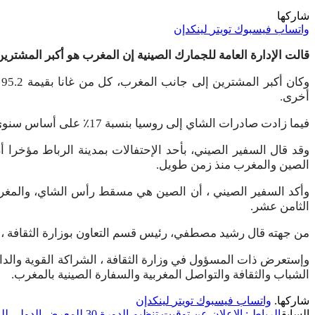
شاركها
واتساب
فيسبوك
تويتر
لينكدإن
قالت الإدارة العامة للجمارك الصينية إن المغرب هو أكبر المشترين للشاي الصيني خلال الفترة
أخرى.
فيما زادت صادرات الشاي إلى روسيا بنسبة 17٪ على أساس سنوي إلى 32.804 مليون دولار خلال ذات الفترة من 28.043 مليون دولار في الفترة من يناير إلى يوليو 2023.
الصين والمغرب منذ زمن طويل.
وأكد السفير الصيني ، أن الصين هي مسقط رأس الشاي، والمغرب 
الثامن عشر.
من جهته قال رشيد مصطفي، رئيس قسم التعاون بوزارة الثقافة ، أ
وإستعرض ذات المسؤول في وزارة الثقافة ، الشراكة القوية والدائ
الشباب والثقافة والتواصل المغربية والسفارة الصينية بالمغرب.
شاركها.
واتساب
فيسبوك
تويتر
لينكدإن
السابق
الرباط : الإعلان عن توقيت تنظيم الدورة 30 للمعرض الدولي للنشر والكتاب …