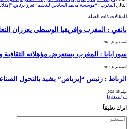
التالي
المغرب : “مؤسسة محمد السادس للتعليم” تعزز برنامج “إمتلاك” للسكن 
المقالات
ذات الصلة
بانغي : المغرب وإفريقيا الوسطى يعززان التع
أغسطس 6, 2026
سورابايا : المغرب يستعرض مؤهلاته الثقافية وا
أغسطس 6, 2026
الرباط : رئيس “إيرباص” يشيد بالتحول الصناع
يوليو 25, 2026
اترك تعليقاً
اترك تعليقاً