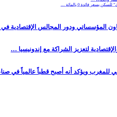
بسعر فائدة 0 بالمائة …
اون المؤسساتي ودور المجالس الإقتصادية في دع
لإقتصادية لتعزيز الشراكة مع إندونيسيا …
ي للمغرب ويؤكد أنه أصبح قطباً عالمياً في ص