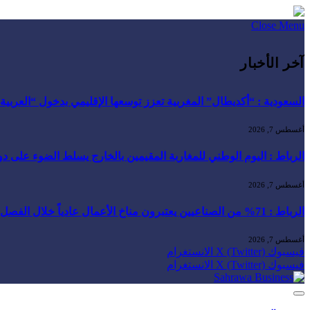
Close Menu
آخر الأخبار
السعودية : “أكديطال” المغربية تعزز توسعها الإقليمي بدخول “العربية للا
أغسطس 7, 2026
الرباط : اليوم الوطني للمغاربة المقيمين بالخارج يسلط الضوء على دور ا
أغسطس 7, 2026
الرباط : 71% من الصناعيين يعتبرون مناخ الأعمال عادياً خلال الفصل الثاني من 2026 …
أغسطس 7, 2026
فيسبوك
X (Twitter)
الانستغرام
فيسبوك
X (Twitter)
الانستغرام