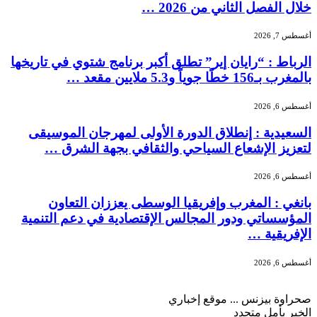
خلال الفصل الثاني من 2026 …
أغسطس 7, 2026
الرباط : “رايان إير” تطلق أكبر برنامج شتوي في تاريخها
بالمغرب بـ156 خطًا جوياً و5.3 ملايين مقعد …
أغسطس 6, 2026
السعيدية : إنطلاق الدورة الأولى لمهرجان الموسيقى
لتعزيز الإشعاع السياحي والثقافي بجهة الشرق …
أغسطس 6, 2026
بانغي : المغرب وإفريقيا الوسطى يعززان التعاون
المؤسساتي ودور المجالس الإقتصادية في دعم التنمية
الإفريقية …
أغسطس 6, 2026
صحراوة بيزنس ... موقع إخباري
الخبر بأمل متجدد