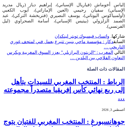
إلياس أخوماش (فياريال الإسباني)، إبراهيم دياز (ريال مدريد
الإسباني) سفيان رحيمي (العين الإماراتي)، أيوب الكعبي
(أولمبياكوس اليوناني)، يوسف النصيري (فنربخشة التركي)، عبد
الصمد الزلزولي (بيتيس الإسباني)، أسامة الصحراوي (ليل
الفرنسي).
شاركها.
واتساب
فيسبوك
تويتر
لينكدإن
السابق
دكار : مؤسسة ماحي بنبين تتبرع بعمل فني لمتحف غوري
التاريخي …
التالي
المغرب : “الزيتون البرازيلي” يعزز السوق المغربية ويكرس
التعاون الفلاحي بين البلدين …
المقالات
ذات الصلة
الرباط : المنتخب المغربي للسيدات يتأهل
إلى ربع نهائي كأس إفريقيا متصدراً مجموعته
…
أغسطس 3, 2026
جوهانسبورغ : المنتخب المغربي للفتيان يتوج