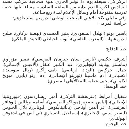
الركراكي، سيعقد يوم 12 نونبر الجاري ندوة صحافية بمركب محمد
السادس لكرة القدم بداية من الساعة السادسة مساء، تليها حصة
تدريبية مفتوحة أمام وسائل الإعلام لمدة ربع ساعة.
وفي ما يلي لائحة لاعبي المنتخب الوطني الذين تم استدعاؤهم:
حراسة المرمى:
ياسين بونو (الهلال السعودي)، منير المحمدي (نهضة بركان)، صلاح
الدين شهاب (المغرب الفاسي)، أيوب الخياطي (الجيش الملكي)
خط الدفاع:
أشرف حكيمي (باريس سان جيرمان الفرنسي)، نصير مزراوي
(مانشتر يونايتد الإنجليزي)، عبد الكبير عبقار (ألافيس الإسباني)،
جمال حركاس (الوداد الرياضي)، نايف أكرد (ريال سوسيداد
الاسباني)، آدم ماسينا (تورينو الإيطالي)، آدم أزنو (بايرن ميونخ
الألماني)، يحيى عطية الله (الأهلي المصري).
خط الوسط:
سفيان أمرابط (فنربخشة التركي)، أمير ريشاردسون (فيورونتينا
الإيطالي)، إلياس بنصغير (موناكو الفرنسي)، أسامة ترغالين (لوهافر
الفرنسي)، عز الدين أوناحي (باناثينايكوس اليوناني)، بلال الخنوس
(ليستر سيتي الإنجليزي)، إسماعيل الصيباري (بي اس في اندهوفن
الهولندي)
خط الهجوم: