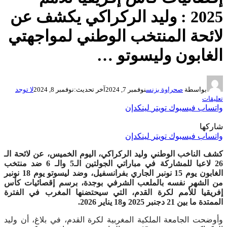
2025 : وليد الركراكي يكشف عن
لائحة المنتخب الوطني لمواجهتي
الغابون وليسوتو …
بواسطة
صحراوة بزنس
نوفمبر 7, 2024
آخر تحديث:
نوفمبر 8, 2024
لا توجد
تعليقات
واتساب
فيسبوك
تويتر
لينكدإن
شاركها
واتساب
فيسبوك
تويتر
لينكدإن
كشف الناخب الوطني وليد الركراكي، اليوم الخميس، عن لائحة الـ
26 لاعبا للمشاركة في مباراتي الجولتين الـ5 والـ 6 ضد منتخب
الغابون يوم 15 نونبر الجاري بفرانسفيل، وضد ليسوتو يوم 18 نونبر
من الشهر نفسه بالملعب الشرفي بوجدة، برسم إقصائيات كأس
إفريقيا للأمم لكرة القدم، التي سيحتضنها المغرب في الفترة
الممتدة ما بين 21 دجنبر 2025 و18 يناير 2026.
وأوضحت الجامعة الملكية المغربية لكرة القدم، في بلاغ، أن وليد