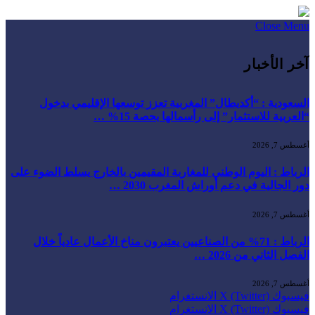
Close Menu
آخر الأخبار
السعودية : “أكديطال” المغربية تعزز توسعها الإقليمي بدخول
“العربية للاستثمار” إلى رأسمالها بحصة 15% …
أغسطس 7, 2026
الرباط : اليوم الوطني للمغاربة المقيمين بالخارج يسلط الضوء على
دور الجالية في دعم أوراش المغرب 2030 …
أغسطس 7, 2026
الرباط : 71% من الصناعيين يعتبرون مناخ الأعمال عادياً خلال
الفصل الثاني من 2026 …
أغسطس 7, 2026
فيسبوك
X (Twitter)
الانستغرام
فيسبوك
X (Twitter)
الانستغرام