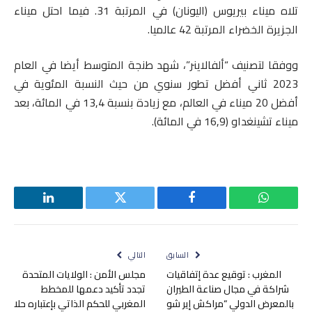
تلاه ميناء بيريوس (اليونان) في المرتبة 31. فيما احتل ميناء
الجزيرة الخضراء المرتبة 42 عالميا.
ووفقا لتصنيف “ألفالاينر”، شهد طنجة المتوسط أيضا في العام
2023 ثاني أفضل تطور سنوي من حيث النسبة المئوية في
أفضل 20 ميناء في العالم، مع زيادة بنسبة 13,4 في المائة، بعد
ميناء تشينغداو (16,9 في المائة).
واتساب
فيسبوك
تويتر
لينكدإن
السابق
التالي
المغرب : توقيع عدة إتفاقيات
مجلس الأمن : الولايات المتحدة
شراكة في مجال صناعة الطيران
تجدد تأكيد دعمها للمخطط
بالمعرض الدولي “مراكش إير شو
المغربي للحكم الذاتي بإعتباره حلا