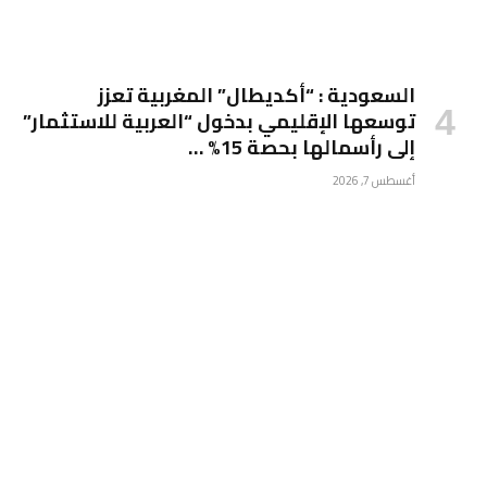
السعودية : “أكديطال” المغربية تعزز
توسعها الإقليمي بدخول “العربية للاستثمار”
إلى رأسمالها بحصة 15% …
أغسطس 7, 2026