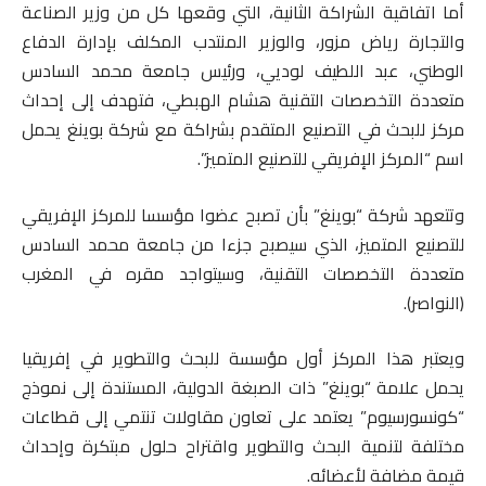
أما اتفاقية الشراكة الثانية، التي وقعها كل من وزير الصناعة
والتجارة رياض مزور، والوزير المنتدب المكلف بإدارة الدفاع
الوطني، عبد اللطيف لوديي، ورئيس جامعة محمد السادس
متعددة التخصصات التقنية هشام الهبطي، فتهدف إلى إحداث
مركز للبحث في التصنيع المتقدم بشراكة مع شركة بوينغ يحمل
اسم “المركز الإفريقي للتصنيع المتميز”.
وتتعهد شركة “بوينغ” بأن تصبح عضوا مؤسسا للمركز الإفريقي
للتصنيع المتميز، الذي سيصبح جزءا من جامعة محمد السادس
متعددة التخصصات التقنية، وسيتواجد مقره في المغرب
(النواصر).
ويعتبر هذا المركز أول مؤسسة للبحث والتطوير في إفريقيا
يحمل علامة “بوينغ” ذات الصبغة الدولية، المستندة إلى نموذج
“كونسورسيوم” يعتمد على تعاون مقاولات تنتمي إلى قطاعات
مختلفة لتنمية البحث والتطوير واقتراح حلول مبتكرة وإحداث
قيمة مضافة لأعضائه.