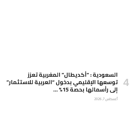
السعودية : “أكديطال” المغربية تعزز
توسعها الإقليمي بدخول “العربية للاستثمار”
إلى رأسمالها بحصة 15% …
أغسطس 7, 2026