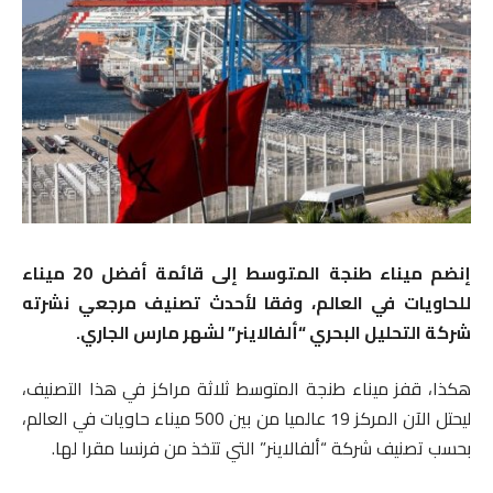
إنضم ميناء طنجة المتوسط إلى قائمة أفضل 20 ميناء
للحاويات في العالم، وفقا لأحدث تصنيف مرجعي نشرته
شركة التحليل البحري “ألفالاينر” لشهر مارس الجاري.
هكذا، قفز ميناء طنجة المتوسط ثلاثة مراكز في هذا التصنيف،
ليحتل الآن المركز 19 عالميا من بين 500 ميناء حاويات في العالم،
بحسب تصنيف شركة “ألفالاينر” التي تتخذ من فرنسا مقرا لها.