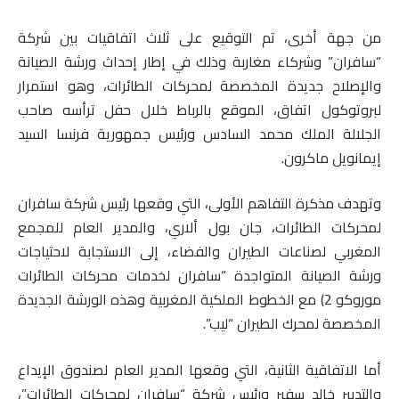
من جهة أخرى، تم التوقيع على ثلاث اتفاقيات بين شركة
“سافران” وشركاء مغاربة وذلك في إطار إحداث ورشة الصيانة
والإصلاح جديدة المخصصة لمحركات الطائرات، وهو استمرار
لبروتوكول اتفاق، الموقع بالرباط خلال حفل ترأسه صاحب
الجلالة الملك محمد السادس ورئيس جمهورية فرنسا السيد
إيمانويل ماكرون.
وتهدف مذكرة التفاهم الأولى، التي وقعها رئيس شركة سافران
لمحركات الطائرات، جان بول ألاري، والمدير العام للمجمع
المغربي لصناعات الطيران والفضاء، إلى الاستجابة لاحتياجات
ورشة الصيانة المتواجدة “سافران لخدمات محركات الطائرات
موروكو 2) مع الخطوط الملكية المغربية وهذه الورشة الجديدة
المخصصة لمحرك الطيران “ليب”.
أما الاتفاقية الثانية، التي وقعها المدير العام لصندوق الإيداع
والتدبير خالد سفير ورئيس شركة “سافران لمحركات الطائرات”،