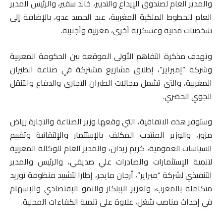
والمدير العام لصندوق الإيداع والتدبير، خالد سفير، والرئيس المدير
العام للخطوط الملكية المغربية، عبد الحميد عدو، بالإضافة إلى
شخصيات مدنية وعسكرية أخرى، مغربية وأجنبية.
وتهدف مذكرة التفاهم الأولى الموقعة بين الحكومة المغربية
وشركة “إمبراير”، إطلاق مشاريع مشتركة في صناعة الطيران
المغربية، والتي تشمل مجالات الطيران التجاري والدفاع والتنقل
الجوي الحضري.
وستوفر هذه الاتفاقية، التي وقعها وزير الصناعة والتجارة رياض
مزور، والوزير المنتدب المكلف بالإستثمار والإلتقائية وتقييم
السياسات العمومية، كريم زيدان، والمدير العام للوكالة المغربية
لتنمية الإستثمارات والصادرات علي صديقي، والرئيس والمدير
التنفيذي لشركة “مبراير”، أرجان مايجر، إطارا لتشييد منظومة توريد
متكاملة بالمغرب، وتعزيز الإبتكار والنمو الإقتصادي والإسهام
في إحداث مناصب شغل، علاوة على تنمية الكفاءات المحلية.