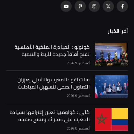
فيسبوك
X
الانستغرام
بينتيريست
يوتيوب
(Twitter)
آخر الأخبار
كوتونو : المبادرة الملكية الأطلسية
تفتح آفاقاً جديدة للربط والتنمية
والتكامل في إفريقيا …
أغسطس 9, 2026
سانتياغو : المغرب والشيلي يعززان
التعاون الصحي لتسهيل المبادلات
الفلاحية والغذائية …
أغسطس 9, 2026
كالي : كولومبيا تعلن إعترافها بسيادة
المغرب على صحرائه وتفتح صفحة
جديدة في العلاقات الثنائية …
أغسطس 8, 2026