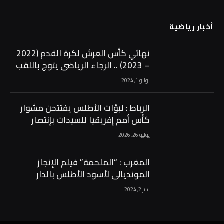
أخبار رياضية
نهائي كأس العرش لكرة القدم (2022
– 2023) .. الرجاء الرياضي يتوج باللقب
بفوزه على الجيش الملكي (2-1)
يوليو 1, 2024
الرباط : لبؤات الأطلس يفتتحن مشوار
كأس أمم إفريقيا للسيدات بإنتصار
عريض على كينيا …
يوليو 26, 2026
المغرب : “الملحمة” فيلم الإنجاز
المونديالي لأسود الأطلس بالدار
البيضاء …
يناير 2, 2024