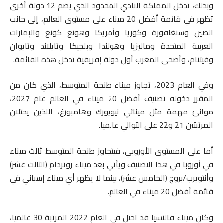
وبذلك، تدخل المملكة النادي المحدود الذي يضم 12 دولة أخرى
تظهر في قائمة أفضل 20 ميناء على مستوى العالم، إلى جانب
الصين وسنغافورة وكوريا وأمريكا وهونغ كونغ والإمارات
العربية المتحدة وماليزيا وهولندا وبلجيكا وتايلاند وتايوان
وفيتنام، وأضحى المغرب أول دولة إفريقية تدخل هذه القائمة.
وفي العام 2023، تجاوز ميناء طنجة المتوسط، الذي كان من
المقرر دخوله تصنيف أفضل 20 ميناء في العالم عام 2027،
موانئ مهمة مثل مينائي نيويورك وهامبورغ، اللذين يحتلان
المرتبتين 21 و22 على التوالي عالميا.
أما على المستوى الأوروبي، فيتجاوز طنجة المتوسط ثالث ميناء
في أوروبا في هذا التصنيف ويأتي بعد ميناء روتردام (الثالث عشر)
وأنتويرب/بروج (الخامس عشر)، بينما لا يظهر أي ميناء إسباني في
قائمة أفضل 20 ميناء في العالم.
وكان ميناء فالنسيا قد احتل في العام 2022 المرتبة 30 عالميا،