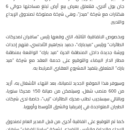
جان بول ألاري، فتتعلق بعرض بيع أرض تبلغ مساحتها حوالي 6
هكتارات مع شركة “ميدز”، وهي شركة مملوكة لصندوق الإيداع
والتدبير.
وبخصوص الاتفاقية الثالثة، التي وقعها رئيس “سافران لمحركات
الطائرات” ورئيس “ميدبارك”، حميد بنبراهيم الأندلسي، فتهم إحداث
ورشة جديدة داخل المنطقة الحرة “ميد بارك” الواقعة بمنطقة
مطار الدار البيضاء والتوقيع على خدمة العقد مع شركة “ميد
بارك” المتعلق بتنفيذ المشروع العقاري المرتبط به.
وسيوفر هذا الموقع الجديد للصيانة، بعد انتهاء الأشغال به، أزيد
من 600 منصب شغل، وسيتمكن من صيانة 150 محركا سنويا،
وبالتالي سيستجيب لطلب محرك الطائرات “ليب”، خاصة لدى شركات
الطيران المتواجدة في إفريقيا والشرق الأوسط وأوروبا.
كما تم التوقيع على اتفاقية أخرى من قبل المدير العام لصندوق
الإيداع والإدارة والرئيس التنفيذي لشركة “سابينا للفضاء” ستيفان