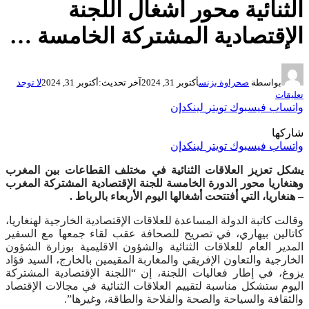
الثنائية محور أشغال اللجنة
الإقتصادية المشتركة الخامسة …
بواسطة
صحراوة بزنس
أكتوبر 31, 2024
آخر تحديث:
أكتوبر 31, 2024
لا توجد
تعليقات
واتساب
فيسبوك
تويتر
لينكدإن
شاركها
واتساب
فيسبوك
تويتر
لينكدإن
يشكل تعزيز العلاقات الثنائية في مختلف القطاعات بين المغرب
وهنغاريا محور الدورة الخامسة للجنة الإقتصادية المشتركة المغرب
– هنغاريا، التي أفتتحت أشغالها اليوم الأربعاء بالرباط .
وقالت كاتبة الدولة المساعدة للعلاقات الإقتصادية الخارجية لهنغاريا،
كاتالين بيهاري، في تصريح للصحافة عقب لقاء جمعها مع السفير
المدير العام للعلاقات الثنائية والشؤون الاقليمية بوزارة الشؤون
الخارجية والتعاون الإفريقي والمغاربة المقيمين بالخارج، السيد فؤاد
يزوغ، في إطار فعاليات اللجنة، إن “اللجنة الإقتصادية المشتركة
اليوم ستشكل مناسبة لتقييم العلاقات الثنائية في مجالات الإقتصاد
والثقافة والسياحة والصحة والفلاحة والطاقة، وغيرها”.