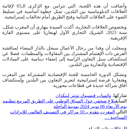
وأضافت أن هذه اللجنة، التي تتزامن مع الذكرى الـ65 لإقامة
العلاقات الدبلوماسية بين البلدين، تمثل خطوة أساسية في تسليط
الضوء على العلاقات الثنائية وفتح الطريق أمام تحالفات إستراتيجية.
وبخصوص العلاقات التجارية، أكدت السيدة بيهاري أن المغرب شكل،
سنة 2023، الشريك التجاري الأول لهنغاريا على مستوى القارة
الإفريقية.
وسجلت أن وفدا من رجال الأعمال سيحل بالدار البيضاء لمناقشة
الفرص ذات الإهتمام المشترك بين المقاولات والمنظمات، فضلا عن
إستكشاف سبل التعاون الرامية إلى إضفاء دينامية على المبادلات
الإقتصادية والتجارية بين البلدين.
وتشكل الدورة الخامسة للجنة الإقتصادية المشتركة بين المغرب
وهنغاريا فرصة إستراتيجية لتعزيز التعاون بين البلدين وإستكشاف
آفاق شراكة جديدة في قطاعات محورية.
شاركها.
واتساب
فيسبوك
تويتر
لينكدإن
السابق
بلاغ صحفي حول السباق الوطني على الطريق المزمع تنظيمه
يوم الأربعاء 06 نونبر 2024 بمدينة الداخلة
التالي
المغرب يتقدم بـ 10 مراكز في التصنيف العالمي للإيرادات
السياحية …
المقالات
ذات الصلة