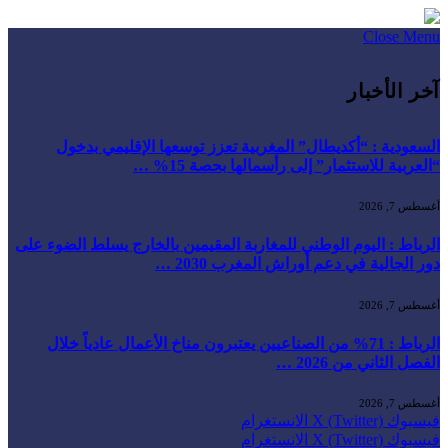
Close Menu
آخر الأخبار
السعودية : “أكديطال” المغربية تعزز توسعها الإقليمي بدخول
“العربية للاستثمار” إلى رأسمالها بحصة 15% …
أغسطس 7, 2026
الرباط : اليوم الوطني للمغاربة المقيمين بالخارج يسلط الضوء على
دور الجالية في دعم أوراش المغرب 2030 …
أغسطس 7, 2026
الرباط : 71% من الصناعيين يعتبرون مناخ الأعمال عادياً خلال
الفصل الثاني من 2026 …
أغسطس 7, 2026
فيسبوك
X (Twitter)
الانستغرام
فيسبوك
X (Twitter)
الانستغرام