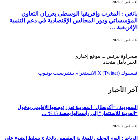
أغسطس 6, 2026
بانغي : المغرب وإفريقيا الوسطى يعززان التعاون
المؤسساتي ودور المجالس الإقتصادية في دعم التنمية
الإفريقية …
أغسطس 6, 2026
صحراوة بيزنس ... موقع إخباري
الخبر بأمل متجدد
فيسبوك
X (Twitter)
الانستغرام
بينتيريست
يوتيوب
آخر الأخبار
السعودية : “أكديطال” المغربية تعزز توسعها الإقليمي بدخول
“العربية للاستثمار” إلى رأسمالها بحصة 15% …
أغسطس 7, 2026
الرباط : اليوم الوطني للمغاربة المقيمين بالخارج يسلط الضوء على