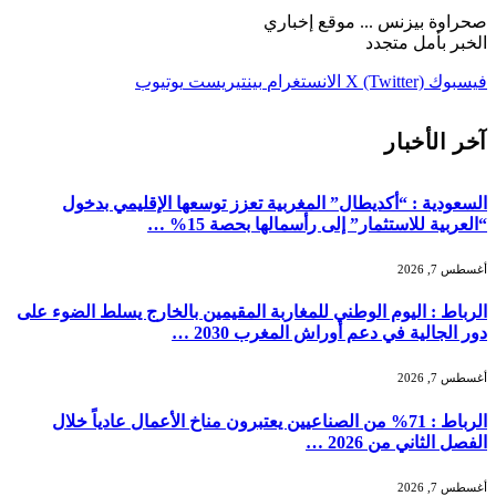
صحراوة بيزنس ... موقع إخباري
الخبر بأمل متجدد
فيسبوك
X (Twitter)
الانستغرام
بينتيريست
يوتيوب
آخر الأخبار
السعودية : “أكديطال” المغربية تعزز توسعها الإقليمي بدخول
“العربية للاستثمار” إلى رأسمالها بحصة 15% …
أغسطس 7, 2026
الرباط : اليوم الوطني للمغاربة المقيمين بالخارج يسلط الضوء على
دور الجالية في دعم أوراش المغرب 2030 …
أغسطس 7, 2026
الرباط : 71% من الصناعيين يعتبرون مناخ الأعمال عادياً خلال
الفصل الثاني من 2026 …
أغسطس 7, 2026