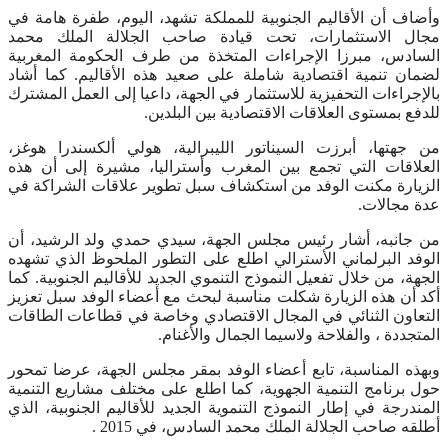
وأضاف أن الأقاليم الجنوبية للمملكة تشهد، اليوم، طفرة هامة في
مجال الاستثمارات، تحت قيادة صاحب الجلالة الملك محمد
السادس، مبرزا الإجراءات المتخذة من طرف الحكومة المغربية
لضمان تنمية اقتصادية شاملة على صعيد هذه الأقاليم. كما أشاد
بالإجراءات التحفيزية للاستثمار في الجهة، داعيا إلى العمل المشترك
للدفع بمستوى العلاقات الاقتصادية بين البلدين.
من جهتها، أبرزت السيناتور الليبرالية، هولي ألكسندرا هوغز،
العلاقات التي تجمع بين المغرب وأستراليا، مشيرة إلى أن هذه
الزيارة مكنت الوفد من استكشاف سبل تطوير علاقات الشراكة في
عدة مجالات.
من جانبه، أشار رئيس مجلس الجهة، سيدي حمدي ولد الرشيد، أن
الوفد البرلماني الأسترالي اطلع على التطور الملحوظ الذي تشهده
الجهة، من خلال تفعيل النموذج التنموي الجديد للأقاليم الجنوبية. كما
أكد أن هذه الزيارة شكلت مناسبة لبحث مع أعضاء الوفد سبل تعزيز
التعاون الثنائي في المجال الاقتصادي وخاصة في قطاعات الطاقات
المتجددة ، والفلاحة ولاسيما الجمال والأغنام.
وبهذه المناسبة، تابع أعضاء الوفد بمقر مجلس الجهة، عرضا تمحور
حول برنامج التنمية الجهوية، كما اطلع على مختلف مشاريع التنمية
المندرجة في إطار النموذج التنموية الجديد للأقاليم الجنوبية، الذي
أطلقه صاحب الجلالة الملك محمد السادس، في 2015 .