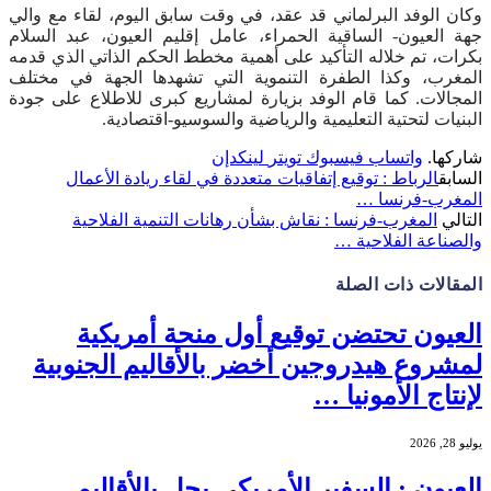
وكان الوفد البرلماني قد عقد، في وقت سابق اليوم، لقاء مع والي
جهة العيون- الساقية الحمراء، عامل إقليم العيون، عبد السلام
بكرات، تم خلاله التأكيد على أهمية مخطط الحكم الذاتي الذي قدمه
المغرب، وكذا الطفرة التنموية التي تشهدها الجهة في مختلف
المجالات. كما قام الوفد بزيارة لمشاريع كبرى للاطلاع على جودة
البنيات لتحتية التعليمية والرياضية والسوسيو-اقتصادية.
شاركها.
واتساب
فيسبوك
تويتر
لينكدإن
السابق
الرباط : توقيع إتفاقيات متعددة في لقاء ريادة الأعمال
المغرب-فرنسا …
التالي
المغرب-فرنسا : نقاش بشأن رهانات التنمية الفلاحية
والصناعة الفلاحية …
المقالات
ذات الصلة
العيون تحتضن توقيع أول منحة أمريكية
لمشروع هيدروجين أخضر بالأقاليم الجنوبية
لإنتاج الأمونيا …
يوليو 28, 2026
العيون : السفير الأمريكي يحل بالأقاليم