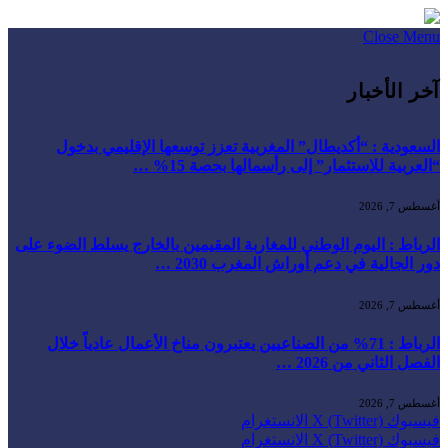
Close Menu
آخر الأخبار
السعودية : “أكديطال” المغربية تعزز توسعها الإقليمي بدخول
“العربية للاستثمار” إلى رأسمالها بحصة 15% …
أغسطس 7, 2026
الرباط : اليوم الوطني للمغاربة المقيمين بالخارج يسلط الضوء على
دور الجالية في دعم أوراش المغرب 2030 …
أغسطس 7, 2026
الرباط : 71% من الصناعيين يعتبرون مناخ الأعمال عادياً خلال
الفصل الثاني من 2026 …
أغسطس 7, 2026
فيسبوك
X (Twitter)
الانستغرام
فيسبوك
X (Twitter)
الانستغرام