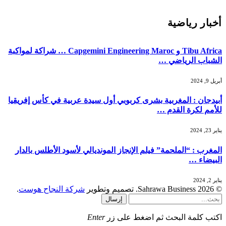
أخبار رياضية
Tibu Africa و Capgemini Engineering Maroc … شراكة لمواكبة
الشباب الرياضي …
أبريل 9, 2024
أبيدجان : المغربية بشرى كربوبي أول سيدة عربية في كأس إفريقيا
للأمم لكرة القدم …
يناير 23, 2024
المغرب : “الملحمة” فيلم الإنجاز المونديالي لأسود الأطلس بالدار
البيضاء …
يناير 2, 2024
© 2026 Sahrawa Business. تصميم وتطوير
شركة النجاح هوست
.
إرسال
اكتب كلمة البحث ثم اضغط على زر
Enter