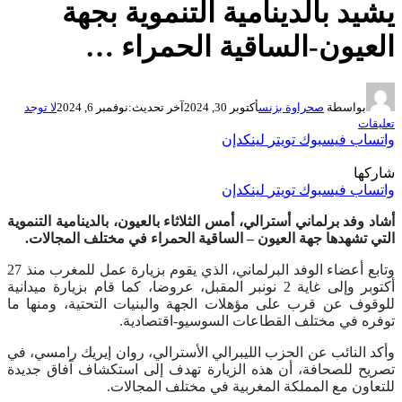
يشيد بالدينامية التنموية بجهة
العيون-الساقية الحمراء …
بواسطة
صحراوة بزنس
أكتوبر 30, 2024
آخر تحديث:
نوفمبر 6, 2024
لا توجد
تعليقات
واتساب
فيسبوك
تويتر
لينكدإن
شاركها
واتساب
فيسبوك
تويتر
لينكدإن
أشاد وفد برلماني أسترالي، أمس الثلاثاء بالعيون، بالدينامية التنموية
التي تشهدها جهة العيون – الساقية الحمراء في مختلف المجالات.
وتابع أعضاء الوفد البرلماني، الذي يقوم بزيارة عمل للمغرب منذ 27
أكتوبر وإلى غاية 2 نونبر المقبل، عروضا، كما قام بزيارة ميدانية
للوقوف عن قرب على مؤهلات الجهة والبنيات التحتية، ومنها ما
توفره في مختلف القطاعات السوسيو-اقتصادية.
وأكد النائب عن الحزب الليبرالي الأسترالي، روان إيريك رامسي، في
تصريح للصحافة، أن هذه الزيارة تهدف إلى استكشاف آفاق جديدة
للتعاون مع المملكة المغربية في مختلف المجالات.