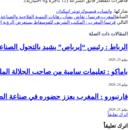
قاطرات للقطار فائق السرعة (12 ناجزة و6 اختيارية).
شاركها.
واتساب
فيسبوك
تويتر
لينكدإن
السابق
المغرب-فرنسا : نقاش بشأن رهانات التنمية الفلاحية والصناعة 
التالي
فرنسا-المغرب : المكتب الشريف للفوسفاط يستعرض الرؤية المغر
المقالات
ذات الصلة
الرباط : رئيس “إيرباص” يشيد بالتحول الصناع
يوليو 25, 2026
باماكو : تعليمات سامية من صاحب الجلالة ا
يوليو 24, 2026
فارنبورو : المغرب يعزز حضوره في صناعة الطيرا
يوليو 21, 2026
اترك تعليقاً
اترك تعليقاً