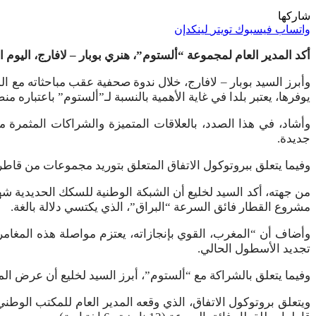
شاركها
واتساب
فيسبوك
تويتر
لينكدإن
أكد المدير العام لمجموعة “ألستوم”، هنري بوبار – لافارج، اليوم ا
وأبرز السيد بوبار – لافارج، خلال ندوة صحفية عقب مباحثاته مع ا
يوفرها، يعتبر بلدا في غاية الأهمية بالنسبة لـ”ألستوم” باعتباره م
وأشاد، في هذا الصدد، بالعلاقات المتميزة والشراكات المثمرة 
جديدة.
وفيما يتعلق ببروتوكول الاتفاق المتعلق بتوريد مجموعات من قاطر
من جهته، أكد السيد لخليع أن الشبكة الوطنية للسكك الحديدية شه
مشروع القطار فائق السرعة “البراق”، الذي يكتسي دلالة بالغة.
وأضاف أن “المغرب، القوي بإنجازاته، يعتزم مواصلة هذه المغامر
تجديد الأسطول الحالي.
وفيما يتعلق بالشراكة مع “ألستوم”، أبرز السيد لخليع أن عرض الم
ويتعلق بروتوكول الاتفاق، الذي وقعه المدير العام للمكتب الوطني 