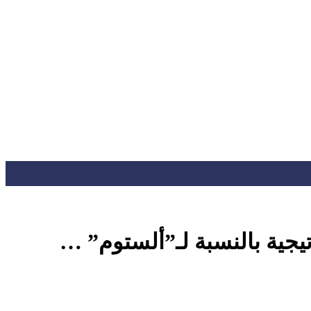
تيجية بالنسبة لـ”ألستوم” …