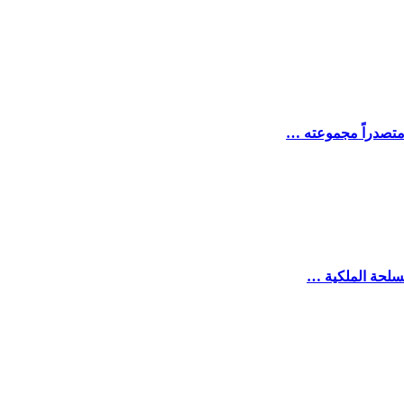
 متصدراً مجموعته …
مسلحة الملكية …