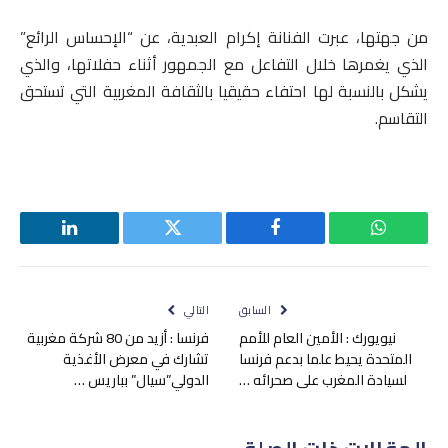
من جهتها، عبرت الفنانة إكرام العبدية، عن “الإحساس الرائع”
الذي يغمرها خلال التفاعل مع الجمهور أثناء حفلاتها، والذي
يشكل بالنسبة لها احتفاء حقيقيا بالثقافة المغربية التي تستحق
التقاسم.
واتساب
فيسبوك
تويتر
لينكدإن
السابق
التالي
نيويورك : الأمين العام للأمم
فرنسا : أزيد من 80 شركة مغربية
المتحدة يحيط علما بدعم فرنسا
تشارك في معرض الأغذية
لسيادة المغرب على صحرائه …
الدولي”سيال” بباريس …