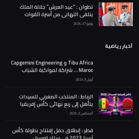
تطوان : “عيد العرش” جلالة الملك
يتلقى التهاني من أسرة القوات
المسلحة الملكية …
يوليو 31, 2026
أخبار رياضية
Tibu Africa و Capgemini Engineering
Maroc … شراكة لمواكبة الشباب
الرياضي …
أبريل 9, 2024
الرباط : المنتخب المغربي للسيدات
يتأهل إلى ربع نهائي كأس إفريقيا
متصدراً مجموعته …
أغسطس 3, 2026
قطر : إنطلاق حفل إفتتاح بطولة كأس
آسيا 2023 في ستاد لوسيل …