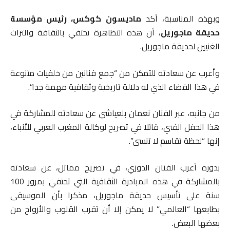
وبهذه المناسبة، أكد
ماديسون كوكس، رئيس مؤسسة
حديقة ماجوريل
، أن هذه التظاهرة تحتفي بالثقافة والتراث
الغنيين لحديقة ماجوريل.
وأعرب عن سعادته للتمكن من “جمع فنانين من خلفيات متنوعة
في هذا الفضاء الذي له دلالة تاريخية وثقافية مهمة جدا”.
من جانبه، عبر الفنان نعمان بلعياشي عن سعادته للمشاركة في
هذا الحفل الفني، قائلا في تصريح لوكالة المغرب العربي للأنباء،
إنها “لحظة تقاسم لا تنسى”.
بدوره أعرب الفنان الدوزي، في تصريح مماثل، عن سعادته
بالمشاركة في هذه المبادرة الثقافية التي تحتفي بمرور 100
سنة على تأسيس حديقة ماجوريل، مذكرا بأن الموسيقى
بطابعها “العالمي” لا يمكن إلا أن تقرب القلوب والأرواح من
بعضها البعض.