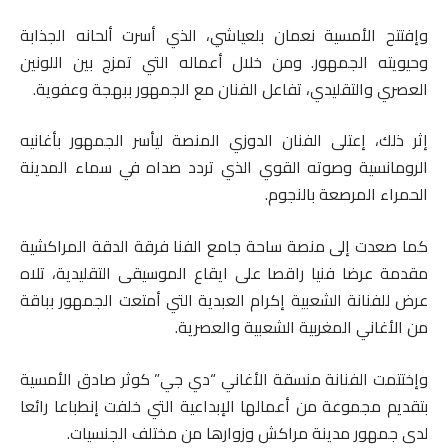
وإفتتح الأمسية نعمان بلعياشي، الذي أسرت ألحانه الجذابة
وحيويته الجمهور. ومن خلال أعماله التي تمزج بين اللونين
العصري والتقليدي، تفاعل الفنان مع الجمهور ببهجة وعفوية.
إثر ذلك، إعتلى الفنان الدوزي المنصة ليأسر الجمهور بأغانيه
الرومانسية وصوته القوي الذي تردد صداه في سماء المدينة
الحمراء المرصعة بالنجوم.
كما صعدت إلى منصة ساحة جامع الفنا فرقة الدقة المراكشية
مقدمة عرضا فنيا راقصا على ايقاع الموسيقى التقليدية، تلاه
عرض للفنانة الشعبية إكرام العبدية التي أمتعت الجمهور بباقة
من الأغاني المغربية الشعبية والعصرية.
وإختتمت الفنانة منسقة الأغاني “دي جي” كوثر صادق الأمسية
بتقديم مجموعة من أعمالها الإبداعية التي خلفت إنطباعا رائعا
لدى جمهور مدينة مراكش وزوارها من مختلف الجنسيات.