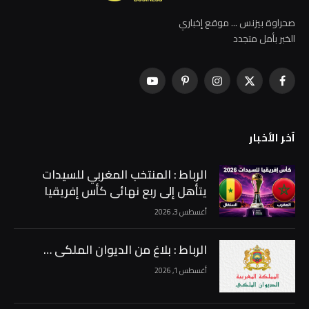
صحراوة بيزنس ... موقع إخباري
الخبر بأمل متجدد
فيسبوك
X
الانستغرام
بينتيريست
يوتيوب
(Twitter)
آخر الأخبار
الرباط : المنتخب المغربي للسيدات
يتأهل إلى ربع نهائي كأس إفريقيا
متصدراً مجموعته …
أغسطس 3, 2026
الرباط : بلاغ من الديوان الملكي …
أغسطس 1, 2026