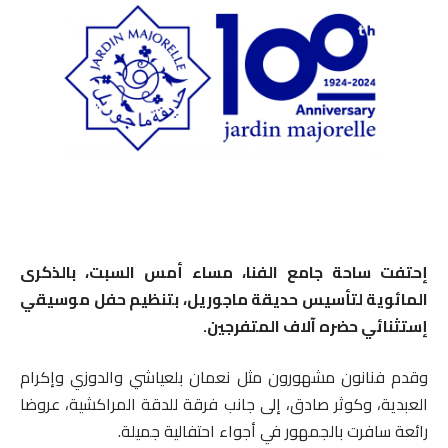
إحتفت ساحة جامع الفنا، مساء أمس السبت، بالذكرى
المائوية لتأسيس حديقة ماجوريل، بتنظيم حفل موسيقي
إستثنائي حضره آلاف المتفرجين.
وقدم فنانون مشهورون مثل نعمان بلعياشي والدوزي وإكرام
العبدية، وكوثر صادق، إلى جانب فرقة للدقة المراكشية، عروضا
رائعة سافرت بالجمهور في أجواء احتفالية جميلة.