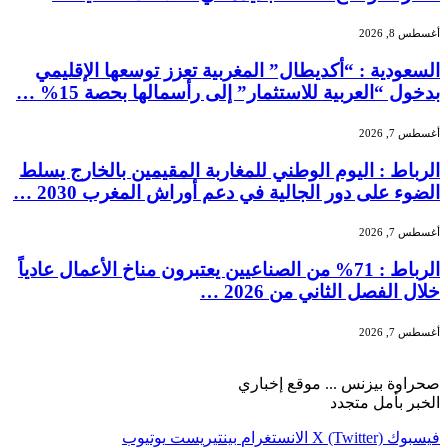
أغسطس 8, 2026
السعودية : “أكديطال” المغربية تعزز توسعها الإقليمي
بدخول “العربية للاستثمار” إلى رأسمالها بحصة 15% …
أغسطس 7, 2026
الرباط : اليوم الوطني للمغاربة المقيمين بالخارج يسلط
الضوء على دور الجالية في دعم أوراش المغرب 2030 …
أغسطس 7, 2026
الرباط : 71% من الصناعيين يعتبرون مناخ الأعمال عادياً
خلال الفصل الثاني من 2026 …
أغسطس 7, 2026
صحراوة بيزنس ... موقع إخباري
الخبر بأمل متجدد
فيسبوك
X (Twitter)
الانستغرام
بينتيريست
يوتيوب