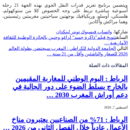
ويتضمن برنامج تعزيز قدرات النقل الجوي بهذه الجهة 21 رحلة
أسبوعية مباشرة تربط على وجه الخصوص كلا من ستوكهولم،
هلسنكي، أوسلو، وريكيافيك بوجهتين سياحيتين مغربيتين رئيسيتين،
وهما مراكش وأكادير.
شاركها.
واتساب
فيسبوك
تويتر
لينكدإن
السابق
تتويج فيلم”ذاكرة جسد” لزاغو وحنين بالجائزة الوطنية للثقافة
الأمازيغية …
التالي
الجامعة الدولية للكراطي : المغرب سيحتضن بطولة العالم
2026 للصغار والناشئين وأقل من 21 سنة …
المقالات
ذات الصلة
الرباط : اليوم الوطني للمغاربة المقيمين
بالخارج يسلط الضوء على دور الجالية في
دعم أوراش المغرب 2030 …
أغسطس 7, 2026
الرباط : 71% من الصناعيين يعتبرون مناخ
الأعمال عادياً خلال الفصل الثاني من 2026 …