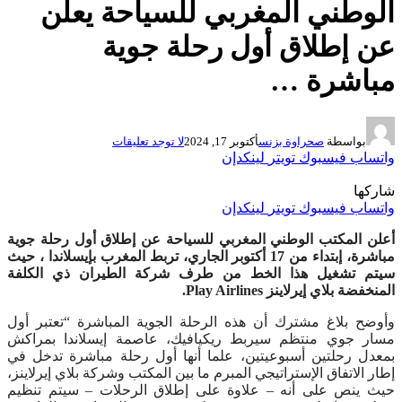
الوطني المغربي للسياحة يعلن
عن إطلاق أول رحلة جوية
مباشرة …
بواسطة
صحراوة بزنس
أكتوبر 17, 2024
لا توجد تعليقات
واتساب
فيسبوك
تويتر
لينكدإن
شاركها
واتساب
فيسبوك
تويتر
لينكدإن
أعلن المكتب الوطني المغربي للسياحة عن إطلاق أول رحلة جوية
مباشرة، إبتداء من 17 أكتوبر الجاري، تربط المغرب بإيسلاندا ، حيث
سيتم تشغيل هذا الخط من طرف شركة الطيران ذي الكلفة
المنخفضة بلاي إيرلاينز Play Airlines.
وأوضح بلاغ مشترك أن هذه الرحلة الجوية المباشرة “تعتبر أول
مسار جوي منتظم سيربط ريكيافيك، عاصمة إيسلاندا بمراكش
بمعدل رحلتين أسبوعيتين، علما أنها أول رحلة مباشرة تدخل في
إطار الاتفاق الإستراتيجي المبرم ما بين المكتب وشركة بلاي إيرلاينز،
حيث ينص على أنه – علاوة على إطلاق الرحلات – سيتم تنظيم