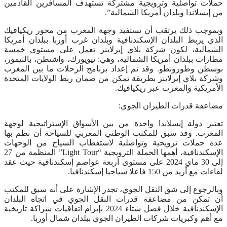
حملات تواصلية وترويجية مشتركة تستهدف المسافرين القادمين
من إيسلاندا وبلدان أمريكا الشمالية”.
وبموجب ذلك يرتقب أن تستفيد وجهة المغرب من محور ريكيافيك
الذي يربط البلدان الإسكندنافية وبلدان غرب أوربا ببلدان أمريكا
الشمالية، لكون شركة بلاي إيرلاينز تعمل على مستوى خمسة
مطارات ببلدان أمريكا الشمالية، وهي: نيويورك، واشنطن، بالتيمور،
بوسطن وطورونطو. وقد تم إعداد برنامج الرحلات ما بين المغرب
وشركة بلاي إيرلاينز بطريقة تمكن من ضمان ربط الولايات المتحدة
الأمريكية والمغرب عبر ريكيافيك.
مضاعفة قدرات الطيران الجوي:
تعتبر دولة إيسلاندا واحدة من بين الأسواق الإستراتيجية لوجهة
المغرب. وقد سبق للمكتب الوطني المغربي للسياحة أن نظم بها
عدة حملات ترويجية وتواصلية لاستقطاب السياح من الوجهات
الإسكندنافية، أهمها الحملة الترويجية “Light Tour” المنظمة من 27
إلى 30 ماي 2024 على مستوى أربعة عواصم إسكندنافية حيث عقد
لقاءات مع أزيد من 150 فاعلا سياحيا إسكندنافيا.
وبالرجوع إلى شق النقل الجوي، تجدر الإشارة على أنه سبق للمكتب
أن تمكن من مضاعفة قدرات النقل الجوي في اتجاه البلدان
الإسكندنافية خلال فصل شتاء 2024 بإبرام اتفاقيات شراكة تاريخية
مع أهم وكبريات شركات الطيران الجوي ببلدان شمال أوربا.