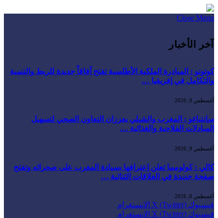
Close Menu
آخر الأخبار
كوتونو : المبادرة الملكية الأطلسية تفتح آفاقاً جديدة للربط والتنمية
والتكامل في إفريقيا …
أغسطس 9, 2026
سانتياغو : المغرب والشيلي يعززان التعاون الصحي لتسهيل
المبادلات الفلاحية والغذائية …
أغسطس 9, 2026
كالي : كولومبيا تعلن إعترافها بسيادة المغرب على صحرائه وتفتح
صفحة جديدة في العلاقات الثنائية …
أغسطس 8, 2026
فيسبوك
X (Twitter)
الانستغرام
فيسبوك
X (Twitter)
الانستغرام