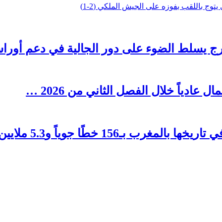
رج يسلط الضوء على دور الجالية في دعم أوراش ال
1 خطًا جوياً و5.3 ملايين مقعد …