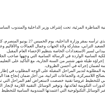
 تقنية المناظرة المرئية، تحت إشراف وزير الداخلية والمندوب الس
وأفاد بلاغ لوزارة الداخلية بأن هذا اللقاء
عام للسكان والسكنى لسنة 2024، عرف، على الصعيد الترابي، مشاركة ولاة الجهات وعمال ا
لميداني لسير الاستعدادات الخاصة بتنظيم الإحصاء العام المقبل.
لكية السامية الواردة في الرسالة السامية التي وجهها صاحب الجل
مقرر إجراؤه طيلة شهر شتنبر من السنة الجارية، مع التأكيد على التع
زمة لضمان إجرائه في أحسن الظروف.
ظيمية المطلوبة لتدبير المراحل المقبلة على الوجه المطلوب في إطار 
صالح اللاممركزة، والجماعات الترابية، من أجل ضمان إنجاح هذا ال
ي للتخطيط عروضا تقنية خصصت لاستعراض أهم المراحل التي تم إنج
دورات التكوينية لفائدتها، وتوفير الوسائل التقنية اللازمة لإنجاز 
 الوسائل التكنولوجية التي اعتمدتها المندوبية السامية للتخطيط لإ