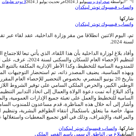
بواسطة
صحراوة بزنس
يوليو 1, 2024
آخر تحديث:
يوليو 1, 2024
لا توجد تعليقات
واتساب
فيسبوك
تويتر
لينكدإن
شاركها
واتساب
فيسبوك
تويتر
لينكدإن
تم، اليوم الاثنين انطلاقا من مقر وزارة الداخلية، عقد لقاء عبر
لسنة 2024.
لتنظيم الإحصاء ال
للمندوبية السامية للتخطيط، وكذا الأطر الإدارية المكلفة بالتتبع ا
وبهذه المناسبة، يضيف المصدر ذاته، تم استحضار التوجيهات الم
بتاريخ 20 يونيو المنصرم، بخصوص التحضير للإحصاء العام ال
الوطني الكبير، والحرص الملكي السامي على توفير الشروط اللا
وأكد البلاغ أنه تمت دعوة الولاة والعمال إلى اتخاذ التدابير التن
السامية للتخطيط والعمل على تعبئة جميع الإدارات العمومية، والم
وأشار إلى أنه خلال هذه المناظرة، قدم مساعدون للمندوب السام
منها، خاصة ما يتعلق باستكمال انتقاء الطواقم البشرية، وتنظيم ال
والمراقبة، والإشراف، وذلك في أفق تجميع المعطيات واستغلالها عبر
شاركها.
واتساب
فيسبوك
تويتر
لينكدإن
السابق
بلاغ من الناطق الرسمي باسم القصر الملكي