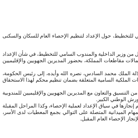
امي للتخطيط، حول الإعداد لتنظيم الإحصاء العام للسكان والسكنى
، الذي يأتي تبعا للاجتماع الذي ترأسه بمقر وزارة الداخلية، يوم الخميس 27 يونيو المنصرم، كل من وزير الداخلية والمندوب السامي للتخطيط، في شأن الإعداد
لعمالات والأقاليم وعمالات مقاطعات المملكة، بحضور المديرين الجهويين والإقليميين
الة الملك محمد السادس، نصره الله وأيده، إلى رئيس الحكومة،
ليمات الملكية السامية المتعلقة بضمان تنظيم محكم لهذا الاستحقاق
من التنسيق والتعاون مع المديرين الجهويين والإقليميين للمندوبية
ورش الوطني الكبير.
ازها في سياق الإعداد لعملية الإحصاء، وكذا المراحل المقبلة
المهام الميدانية المتصلة على التوالي بجمع المعطيات لدى الأسر،
نجاز الإحصاء العام المقبل.