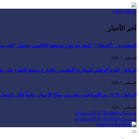
Close Menu
آخر الأخبار
السعودية : “أكديطال” المغربية تعزز توسعها الإقليمي بدخول “العربية للا
أغسطس 7, 2026
الرباط : اليوم الوطني للمغاربة المقيمين بالخارج يسلط الضوء على دور ا
أغسطس 7, 2026
الرباط : 71% من الصناعيين يعتبرون مناخ الأعمال عادياً خلال الفصل الثاني من 2026 …
أغسطس 7, 2026
فيسبوك
X (Twitter)
الانستغرام
فيسبوك
X (Twitter)
الانستغرام