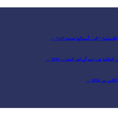
ستثمار” إلى رأسمالها بحصة 15% …
لجالية في دعم أوراش المغرب 2030 …