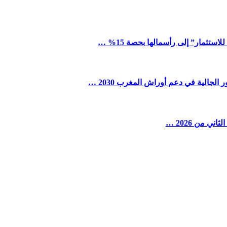
ستثمار” إلى رأسمالها بحصة 15% …
لجالية في دعم أوراش المغرب 2030 …