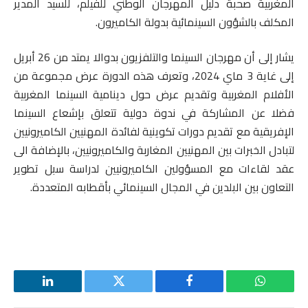
المغربية صحبة دليل المهرجان الوطني للفيلم، للسيد المدير
المكلف بالشؤون السينمائية بدولة الكاميرون.
يشار إلى أن مهرجان السينما والتلفزيون بدوالا يمتد من 26 أبريل
إلى غاية 3 ماي 2024، وتعرف هذه الدورة عرض مجموعة من
الأفلام المغربية وتقديم عرض حول دينامية السينما المغربية
فضلا عن المشاركة في ندوة دولية تتعلق بإشعاع السينما
الإفريقية مع تقديم دورات تكوينية لفائدة المهنيين الكاميرونيين
لتبادل الخبرات بين المهنيين المغاربة والكاميرونيين، بالإضافة الى
عقد لقاءات مع المسؤولين الكاميرونيين لدراسة سبل تطوير
التعاون بين البلدين في المجال السينمائي بأقطابه المتعددة.
واتساب
فيسبوك
تويتر
لينكدإن