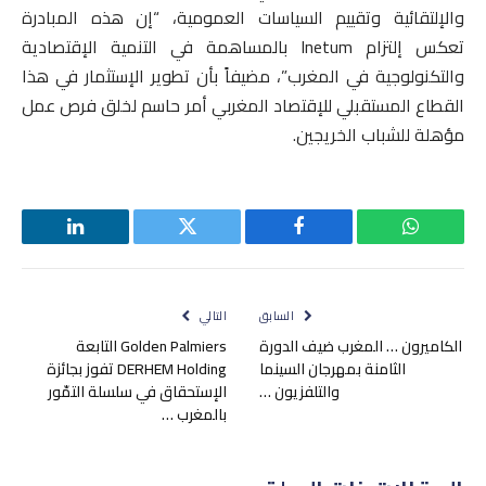
والإلتقائية وتقييم السياسات العمومية، “إن هذه المبادرة
تعكس إلتزام Inetum بالمساهمة في التنمية الإقتصادية
والتكنولوجية في المغرب”، مضيفاً بأن تطوير الإستثمار في هذا
القطاع المستقبلي للإقتصاد المغربي أمر حاسم لخلق فرص عمل
مؤهلة للشباب الخريجين.
واتساب
فيسبوك
تويتر
لينكدإن
السابق
التالي
الكاميرون … المغرب ضيف الدورة
Golden Palmiers التابعة
الثامنة بمهرجان السينما
DERHEM Holding تفوز بجائزة
والتلفزيون …
الإستحقاق في سلسلة التمّور
بالمغرب …