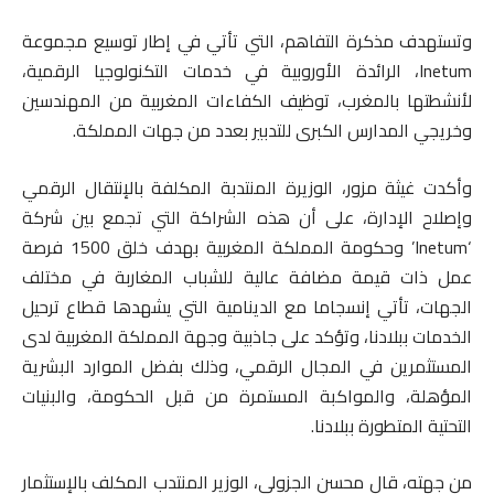
وتستهدف مذكرة التفاهم، التي تأتي في إطار توسيع مجموعة
Inetum، الرائدة الأوروبية في خدمات التكنولوجيا الرقمية،
لأنشطتها بالمغرب، توظيف الكفاءات المغربية من المهندسين
وخريجي المدارس الكبرى للتدبير بعدد من جهات المملكة.
وأكدت غيثة مزور، الوزيرة المنتدبة المكلفة بالإنتقال الرقمي
وإصلاح الإدارة، على أن هذه الشراكة التي تجمع بين شركة
‘Inetum’ وحكومة المملكة المغربية بهدف خلق 1500 فرصة
عمل ذات قيمة مضافة عالية للشباب المغاربة في مختلف
الجهات، تأتي إنسجاما مع الدينامية التي يشهدها قطاع ترحيل
الخدمات ببلادنا، وتؤكد على جاذبية وجهة المملكة المغربية لدى
المستثمرين في المجال الرقمي، وذلك بفضل الموارد البشرية
المؤهلة، والمواكبة المستمرة من قبل الحكومة، والبنيات
التحتية المتطورة ببلادنا.
من جهته، قال محسن الجزولي، الوزير المنتدب المكلف بالإستثمار