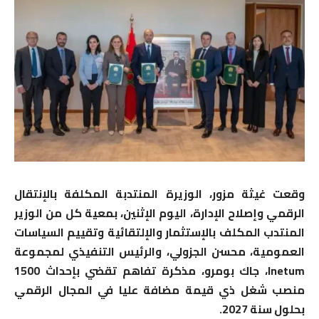
وقعت غيثة مزور، الوزيرة المنتدبة المكلفة بالإنتقال
الرقمي وإصلاح الإدارة، اليوم الإثنين، بمعية كل من الوزير
المنتدب المكلف بالإستثمار والإلتقائية وتقييم السياسات
العمومية، محسن الجزولي، والرئيس التنفيذي لمجموعة
Inetum، جاك بومرو، مذكرة تفاهم تقضي بإحداث 1500
منصب شغل ذي قيمة مضافة عليا في المجال الرقمي
بحلول سنة 2027.