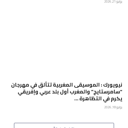
يوليو 21, 2026
نيويورك : الموسيقى المغربية تتألق في مهرجان
“سامرستايج” والمغرب أول بلد عربي وإفريقي
يكرم في التظاهرة …
يوليو 18, 2026