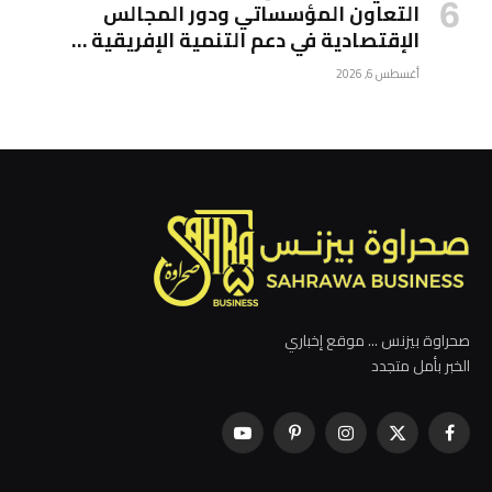
التعاون المؤسساتي ودور المجالس
الإقتصادية في دعم التنمية الإفريقية …
أغسطس 6, 2026
صحراوة بيزنس ... موقع إخباري
الخبر بأمل متجدد
فيسبوك
X
الانستغرام
بينتيريست
يوتيوب
(Twitter)