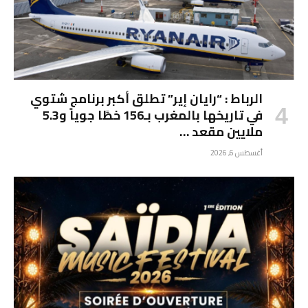
الرباط : “رايان إير” تطلق أكبر برنامج شتوي
في تاريخها بالمغرب بـ156 خطًا جوياً و5.3
ملايين مقعد …
أغسطس 6, 2026