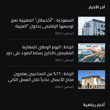
آخر الأخبار
السعودية : “أكديطال” المغربية تعزز
توسعها الإقليمي بدخول “العربية
للاستثمار” إلى رأسمالها بحصة 15% …
أغسطس 7, 2026
الرباط : اليوم الوطني للمغاربة
المقيمين بالخارج يسلط الضوء على دور
الجالية في دعم أوراش المغرب 2030 …
أغسطس 7, 2026
الرباط : 71% من الصناعيين يعتبرون
مناخ الأعمال عادياً خلال الفصل الثاني
من 2026 …
أغسطس 7, 2026
أخبار رياضية